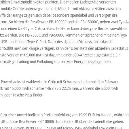
xiblen Einsatzmöglichkeiten punkten. Die mobilen Ladegeräte versorgen
 mobile Geräte unterwegs – je nach Modell – mit Akkukapazitäten zwischen
iffe der Range zeigen sich dabei besonders spendabel und versorgen drei
Strom. So bieten die RealPower PB-10000C und die PB-15000C, neben zwei Typ-A
und einen USB-Type-C-Anschluss. Letzterer kann dabei ganz flexibel sowohl als
utzt werden. Die PB-7500C und PB-5000C kommen entsprechend mit einem Typ-
SB- und einem Type-C-Port. Dank des digitalen Displays, über das die
d 15.000 mAh der Range verfügen, kann der User stets den aktuellen Ladestatus
nste Version mit 5.000 mAh ist dazu mit einer LED-Anzeige ausgestattet. Ein
ermäßige Ladung und Entladung ist allen vier Energieriegeln gemein.
owerbanks ist wahlweise in Grün mit Schwarz oder komplett in Schwarz
ank mit 15.000 mAh schlanke 146 x 75 x 22,25 mm, während die 5.000 mAh
n jeder Tasche Platz findet.
0C zu einer unverbindlichen Preisempfehlung von 19,99 EUR im Handel, während
EUR und die RealPower PB-10000C für 29,99 EUR über die Ladentheke gehen.
u einer UVP von 39,99 EUR. Ein USB auf Micro-USB-Ladekabel sowie ein USB