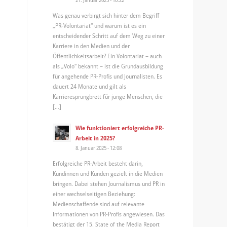
Was genau verbirgt sich hinter dem Begriff
„PR-Volontariat“ und warum ist es ein
entscheidender Schritt auf dem Weg zu einer
Karriere in den Medien und der
Öffentlichkeitsarbeit? Ein Volontariat – auch
als „Volo“ bekannt – ist die Grundausbildung
für angehende PR-Profis und Journalisten. Es
dauert 24 Monate und gilt als
Karrieresprungbrett für junge Menschen, die
[…]
Wie funktioniert erfolgreiche PR-
Arbeit in 2025?
8. Januar 2025 - 12:08
Erfolgreiche PR-Arbeit besteht darin,
Kundinnen und Kunden gezielt in die Medien
bringen. Dabei stehen Journalismus und PR in
einer wechselseitigen Beziehung:
Medienschaffende sind auf relevante
Informationen von PR-Profis angewiesen. Das
bestätigt der 15. State of the Media Report