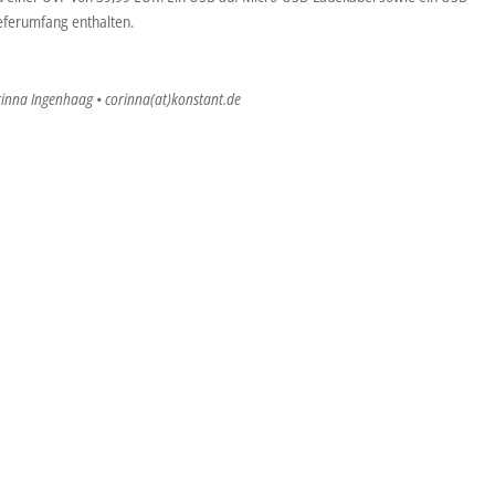
ieferumfang enthalten.
rinna Ingenhaag • corinna(at)konstant.de