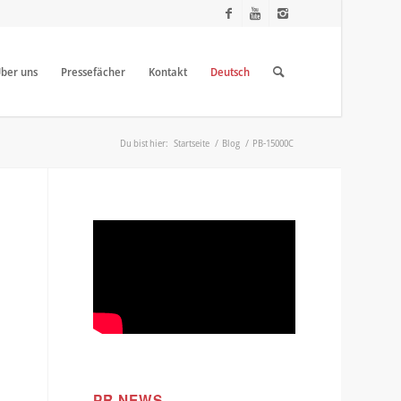
ber uns
Pressefächer
Kontakt
Deutsch
Du bist hier:
Startseite
/
Blog
/
PB-15000C
PR NEWS