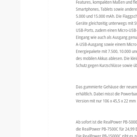
Features, kompakten Maßen und fle
Smartphones, Tablets sowie andere
5.000 und 15.000 mAh. Die Flaggsch
Geräte gleichzeitig unterwegs mit 
USB-Ports, zudem einen Micro-USB- 
Eingang wie auch als Ausgang gen
A-USB-Ausgang sowie einem Micro-U
Energiepakete mit 7.500, 10.000 un
des mobilen Akkus ablesen. Die klei
Schutz gegen Kurzschlüsse sowie üb
Das gummierte Gehäuse der neuen P
erhältlich. Dabei misst die Powerb
Version mit nur 106 x 45,5 x 22 mm i
Ab sofort ist die RealPower PB-500
die RealPower PB-7500C für 24,99 
Die RealPower PB-15000C gibt es z