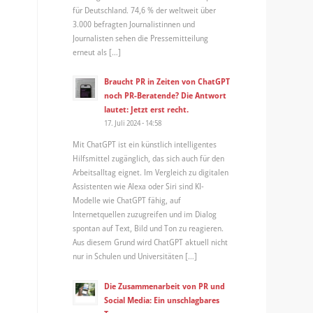
für Deutschland. 74,6 % der weltweit über
3.000 befragten Journalistinnen und
Journalisten sehen die Pressemitteilung
erneut als […]
Braucht PR in Zeiten von ChatGPT
noch PR-Beratende? Die Antwort
lautet: Jetzt erst recht.
17. Juli 2024 - 14:58
Mit ChatGPT ist ein künstlich intelligentes
Hilfsmittel zugänglich, das sich auch für den
Arbeitsalltag eignet. Im Vergleich zu digitalen
Assistenten wie Alexa oder Siri sind KI-
Modelle wie ChatGPT fähig, auf
Internetquellen zuzugreifen und im Dialog
spontan auf Text, Bild und Ton zu reagieren.
Aus diesem Grund wird ChatGPT aktuell nicht
nur in Schulen und Universitäten […]
Die Zusammenarbeit von PR und
Social Media: Ein unschlagbares