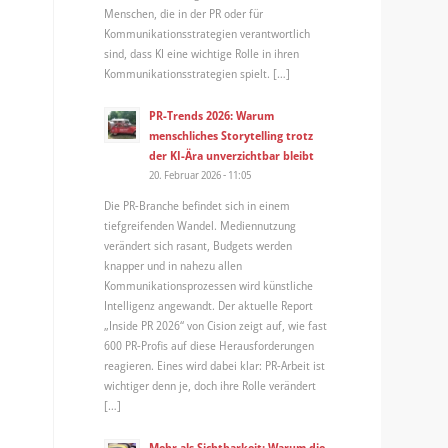
Menschen, die in der PR oder für
Kommunikationsstrategien verantwortlich
sind, dass KI eine wichtige Rolle in ihren
Kommunikationsstrategien spielt. […]
PR-Trends 2026: Warum
menschliches Storytelling trotz
der KI-Ära unverzichtbar bleibt
20. Februar 2026 - 11:05
Die PR-Branche befindet sich in einem
tiefgreifenden Wandel. Mediennutzung
verändert sich rasant, Budgets werden
knapper und in nahezu allen
Kommunikationsprozessen wird künstliche
Intelligenz angewandt. Der aktuelle Report
„Inside PR 2026“ von Cision zeigt auf, wie fast
600 PR-Profis auf diese Herausforderungen
reagieren. Eines wird dabei klar: PR-Arbeit ist
wichtiger denn je, doch ihre Rolle verändert
[…]
Mehr als Sichtbarkeit: Warum die