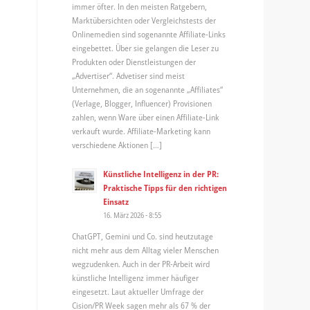
immer öfter. In den meisten Ratgebern,
Marktübersichten oder Vergleichstests der
Onlinemedien sind sogenannte Affiliate-Links
eingebettet. Über sie gelangen die Leser zu
Produkten oder Dienstleistungen der
„Advertiser“. Advetiser sind meist
Unternehmen, die an sogenannte „Affiliates“
(Verlage, Blogger, Influencer) Provisionen
zahlen, wenn Ware über einen Affiliate-Link
verkauft wurde. Affiliate-Marketing kann
verschiedene Aktionen […]
Künstliche Intelligenz in der PR:
Praktische Tipps für den richtigen
Einsatz
16. März 2026 - 8:55
ChatGPT, Gemini und Co. sind heutzutage
nicht mehr aus dem Alltag vieler Menschen
wegzudenken. Auch in der PR-Arbeit wird
künstliche Intelligenz immer häufiger
eingesetzt. Laut aktueller Umfrage der
Cision/PR Week sagen mehr als 67 % der