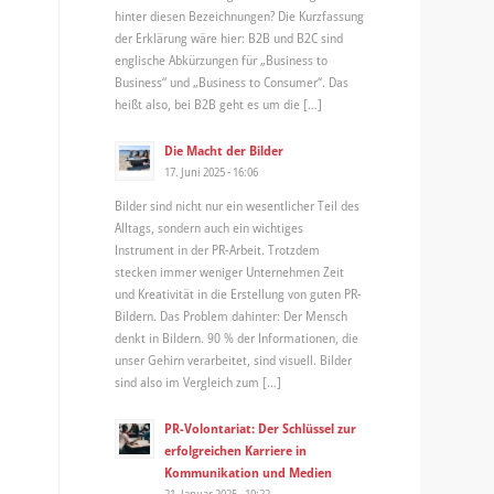
hinter diesen Bezeichnungen? Die Kurzfassung
der Erklärung wäre hier: B2B und B2C sind
englische Abkürzungen für „Business to
Business“ und „Business to Consumer“. Das
heißt also, bei B2B geht es um die […]
Die Macht der Bilder
17. Juni 2025 - 16:06
Bilder sind nicht nur ein wesentlicher Teil des
Alltags, sondern auch ein wichtiges
Instrument in der PR-Arbeit. Trotzdem
stecken immer weniger Unternehmen Zeit
und Kreativität in die Erstellung von guten PR-
Bildern. Das Problem dahinter: Der Mensch
denkt in Bildern. 90 % der Informationen, die
unser Gehirn verarbeitet, sind visuell. Bilder
sind also im Vergleich zum […]
PR-Volontariat: Der Schlüssel zur
erfolgreichen Karriere in
Kommunikation und Medien
21. Januar 2025 - 10:22