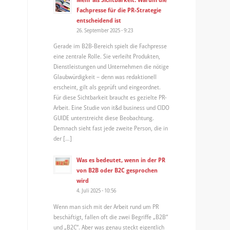
Fachpresse für die PR-Strategie
entscheidend ist
26. September 2025 - 9:23
Gerade im B2B-Bereich spielt die Fachpresse
eine zentrale Rolle. Sie verleiht Produkten,
Dienstleistungen und Unternehmen die nötige
Glaubwürdigkeit – denn was redaktionell
erscheint, gilt als geprüft und eingeordnet.
Für diese Sichtbarkeit braucht es gezielte PR-
Arbeit. Eine Studie von it&d business und CIDO
GUIDE unterstreicht diese Beobachtung.
Demnach sieht fast jede zweite Person, die in
der […]
Was es bedeutet, wenn in der PR
von B2B oder B2C gesprochen
wird
4. Juli 2025 - 10:56
Wenn man sich mit der Arbeit rund um PR
beschäftigt, fallen oft die zwei Begriffe „B2B“
und „B2C“. Aber was genau steckt eigentlich