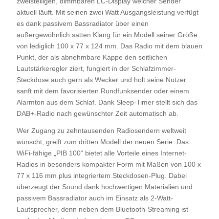
zweistelligen, dimmbaren LC-Display welcher Sender
aktuell läuft. Mit seinen zwei Watt Ausgangsleistung verfügt
es dank passivem Bassradiator über einen
außergewöhnlich satten Klang für ein Modell seiner Größe
von lediglich 100 x 77 x 124 mm. Das Radio mit dem blauen
Punkt, der als abnehmbare Kappe den seitlichen
Lautstärkeregler ziert, fungiert in der Schlafzimmer-
Steckdose auch gern als Wecker und holt seine Nutzer
sanft mit dem favorisierten Rundfunksender oder einem
Alarmton aus dem Schlaf. Dank Sleep-Timer stellt sich das
DAB+-Radio nach gewünschter Zeit automatisch ab.
Wer Zugang zu zehntausenden Radiosendern weltweit
wünscht, greift zum dritten Modell der neuen Serie: Das
WiFi-fähige „PIB 100“ bietet alle Vorteile eines Internet-
Radios in besonders kompakter Form mit Maßen von 100 x
77 x 116 mm plus integriertem Steckdosen-Plug. Dabei
überzeugt der Sound dank hochwertigen Materialien und
passivem Bassradiator auch im Einsatz als 2-Watt-
Lautsprecher, denn neben dem Bluetooth-Streaming ist