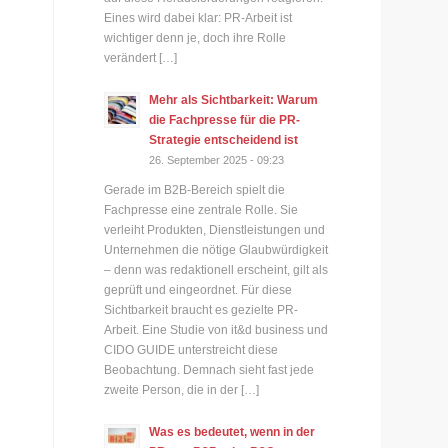
Eines wird dabei klar: PR-Arbeit ist
wichtiger denn je, doch ihre Rolle
verändert […]
Mehr als Sichtbarkeit: Warum
die Fachpresse für die PR-
Strategie entscheidend ist
26. September 2025 - 09:23
Gerade im B2B-Bereich spielt die
Fachpresse eine zentrale Rolle. Sie
verleiht Produkten, Dienstleistungen und
Unternehmen die nötige Glaubwürdigkeit
– denn was redaktionell erscheint, gilt als
geprüft und eingeordnet. Für diese
Sichtbarkeit braucht es gezielte PR-
Arbeit. Eine Studie von it&d business und
CIDO GUIDE unterstreicht diese
Beobachtung. Demnach sieht fast jede
zweite Person, die in der […]
Was es bedeutet, wenn in der