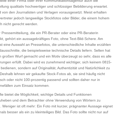
telle einer Firma oder ihrer Kommunikationsagentur auch die
ellung qualitativ hochwertiger und schlüssiger Bebilderung erwartet.
d von den Journalisten und Verlagen vorausgesetzt. Meist erhalten
ertreter jedoch langweilige Stockfotos oder Bilder, die einem hohem
h nicht gerecht werden.
r Pressemitteilung, die ein PR-Berater oder eine PR-Beraterin
ckt, gehört ein aussagekräftiges Foto, ohne Text-Bild-Schere. Am
st eine Auswahl an Pressefotos, die unterschiedliche Inhalte erzählen
dausschnitte, die beispielsweise technische Details liefern. Selten hat
 großen Wurf gemacht und ein Motiv überzeugt so sehr, dass es alle
rungen erfüllt. Dabei wird es zunehmend wichtiger, sich keinem 0815-
bedienen, sondern auf Originalität, Authentizität und Natürlichkeit zu
Deshalb lehnen wir gekaufte Stock-Fotos ab, sie sind häufig nicht
isch oder nicht 100-prozentig passend und sollten daher nur in
efällen zum Einsatz kommen.
ie bietet die Möglichkeit, wichtige Details und Funktionen
uheben und dem Betrachter ohne Verwendung von Wörtern zu
. Weniger ist oft mehr: Ein Foto mit kurzer, prägnanter Aussage eignet
mals besser als ein zu kleinteiliges Bild. Das Foto sollte nicht nur auf