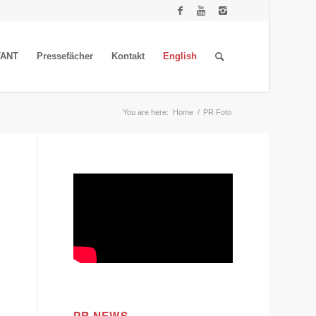
TANT
Pressefächer
Kontakt
English
You are here:
Home
/
PR Foto