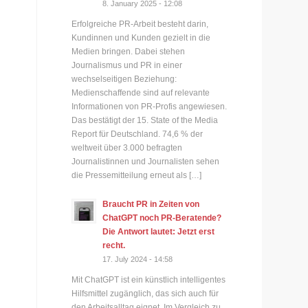
8. January 2025 - 12:08
Erfolgreiche PR-Arbeit besteht darin,
Kundinnen und Kunden gezielt in die
Medien bringen. Dabei stehen
Journalismus und PR in einer
wechselseitigen Beziehung:
Medienschaffende sind auf relevante
Informationen von PR-Profis angewiesen.
Das bestätigt der 15. State of the Media
Report für Deutschland. 74,6 % der
weltweit über 3.000 befragten
Journalistinnen und Journalisten sehen
die Pressemitteilung erneut als […]
Braucht PR in Zeiten von
ChatGPT noch PR-Beratende?
Die Antwort lautet: Jetzt erst
recht.
17. July 2024 - 14:58
Mit ChatGPT ist ein künstlich intelligentes
Hilfsmittel zugänglich, das sich auch für
den Arbeitsalltag eignet. Im Vergleich zu