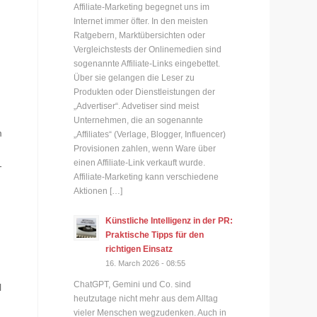
Affiliate-Marketing begegnet uns im
Internet immer öfter. In den meisten
Ratgebern, Marktübersichten oder
Vergleichstests der Onlinemedien sind
sogenannte Affiliate-Links eingebettet.
Über sie gelangen die Leser zu
Produkten oder Dienstleistungen der
„Advertiser“. Advetiser sind meist
Unternehmen, die an sogenannte
m
„Affiliates“ (Verlage, Blogger, Influencer)
Provisionen zahlen, wenn Ware über
einen Affiliate-Link verkauft wurde.
-
Affiliate-Marketing kann verschiedene
Aktionen […]
Künstliche Intelligenz in der PR:
Praktische Tipps für den
richtigen Einsatz
16. March 2026 - 08:55
ChatGPT, Gemini und Co. sind
l
heutzutage nicht mehr aus dem Alltag
vieler Menschen wegzudenken. Auch in