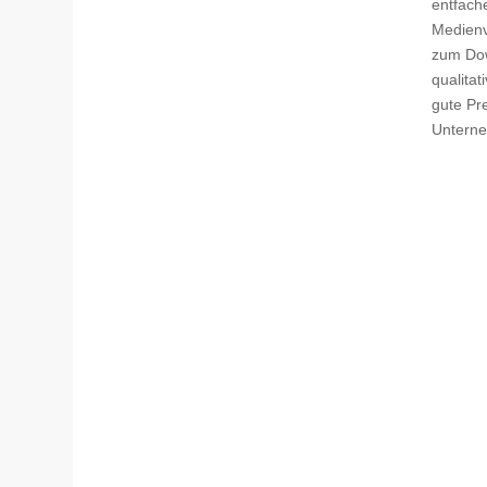
entfache
Medienv
zum Dow
qualitat
gute Pr
Unterne