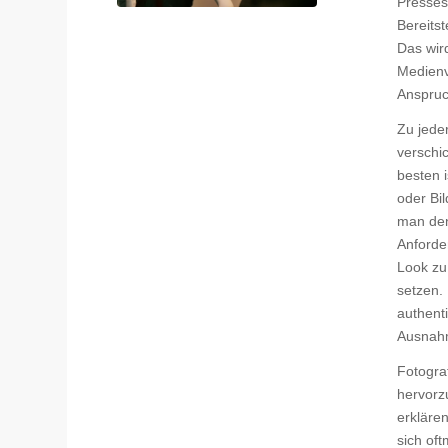
Presses
Bereitst
Das wir
Medienv
Anspruc
Zu jede
verschi
besten i
oder Bil
man den
Anforde
Look zu 
setzen. 
authent
Ausnahm
Fotograf
hervorz
erklären
sich oft