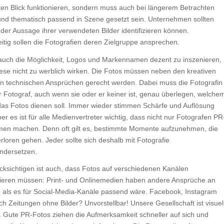
ten Blick funktionieren, sondern muss auch bei längerem Betrachten
und thematisch passend in Szene gesetzt sein. Unternehmen sollten
 der Aussage ihrer verwendeten Bilder identifizieren können.
eitig sollen die Fotografien deren Zielgruppe ansprechen.
 auch die Möglichkeit, Logos und Markennamen dezent zu inszenieren,
ese nicht zu werblich wirken. Die Fotos müssen neben den kreativen
n technischen Ansprüchen gerecht werden. Dabei muss die Fotografin
r Fotograf, auch wenn sie oder er keiner ist, genau überlegen, welche
as Fotos dienen soll. Immer wieder stimmen Schärfe und Auflösung
ber es ist für alle Medienvertreter wichtig, dass nicht nur Fotografen PR
en machen. Denn oft gilt es, bestimmte Momente aufzunehmen, die
rloren gehen. Jeder sollte sich deshalb mit Fotografie
ndersetzen.
cksichtigen ist auch, dass Fotos auf verschiedenen Kanälen
nieren müssen: Print- und Onlinemedien haben andere Ansprüche an
o als es für Social-Media-Kanäle passend wäre. Facebook, Instagram
h Zeitungen ohne Bilder? Unvorstellbar! Unsere Gesellschaft ist visuel
. Gute PR-Fotos ziehen die Aufmerksamkeit schneller auf sich und