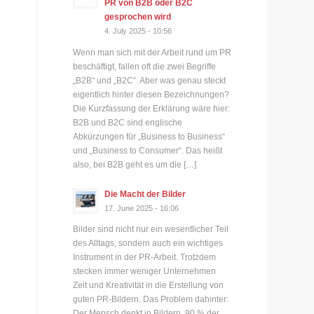
PR von B2B oder B2C
gesprochen wird
4. July 2025 - 10:56
Wenn man sich mit der Arbeit rund um PR
beschäftigt, fallen oft die zwei Begriffe
„B2B“ und „B2C“. Aber was genau steckt
eigentlich hinter diesen Bezeichnungen?
Die Kurzfassung der Erklärung wäre hier:
B2B und B2C sind englische
Abkürzungen für „Business to Business“
und „Business to Consumer“. Das heißt
also, bei B2B geht es um die […]
Die Macht der Bilder
17. June 2025 - 16:06
Bilder sind nicht nur ein wesentlicher Teil
des Alltags, sondern auch ein wichtiges
Instrument in der PR-Arbeit. Trotzdem
stecken immer weniger Unternehmen
Zeit und Kreativität in die Erstellung von
guten PR-Bildern. Das Problem dahinter:
Der Mensch denkt in Bildern. 90 % der