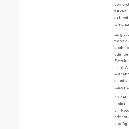
den ers
wirken 
sich mit
Gleichz
Es gibt
wenn di
auch de
oder de
Zweck d
nicht. A
Aufnahm
sonst ve
auseina
Zu berü
funktio
ein Fot
oder auc
geprägt