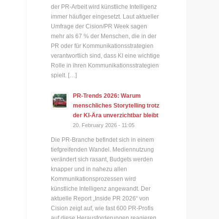
der PR-Arbeit wird künstliche Intelligenz
immer häufiger eingesetzt. Laut aktueller
Umfrage der Cision/PR Week sagen
mehr als 67 % der Menschen, die in der
PR oder für Kommunikationsstrategien
verantwortlich sind, dass KI eine wichtige
Rolle in ihren Kommunikationsstrategien
spielt. […]
PR-Trends 2026: Warum
menschliches Storytelling trotz
der KI-Ära unverzichtbar bleibt
20. February 2026 - 11:05
Die PR-Branche befindet sich in einem
tiefgreifenden Wandel. Mediennutzung
verändert sich rasant, Budgets werden
knapper und in nahezu allen
Kommunikationsprozessen wird
künstliche Intelligenz angewandt. Der
aktuelle Report „Inside PR 2026“ von
Cision zeigt auf, wie fast 600 PR-Profis
auf diese Herausforderungen reagieren.