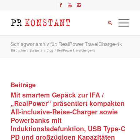
Schlagwortarchiv für: RealPower TravelCharge-4k
Du bist hier:
Startseite
/
Blog
/
RealPower TravelCharge-4k
Beiträge
Mit smartem Gepäck zur IFA /
„RealPower“ präsentiert kompakten
All-inclusive-Reise-Charger sowie
Powerbanks mit
Induktionsladefunktion, USB Type-C
PD und großzügigen Kapazitäten