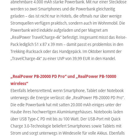
abnehmbare 4.000 mAh starke Powerbank. Mit nur einer Steckdose
werden so zwei Smartphones und die Powerbank gleichzeitig
geladen – das ist nicht nur in Hotels, die oftmals nur über wenige
Stromquellen verfügen praktisch, sondern auch im Wohnmobil. Die
Powerbank wird induktiv aufgeladen und per Magnet am
„RealPower TravelCharge-4k“ befestigt. Insgesamt misst das Reise-
Pack lediglich 51 x 87 x 39 mm – damit passt es problemlos in den
Trekking-Rucksack oder das Handgepäck. Im Oktober kommt der
„TravelCharge-4k“ zu einer UVP von 39,99 EUR in den Handel.
„RealPower PB-20000 PD Pro“ und „RealPower PB-10000
wireless”
Ebenfalls lebensrettend, wenn Smartphone, Tablet oder Notebook
unterwegs die Energie verlässt: die „RealPower PB-20000 PD Pro“.
Die edle Powerbank hat mit satten 20.000 mAh einiges unter der
Haube ihres hochwertigen Aluminiumgehäuses. Notebooks laden
über USB Type-C PD mit bis zu 100 Watt. Der USB-Port mit Quick
Charge 3.0-Technologie beliefert Smartphones sowie Tablets mit
Strom und sorgt unterwegs in Windeseile für volle Akkus. Ebenfalls