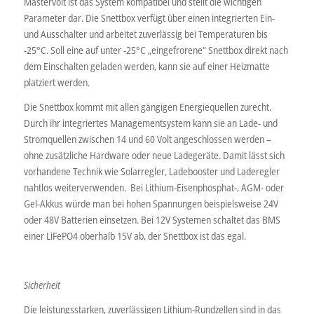
Mastervolt ist das System kompatibel und stellt die wichtigen
Parameter dar. Die Snettbox verfügt über einen integrierten Ein-
und Ausschalter und arbeitet zuverlässig bei Temperaturen bis
-25°C. Soll eine auf unter -25°C „eingefrorene“ Snettbox direkt nach
dem Einschalten geladen werden, kann sie auf einer Heizmatte
platziert werden.
Die Snettbox kommt mit allen gängigen Energiequellen zurecht.
Durch ihr integriertes Managementsystem kann sie an Lade- und
Stromquellen zwischen 14 und 60 Volt angeschlossen werden –
ohne zusätzliche Hardware oder neue Ladegeräte. Damit lässt sich
vorhandene Technik wie Solarregler, Ladebooster und Laderegler
nahtlos weiterverwenden. Bei Lithium-Eisenphosphat-, AGM- oder
Gel-Akkus würde man bei hohen Spannungen beispielsweise 24V
oder 48V Batterien einsetzen. Bei 12V Systemen schaltet das BMS
einer LiFePO4 oberhalb 15V ab, der Snettbox ist das egal.
Sicherheit
Die leistungsstarken, zuverlässigen Lithium-Rundzellen sind in das