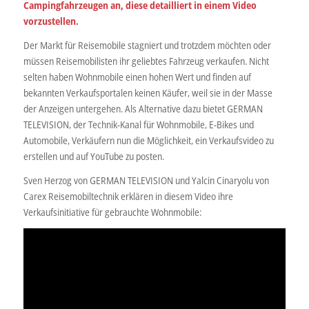
Campingfahrzeugen an, diese detailliert in einem Video
vorzustellen.
Der Markt für Reisemobile stagniert und trotzdem möchten oder
müssen Reisemobilisten ihr geliebtes Fahrzeug verkaufen. Nicht
selten haben Wohnmobile einen hohen Wert und finden auf
bekannten Verkaufsportalen keinen Käufer, weil sie in der Masse
der Anzeigen untergehen. Als Alternative dazu bietet GERMAN
TELEVISION, der Technik-Kanal für Wohnmobile, E-Bikes und
Automobile, Verkäufern nun die Möglichkeit, ein Verkaufsvideo zu
erstellen und auf YouTube zu posten.
Sven Herzog von GERMAN TELEVISION und Yalcin Cinaryolu von
Carex Reisemobiltechnik erklären in diesem Video ihre
Verkaufsinitiative für gebrauchte Wohnmobile: