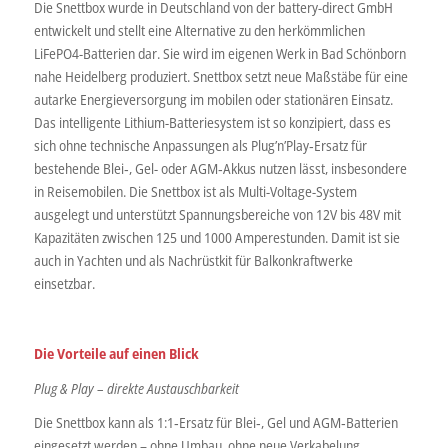
Die Snettbox wurde in Deutschland von der battery-direct GmbH
entwickelt und stellt eine Alternative zu den herkömmlichen
LiFePO4-Batterien dar. Sie wird im eigenen Werk in Bad Schönborn
nahe Heidelberg produziert. Snettbox setzt neue Maßstäbe für eine
autarke Energieversorgung im mobilen oder stationären Einsatz.
Das intelligente Lithium-Batteriesystem ist so konzipiert, dass es
sich ohne technische Anpassungen als Plug’n’Play‑Ersatz für
bestehende Blei‑, Gel- oder AGM‑Akkus nutzen lässt, insbesondere
in Reisemobilen. Die Snettbox ist als Multi-Voltage-System
ausgelegt und unterstützt Spannungsbereiche von 12V bis 48V mit
Kapazitäten zwischen 125 und 1000 Amperestunden. Damit ist sie
auch in Yachten und als Nachrüstkit für Balkonkraftwerke
einsetzbar.
Die Vorteile auf einen Blick
Plug & Play – direkte Austauschbarkeit
Die Snettbox kann als 1:1‑Ersatz für Blei‑, Gel und AGM‑Batterien
eingesetzt werden – ohne Umbau, ohne neue Verkabelung.