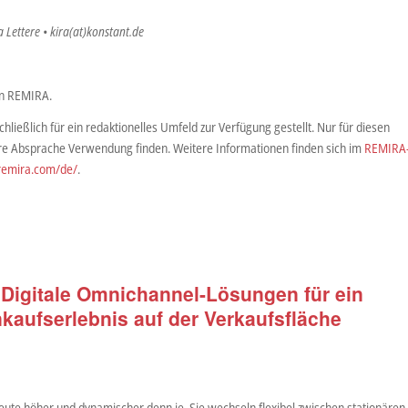
a Lettere • kira(at)konstant.de
on REMIRA.
ließlich für ein redaktionelles Umfeld zur Verfügung gestellt. Nur für diesen
ere Absprache Verwendung finden. Weitere Informationen finden sich im
REMIRA
remira.com/de/
.
 Digitale Omnichannel-Lösungen für ein
nkaufserlebnis auf der Verkaufsfläche
ute höher und dynamischer denn je. Sie wechseln flexibel zwischen stationären