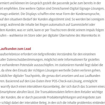
nformiert und können im Gespräch gezielt die passende Jacke zum bereits in der
rt empfehlen. Eine weitere Option sind Omnichannel-Digital-Signage-Lösungen,
mago anbietet. Die Displays schaffen eine neue Form der Kundenansprache,
e auf den situativen Bedarf der Kunden abgestimmt sind. So werden bei sonnigem
ezeigt, während die Inhalte bei Regen automatisch auf Gummistiefel oder
dem Kunden, was er sieht, kann er per Touchscreen direkt seinem Impuls folgen
 kaufen – wahlweise im Store oder per digitaler Übernahme des Warenkorbs in
 Laufkunden zum Lead
aufserlebnisse erfordert ein tiefgreifendes Verständnis für den einzelnen
ng aller Datenschutzbestimmungen, möglichst viele Informationen für gezieltes
e vorhandenen Potenziale auszuschöpfen. Im stationären Handel liegt dabei die
 da ohne den Einsatz der richtigen Lösungen wertvolle Daten verloren gehen.
usätzlicher digitaler Touchpoints, die genau dort ansetzen und aus Laufkunden
en. Basierend auf den Live-Daten ihrer POS-Check-out-Lösung, ermöglicht
 warrify durch einen interaktiven Kassenbeleg, der sich durch das Scannen eines
artphone abrufen lässt. Die Transaktionsdaten liefern dem Retailer wichtige
n der Kunden, die er durch passende Produktempfehlungen und Angebote zum
 schlägt dabei der interaktive Beleg, in den sich die Inhalte problemlos einbinde