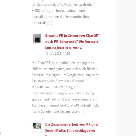
für Deutschland. 74,6 % der weltweit über
3.000 befragten Journalistinnen und
Journalisten sehen die Pressemitteilung
erneut als […]
Braucht PR in Zeiten von ChatGPT
noch PR-Beratende? Die Antwort
lautet: Jetzt erst recht.
17. Juli 2024 - 14:58
Mit ChatGPT ist ein künstlich intelligentes
Hilfsmittel zugänglich, das sich auch für den
Arbeitsalltag eignet. Im Vergleich zu digitalen
Assistenten wie Alexa oder Siri sind KI-
Modelle wie ChatGPT fähig, auf
Internetquellen zuzugreifen und im Dialog
spontan auf Text, Bild und Ton zu reagieren.
Aus diesem Grund wird ChatGPT aktuell nicht
nur in Schulen und Universitäten […]
Die Zusammenarbeit von PR und
Social Media: Ein unschlagbares
n