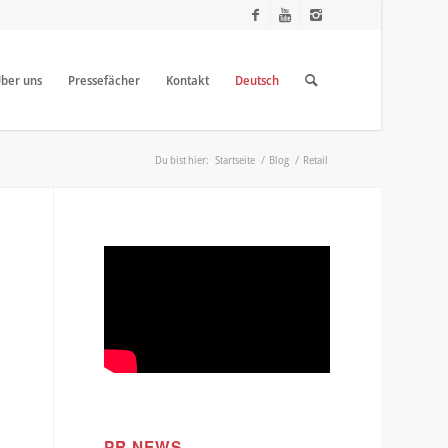
ber uns
Pressefächer
Kontakt
Deutsch
Du bist hier:
Startseite
/
Blog
/
Retail
PR NEWS