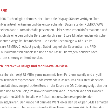
 RFID
 RFID-Technologien demonstriert: Denn die Display-Ständer verfügen über
n Filialartikeln erkennen und die entsprechenden Daten aus der REMIRA WWS
heinen dann automatisch die passenden Bilder sowie Produktinformationen und
, ob sie eine persönliche Beratung durch einen Store-Mitarbeitenden wünschen
enannten Wege kaufen möchten. Die gleiche Technologie wird auch im
are REMIRA Checkout gezeigt: Dabei fungiert der Kassentisch als RFID-
ht nur automatisch eingelesen und an die Kasse übertragen, sondern nach
Warensicherung entfernt werden.
ch interaktive Belege und Mobile-Wallet-Pässe
senbereich zeigt REMIRA gemeinsam mit ihren Partnern warrify und anybill
n in wiederansprechbare Leads verwandeln lassen. Im Fokus steht dabei ein
ird anstatt eines ausgedruckten Bons an der Kasse ein QR-Code angezeigt, den der
en und so den Beleg im Browser aufrufen kann. In diesen kann der Händler
gsdaten zusätzliche Inhalte wie Rabattcoupons, Sonderangebote oder
n integrieren. Der Kunde hat dann die Wahl, ob er den Beleg per E-Mail erhalte
rn möchte, was – bei entsprechender Einwilligung – weitere Möglichkeiten der