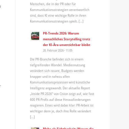
Menschen, die in der PR oder für
m
Kommunikationsstrategien verantwortlich
sind, dass KI eine wichtige Rolle in ihren
Kommunikationsstrategien spielt. […]
PR-Trends 2026: Warum
menschliches Storytelling trotz
der KI-Ära unverzichtbar bleibt
20. Februar 2026 - 11:05
Die PR-Branche befindet sich in einem
tiefgreifenden Wandel. Mediennutzung
verändert sich rasant, Budgets werden
knapper und in nahezu allen
Kommunikationsprozessen wird künstliche
r
Intelligenz angewandt. Der aktuelle Report
„Inside PR 2026“ von Cision zeigt auf, wie fast
600 PR-Profis auf diese Herausforderungen
reagieren. Eines wird dabei klar: PR-Arbeit ist
wichtiger denn je, doch ihre Rolle verändert
[…]
Mehr als Sichtbarkeit: Warum die