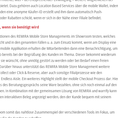
ietet. Dazu gehören auch Location Based Services über die mobile Wallet, inde
den eine anonyme Käufer-ID erstellt und ihm dann automatisch Push-
er Rabatten schickt, wenn er sich in der Nähe einer Filiale befindet.
 wenn sie benötigt wird
nktionen des REMIRA Mobile Store Managements im Showroom testen, welches
acht und in den genannten Fällen u. a. zum Einsatz kommt, wenn am Display eine
mobile Applikation erhalten die Mitarbeitenden dann eine Benachrichtigung, um
 so bereits bei der Begrüßung des Kunden im Thema. Dieser bekommt wiederum
sie wünscht, ohne unnötig gestört zu werden oder bei Bedarf einen freien
Darüber hinaus unterstützt das REMIRA Mobile Store Management weitere
llect oder Click & Reserve, aber auch sonstige Filialprozesse wie den
dless Aisle. Ein weiteres Highlight stellt der mobile Checkout Prozess dar. Hie
ss des Beratungsgesprächs seine Ware bezahlen, ohne sich noch einmal auf den
ben. In Kombination mit der gemeinsamen Lösung von REMIRA und warrify kann
den interaktiven Beleg angezeigt werden, den der Kunde bequem mit seinem
om somit das nahtlose Zusammenspiel der verschiedenen Tools im Fokus, um