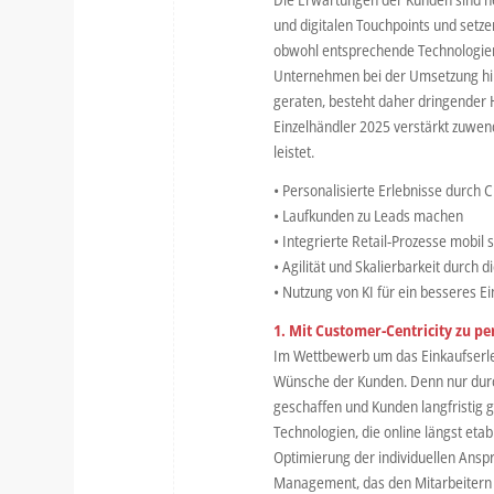
und digitalen Touchpoints und setz
obwohl entsprechende Technologien 
Unternehmen bei der Umsetzung hin
geraten, besteht daher dringender 
Einzelhändler 2025 verstärkt zuwend
leistet.
• Personalisierte Erlebnisse durch 
• Laufkunden zu Leads machen
• Integrierte Retail-Prozesse mobil 
• Agilität und Skalierbarkeit durch d
• Nutzung von KI für ein besseres E
1. Mit Customer-Centricity zu pe
Im Wettbewerb um das Einkaufserlebn
Wünsche der Kunden. Denn nur durc
geschaffen und Kunden langfristig 
Technologien, die online längst etab
Optimierung der individuellen Ansp
Management, das den Mitarbeitern p