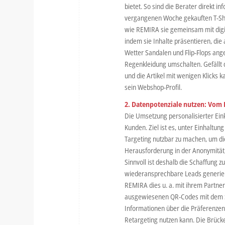
bietet. So sind die Berater direkt i
vergangenen Woche gekauften T-Shi
wie REMIRA sie gemeinsam mit digi
indem sie Inhalte präsentieren, di
Wetter Sandalen und Flip-Flops ang
Regenkleidung umschalten. Gefällt 
und die Artikel mit wenigen Klicks
sein Webshop-Profil.
2. Datenpotenziale nutzen: Vom
Die Umsetzung personalisierter Eink
Kunden. Ziel ist es, unter Einhaltu
Targeting nutzbar zu machen, um di
Herausforderung in der Anonymität,
Sinnvoll ist deshalb die Schaffung z
wiederansprechbare Leads generier
REMIRA dies u. a. mit ihrem Partner
ausgewiesenen QR-Codes mit dem Sm
Informationen über die Präferenze
Retargeting nutzen kann. Die Brücke