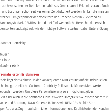
en auch vonseiten der Retailer ein nahtloses Omnichannel-Erlebnis voraus. Doch
und Lösungen schon seit geraumer Zeit diskutiert werden, hinken die meisten
terher. Um gegenüber den Vorreitern der Branche nicht in Rückstand zu
Handlungsbedarf. REMIRA sieht dabei fünf wesentliche Bereiche, denen sich
en sollten und zeigt auf, wie der richtige Softwarepartner dabei Unterstützung
Customer-Centricity
steuern
ie Cloud
inkaufserlebnis
rsonalisierten Erlebnissen
is liegt der Schlüssel in der konsequenten Ausrichtung auf die individuellen
h eine ganzheitliche Customer-Centricity-Philosophie können Mehrwerte
gebunden werden. Um diese Personalisierung zu ermöglichen, gilt es,
liert sind, auch in die physische Einkaufswelt zu integrieren – insbesondere zur
rache und Beratung. Dazu zählen z. B. Tools wie REMIRAs Mobile Store
er App u. a. Zugriff auf sämtliche Informationen und Kaufhistorien der Kunden