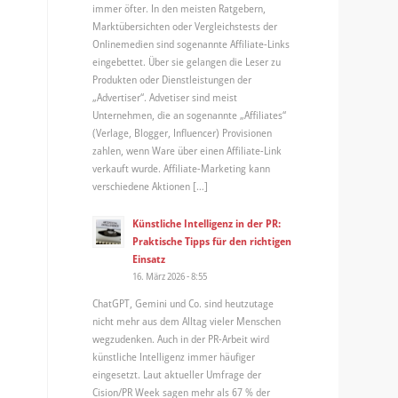
immer öfter. In den meisten Ratgebern,
Marktübersichten oder Vergleichstests der
Onlinemedien sind sogenannte Affiliate-Links
eingebettet. Über sie gelangen die Leser zu
Produkten oder Dienstleistungen der
„Advertiser“. Advetiser sind meist
Unternehmen, die an sogenannte „Affiliates“
(Verlage, Blogger, Influencer) Provisionen
zahlen, wenn Ware über einen Affiliate-Link
verkauft wurde. Affiliate-Marketing kann
verschiedene Aktionen […]
Künstliche Intelligenz in der PR:
Praktische Tipps für den richtigen
Einsatz
16. März 2026 - 8:55
ChatGPT, Gemini und Co. sind heutzutage
nicht mehr aus dem Alltag vieler Menschen
wegzudenken. Auch in der PR-Arbeit wird
künstliche Intelligenz immer häufiger
eingesetzt. Laut aktueller Umfrage der
n
Cision/PR Week sagen mehr als 67 % der