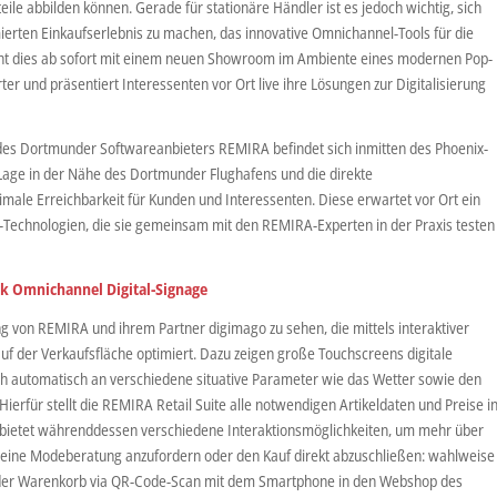
rteile abbilden können. Gerade für stationäre Händler ist es jedoch wichtig, sich
ierten Einkaufserlebnis zu machen, das innovative Omnichannel-Tools für die
ht dies ab sofort mit einem neuen Showroom im Ambiente eines modernen Pop-
 und präsentiert Interessenten vor Ort live ihre Lösungen zur Digitalisierung
s Dortmunder Softwareanbieters REMIRA befindet sich inmitten des Phoenix-
Lage in der Nähe des Dortmunder Flughafens und die direkte
male Erreichbarkeit für Kunden und Interessenten. Diese erwartet vor Ort ein
l-Technologien, die sie gemeinsam mit den REMIRA-Experten in der Praxis testen
nk Omnichannel Digital-Signage
sung von REMIRA und ihrem Partner digimago zu sehen, die mittels interaktiver
f der Verkaufsfläche optimiert. Dazu zeigen große Touchscreens digitale
ich automatisch an verschiedene situative Parameter wie das Wetter sowie den
erfür stellt die REMIRA Retail Suite alle notwendigen Artikeldaten und Preise i
y bietet währenddessen verschiedene Interaktionsmöglichkeiten, um mehr über
, eine Modeberatung anzufordern oder den Kauf direkt abzuschließen: wahlweise
 der Warenkorb via QR-Code-Scan mit dem Smartphone in den Webshop des