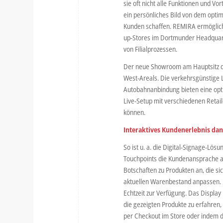
sie oft nicht alle Funktionen und Vo
ein persönliches Bild von dem optim
Kunden schaffen. REMIRA ermöglic
up-Stores im Dortmunder Headquarter
von Filialprozessen.
Der neue Showroom am Hauptsitz de
West-Areals. Die verkehrsgünstige 
Autobahnanbindung bieten eine opti
Live-Setup mit verschiedenen Retai
können.
Interaktives Kundenerlebnis da
So ist u. a. die Digital-Signage-Lö
Touchpoints die Kundenansprache au
Botschaften zu Produkten an, die s
aktuellen Warenbestand anpassen. Hi
Echtzeit zur Verfügung. Das Displa
die gezeigten Produkte zu erfahren
per Checkout im Store oder indem