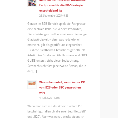
Fachpresse für die PR-Strategie
entscheidend ist
26. September 2025 - 9:23
Gerade im B2B-Bereich spielt die Fachpresse
eine zentrale Rolle. Sie verleiht Produkten,
Dienstleistungen und Unternehmen die nötige
Glaubwürdigkeit – denn was redaktionell
erscheint, gilt als geprüft und eingeordnet.
Für diese Sichtbarkeit braucht es gezielte PR-
Arbeit. Eine Studie von it&d business und CIDO
GUIDE unterstreicht diese Beobachtung.
Demnach sieht fast jede zweite Person, die in
der […]
Was es bedeutet, wenn in der PR
von B2B oder B2C gesprochen
wird
4. Juli 2025 - 10:56
Wenn man sich mit der Arbeit rund um PR
beschäftigt, fallen oft die zwei Begriffe „B2B“
und „B2C“. Aber was genau steckt eigentlich