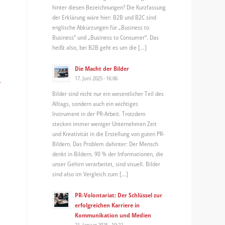
hinter diesen Bezeichnungen? Die Kurzfassung
der Erklärung wäre hier: B2B und B2C sind
englische Abkürzungen für „Business to
Business“ und „Business to Consumer“. Das
heißt also, bei B2B geht es um die […]
Die Macht der Bilder
17. Juni 2025 - 16:06
-
Bilder sind nicht nur ein wesentlicher Teil des
Alltags, sondern auch ein wichtiges
Instrument in der PR-Arbeit. Trotzdem
stecken immer weniger Unternehmen Zeit
und Kreativität in die Erstellung von guten PR-
Bildern. Das Problem dahinter: Der Mensch
denkt in Bildern. 90 % der Informationen, die
unser Gehirn verarbeitet, sind visuell. Bilder
sind also im Vergleich zum […]
PR-Volontariat: Der Schlüssel zur
erfolgreichen Karriere in
Kommunikation und Medien
21. Januar 2025 - 10:22