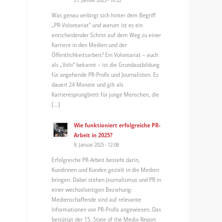
Was genau verbirgt sich hinter dem Begriff
„PR-Volontariat“ und warum ist es ein
entscheidender Schritt auf dem Weg zu einer
Karriere in den Medien und der
Öffentlichkeitsarbeit? Ein Volontariat – auch
als „Volo“ bekannt – ist die Grundausbildung
für angehende PR-Profis und Journalisten. Es
dauert 24 Monate und gilt als
Karrieresprungbrett für junge Menschen, die
[…]
Wie funktioniert erfolgreiche PR-
Arbeit in 2025?
8. Januar 2025 - 12:08
Erfolgreiche PR-Arbeit besteht darin,
Kundinnen und Kunden gezielt in die Medien
bringen. Dabei stehen Journalismus und PR in
einer wechselseitigen Beziehung:
Medienschaffende sind auf relevante
Informationen von PR-Profis angewiesen. Das
bestätigt der 15. State of the Media Report