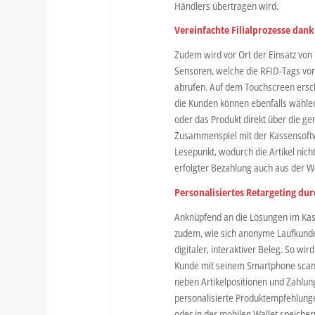
Händlers übertragen wird.
Vereinfachte Filialprozesse dank
Zudem wird vor Ort der Einsatz von
Sensoren, welche die RFID-Tags vo
abrufen. Auf dem Touchscreen ersc
die Kunden können ebenfalls wählen
oder das Produkt direkt über die g
Zusammenspiel mit der Kassensoftw
Lesepunkt, wodurch die Artikel nic
erfolgter Bezahlung auch aus der 
Personalisiertes Retargeting dur
Anknüpfend an die Lösungen im Kas
zudem, wie sich anonyme Laufkunde
digitaler, interaktiver Beleg. So w
Kunde mit seinem Smartphone scann
neben Artikelpositionen und Zahlun
personalisierte Produktempfehlunge
oder in der mobilen Wallet speiche