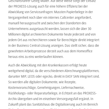
Geschäftsführer Georg Müller. Auf diese Weise sorgt der Einsatz
der PROXESS-Lösung auch für eine höhere Effizienz bei der
Abwicklung von Serviceanfragen: Mussten Papierbelege in der
Vergangenheit noch über ein internes Callcenter angefordert,
manuell herausgesucht und zwischen den Standorten des
Unternehmens ausgetauscht werden, lassen sich die über 30
Millionen digital archivierten Dokumente heute jederzeit und von
jedem Ort aus recherchieren sowie für Berechtigte direkt integriert
in der Business Central-Lösung anzeigen. Das stellt sicher, dass die
gewohnten Arbeitsprozesse derzeit auch aus dem Homeoffice
heraus eins zu eins weiterlaufen können.
Auch die Abwicklung mit den Krankenkassen erfolgt heute
weitgehend digital, da die verschiedenen Abrechnungsplattformen,
darunter MIP, LEOS oder egecko, direkt in EASY SAN integriert sind.
So werden alle digitalen Dokumente, wie Rezepte,
Kostenvoranschläge, Genehmigungen, Liefernachweise,
Rückholungs- oder Reparaturbelege, in Echtzeit an das PROXESS-
Archiv übergeben und im einzelnen Versorgungsfall ergänzt. In
Zukunft plant das Sanitätshaus die Digitalisierung auch im Bereich