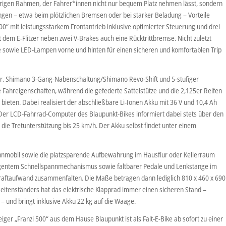
drigen Rahmen, der Fahrer*innen nicht nur bequem Platz nehmen lässt, sondern
en – etwa beim plötzlichen Bremsen oder bei starker Beladung – Vorteile
 500“ mit leistungsstarkem Frontantrieb inklusive optimierter Steuerung und drei
dem E-Flitzer neben zwei V-Brakes auch eine Rücktrittbremse. Nicht zuletzt
e sowie LED-Lampen vorne und hinten für einen sicheren und komfortablen Trip
r, Shimano 3-Gang-Nabenschaltung/Shimano Revo-Shift und 5-stufiger
e Fahreigenschaften, während die gefederte Sattelstütze und die 2,125er Reifen
bieten. Dabei realisiert der abschließbare Li-Ionen Akku mit 36 V und 10,4 Ah
 Der LCD-Fahrrad-Computer des Blaupunkt-Bikes informiert dabei stets über den
 die Tretunterstützung bis 25 km/h. Der Akku selbst findet unter einem
hnmobil sowie die platzsparende Aufbewahrung im Hausflur oder Kellerraum
telligentem Schnellspannmechanismus sowie faltbarer Pedale und Lenkstange im
ftaufwand zusammenfalten. Die Maße betragen dann lediglich 810 x 460 x 690
Seitenständers hat das elektrische Klapprad immer einen sicheren Stand –
– und bringt inklusive Akku 22 kg auf die Waage.
ger „Franzi 500“ aus dem Hause Blaupunkt ist als Falt-E-Bike ab sofort zu einer