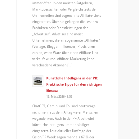
immer öfter. In den meisten Ratgebern,
Marktübersichten oder Vergleichstests der
Onlinemedien sind sogenannte Affiliate-Links
eingebettet. Über sie gelangen die Leser zu
Produkten oder Dienstleistungen der
„Advertiser“. Advetiser sind meist
Unternehmen, die an sogenannte „Affiliates“
(Verlage, Blogger, Influencer) Provisionen
zahlen, wenn Ware über einen Affiliate-Link
verkauft wurde. Affiliate-Marketing kann
verschiedene Aktionen […]
Künstliche Intelligenz in der PR:
Praktische Tipps für den richtigen
Einsatz
16. März 2026 - 8:55
ChatGPT, Gemini und Co. sind heutzutage
nicht mehr aus dem Alltag vieler Menschen
wegzudenken. Auch in der PR-Arbeit wird
künstliche Intelligenz immer häufiger
eingesetzt. Laut aktueller Umfrage der
Cision/PR Week sagen mehr als 67 % der