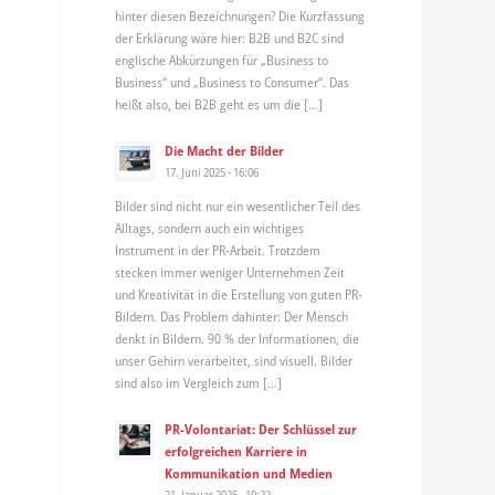
hinter diesen Bezeichnungen? Die Kurzfassung
der Erklärung wäre hier: B2B und B2C sind
englische Abkürzungen für „Business to
Business“ und „Business to Consumer“. Das
heißt also, bei B2B geht es um die […]
Die Macht der Bilder
17. Juni 2025 - 16:06
Bilder sind nicht nur ein wesentlicher Teil des
Alltags, sondern auch ein wichtiges
Instrument in der PR-Arbeit. Trotzdem
stecken immer weniger Unternehmen Zeit
und Kreativität in die Erstellung von guten PR-
Bildern. Das Problem dahinter: Der Mensch
denkt in Bildern. 90 % der Informationen, die
unser Gehirn verarbeitet, sind visuell. Bilder
sind also im Vergleich zum […]
PR-Volontariat: Der Schlüssel zur
erfolgreichen Karriere in
Kommunikation und Medien
21. Januar 2025 - 10:22