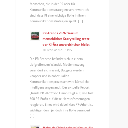
Menschen, die in der PR oder für
Kommunikationsstrategien verantwortlich
sind, dass KI eine wichtige Rolle in ihren
Kommunikationsstrategien spielt. […]
PR-Trends 2026: Warum
menschliches Storytelling trotz
der KI-Ära unverzichtbar bleibt
20. Februar 2026 - 11:05
Die PR-Branche befindet sich in einem
tiefgreifenden Wandel. Mediennutzung
verändert sich rasant, Budgets werden
knapper und in nahezu allen
Kommunikationsprozessen wird künstliche
Intelligenz angewandt. Der aktuelle Report
„Inside PR 2026“ von Cision zeigt auf, wie fast
600 PR-Profis auf diese Herausforderungen
reagieren. Eines wird dabei klar: PR-Arbeit ist
wichtiger denn je, doch ihre Rolle verändert
[…]
Mehr als Sichtbarkeit: Warum die