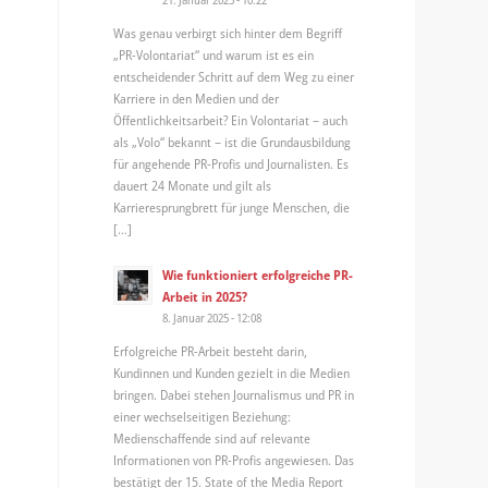
Was genau verbirgt sich hinter dem Begriff
„PR-Volontariat“ und warum ist es ein
entscheidender Schritt auf dem Weg zu einer
Karriere in den Medien und der
Öffentlichkeitsarbeit? Ein Volontariat – auch
als „Volo“ bekannt – ist die Grundausbildung
für angehende PR-Profis und Journalisten. Es
dauert 24 Monate und gilt als
Karrieresprungbrett für junge Menschen, die
[…]
Wie funktioniert erfolgreiche PR-
Arbeit in 2025?
8. Januar 2025 - 12:08
Erfolgreiche PR-Arbeit besteht darin,
Kundinnen und Kunden gezielt in die Medien
bringen. Dabei stehen Journalismus und PR in
einer wechselseitigen Beziehung:
Medienschaffende sind auf relevante
Informationen von PR-Profis angewiesen. Das
bestätigt der 15. State of the Media Report