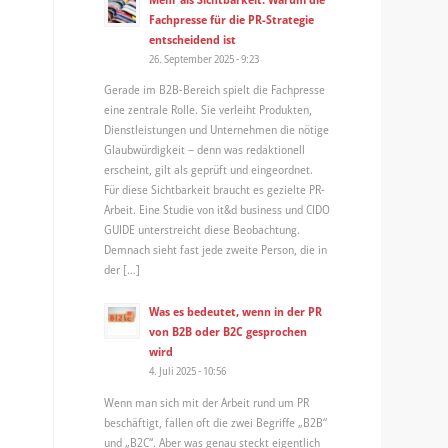
Fachpresse für die PR-Strategie
entscheidend ist
26. September 2025 - 9:23
Gerade im B2B-Bereich spielt die Fachpresse
eine zentrale Rolle. Sie verleiht Produkten,
Dienstleistungen und Unternehmen die nötige
Glaubwürdigkeit – denn was redaktionell
erscheint, gilt als geprüft und eingeordnet.
Für diese Sichtbarkeit braucht es gezielte PR-
Arbeit. Eine Studie von it&d business und CIDO
GUIDE unterstreicht diese Beobachtung.
Demnach sieht fast jede zweite Person, die in
der […]
Was es bedeutet, wenn in der PR
von B2B oder B2C gesprochen
wird
4. Juli 2025 - 10:56
Wenn man sich mit der Arbeit rund um PR
beschäftigt, fallen oft die zwei Begriffe „B2B“
und „B2C“. Aber was genau steckt eigentlich