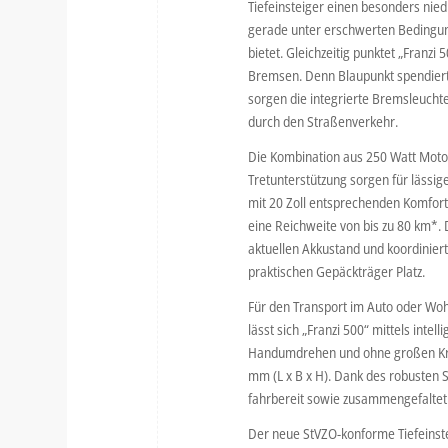
Tiefeinsteiger einen besonders nie
gerade unter erschwerten Bedingung
bietet. Gleichzeitig punktet „Franzi
Bremsen. Denn Blaupunkt spendiert 
sorgen die integrierte Bremsleucht
durch den Straßenverkehr.
Die Kombination aus 250 Watt Moto
Tretunterstützung sorgen für lässig
mit 20 Zoll entsprechenden Komfort 
eine Reichweite von bis zu 80 km*.
aktuellen Akkustand und koordiniert
praktischen Gepäckträger Platz.
Für den Transport im Auto oder Wo
lässt sich „Franzi 500“ mittels in
Handumdrehen und ohne großen Kra
mm (L x B x H). Dank des robusten 
fahrbereit sowie zusammengefaltet 
Der neue StVZO-konforme Tiefeinstei