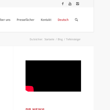
ber uns
Pressefächer
Kontakt
Deutsch
Du bist hier:
Startseite
/
Blog
/
Tiefeinsteiger
PR NEWS