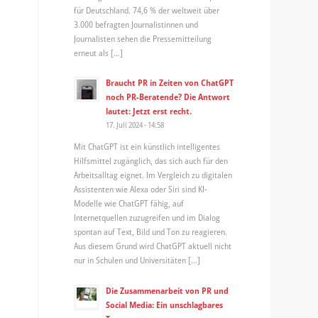
für Deutschland. 74,6 % der weltweit über
3.000 befragten Journalistinnen und
Journalisten sehen die Pressemitteilung
erneut als […]
Braucht PR in Zeiten von ChatGPT
noch PR-Beratende? Die Antwort
lautet: Jetzt erst recht.
17. Juli 2024 - 14:58
Mit ChatGPT ist ein künstlich intelligentes
Hilfsmittel zugänglich, das sich auch für den
Arbeitsalltag eignet. Im Vergleich zu digitalen
Assistenten wie Alexa oder Siri sind KI-
Modelle wie ChatGPT fähig, auf
Internetquellen zuzugreifen und im Dialog
spontan auf Text, Bild und Ton zu reagieren.
Aus diesem Grund wird ChatGPT aktuell nicht
nur in Schulen und Universitäten […]
Die Zusammenarbeit von PR und
Social Media: Ein unschlagbares