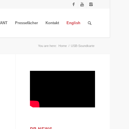
TANT
Pressefächer
Kontakt
English
You are here:
Home
/
USB-Soundkarte