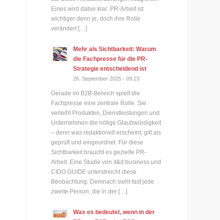
Eines wird dabei klar: PR-Arbeit ist
wichtiger denn je, doch ihre Rolle
verändert […]
Mehr als Sichtbarkeit: Warum
die Fachpresse für die PR-
Strategie entscheidend ist
26. September 2025 - 09:23
Gerade im B2B-Bereich spielt die
Fachpresse eine zentrale Rolle. Sie
verleiht Produkten, Dienstleistungen und
Unternehmen die nötige Glaubwürdigkeit
– denn was redaktionell erscheint, gilt als
geprüft und eingeordnet. Für diese
Sichtbarkeit braucht es gezielte PR-
Arbeit. Eine Studie von it&d business und
CIDO GUIDE unterstreicht diese
Beobachtung. Demnach sieht fast jede
zweite Person, die in der […]
Was es bedeutet, wenn in der