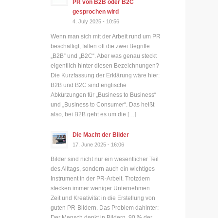
PR von B2B oder B2C
gesprochen wird
4. July 2025 - 10:56
Wenn man sich mit der Arbeit rund um PR
beschäftigt, fallen oft die zwei Begriffe
„B2B“ und „B2C“. Aber was genau steckt
eigentlich hinter diesen Bezeichnungen?
Die Kurzfassung der Erklärung wäre hier:
B2B und B2C sind englische
Abkürzungen für „Business to Business“
und „Business to Consumer“. Das heißt
also, bei B2B geht es um die […]
Die Macht der Bilder
17. June 2025 - 16:06
Bilder sind nicht nur ein wesentlicher Teil
des Alltags, sondern auch ein wichtiges
Instrument in der PR-Arbeit. Trotzdem
stecken immer weniger Unternehmen
Zeit und Kreativität in die Erstellung von
guten PR-Bildern. Das Problem dahinter:
Der Mensch denkt in Bildern. 90 % der