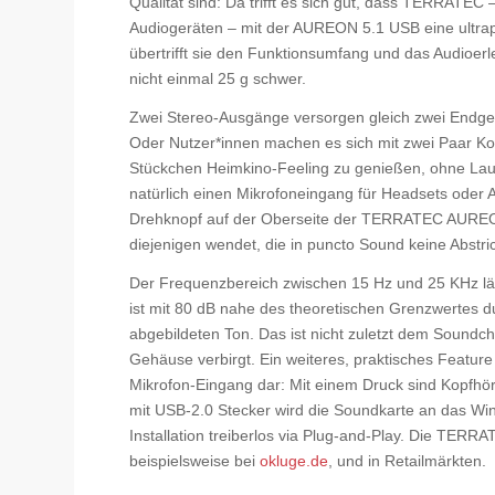
Qualität sind: Da trifft es sich gut, dass TERRATEC 
Audiogeräten – mit der AUREON 5.1 USB eine ultrap
übertrifft sie den Funktionsumfang und das Audioer
nicht einmal 25 g schwer.
Zwei Stereo-Ausgänge versorgen gleich zwei Endgerä
Oder Nutzer*innen machen es sich mit zwei Paar Kop
Stückchen Heimkino-Feeling zu genießen, ohne Lau
natürlich einen Mikrofoneingang für Headsets oder 
Drehknopf auf der Oberseite der TERRATEC AUREON 
diejenigen wendet, die in puncto Sound keine Abst
Der Frequenzbereich zwischen 15 Hz und 25 KHz läs
ist mit 80 dB nahe des theoretischen Grenzwertes d
abgebildeten Ton. Das ist nicht zuletzt dem Sound
Gehäuse verbirgt. Ein weiteres, praktisches Feature
Mikrofon-Eingang dar: Mit einem Druck sind Kopfhör
mit USB-2.0 Stecker wird die Soundkarte an das Win
Installation treiberlos via Plug-and-Play. Die TE
beispielsweise bei
okluge.de
, und in Retailmärkten.