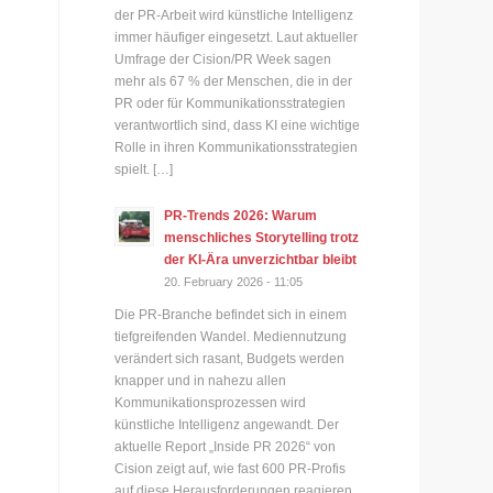
der PR-Arbeit wird künstliche Intelligenz
immer häufiger eingesetzt. Laut aktueller
Umfrage der Cision/PR Week sagen
mehr als 67 % der Menschen, die in der
PR oder für Kommunikationsstrategien
verantwortlich sind, dass KI eine wichtige
Rolle in ihren Kommunikationsstrategien
spielt. […]
PR-Trends 2026: Warum
menschliches Storytelling trotz
der KI-Ära unverzichtbar bleibt
20. February 2026 - 11:05
Die PR-Branche befindet sich in einem
tiefgreifenden Wandel. Mediennutzung
verändert sich rasant, Budgets werden
knapper und in nahezu allen
Kommunikationsprozessen wird
künstliche Intelligenz angewandt. Der
aktuelle Report „Inside PR 2026“ von
Cision zeigt auf, wie fast 600 PR-Profis
auf diese Herausforderungen reagieren.