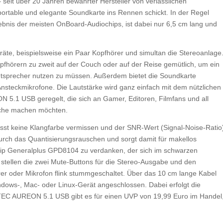
– seit über 20 Jahren bewährter Hersteller von verlässlichen
ortable und elegante Soundkarte ins Rennen schickt. In der Regel
lebnis der meisten OnBoard-Audiochips, ist dabei nur 6,5 cm lang und
te, beispielsweise ein Paar Kopfhörer und simultan die Stereoanlage
fhörern zu zweit auf der Couch oder auf der Reise gemütlich, um ein
tsprecher nutzen zu müssen. Außerdem bietet die Soundkarte
Ansteckmikrofone. Die Lautstärke wird ganz einfach mit dem nützlichen
5.1 USB geregelt, die sich an Gamer, Editoren, Filmfans und all
riche machen möchten.
st keine Klangfarbe vermissen und der SNR-Wert (Signal-Noise-Ratio
urch das Quantisierungsrauschen und sorgt damit für makellos
chip Generalplus GPD8104 zu verdanken, der sich im schwarzen
 stellen die zwei Mute-Buttons für die Stereo-Ausgabe und den
er oder Mikrofon flink stummgeschaltet. Über das 10 cm lange Kabel
dows-, Mac- oder Linux-Gerät angeschlossen. Dabei erfolgt die
RRATEC AUREON 5.1 USB gibt es für einen UVP von 19,99 Euro im Handel