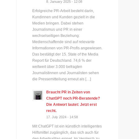
8. January 2025 - 12:08
Erfolgreiche PR-Arbeit besteht darin,
Kundinnen und Kunden gezielt in die
Medien bringen. Dabei stehen
Journalismus und PR in einer
wechselseitigen Beziehung:
Medienschaffende sind auf relevante
Informationen von PR-Profis angewiesen.
Das bestätigt der 15. State of the Media
Report für Deutschland. 74,6 % der
weltweit über 3.000 befragten
Journalistinnen und Journalisten sehen
die Pressemitteilung erneut als […]
Braucht PR in Zeiten von
ChatGPT noch PR-Beratende?
Die Antwort lautet: Jetzt erst
recht.
17. July 2024 - 14:58
Mit ChatGPT ist ein künstlich intelligentes
Hilfsmittel zugänglich, das sich auch für
den Arbeitsalltag eignet. Im Vergleich zu