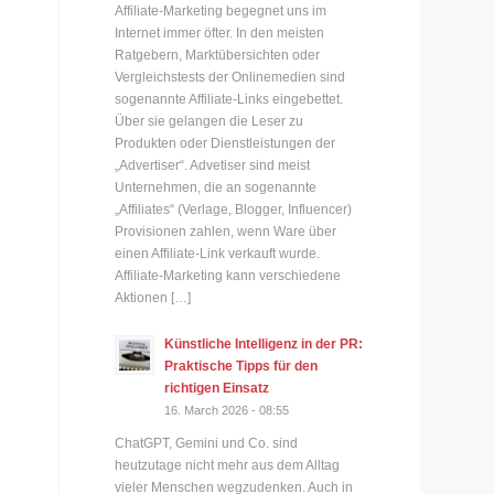
Affiliate-Marketing begegnet uns im
Internet immer öfter. In den meisten
Ratgebern, Marktübersichten oder
Vergleichstests der Onlinemedien sind
sogenannte Affiliate-Links eingebettet.
Über sie gelangen die Leser zu
Produkten oder Dienstleistungen der
„Advertiser“. Advetiser sind meist
Unternehmen, die an sogenannte
„Affiliates“ (Verlage, Blogger, Influencer)
Provisionen zahlen, wenn Ware über
einen Affiliate-Link verkauft wurde.
Affiliate-Marketing kann verschiedene
Aktionen […]
Künstliche Intelligenz in der PR:
Praktische Tipps für den
richtigen Einsatz
16. March 2026 - 08:55
ChatGPT, Gemini und Co. sind
heutzutage nicht mehr aus dem Alltag
vieler Menschen wegzudenken. Auch in