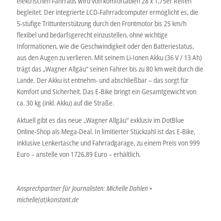
elektrischen Fahrrads wird von komfortablen 28 x 1,75er Reifen
begleitet. Der integrierte LCD-Fahrradcomputer ermöglicht es, die
5-stufige Trittunterstützung durch den Frontmotor bis 25 km/h
flexibel und bedarfsgerecht einzustellen, ohne wichtige
Informationen, wie die Geschwindigkeit oder den Batteriestatus,
aus den Augen zu verlieren. Mit seinem Li-Ionen Akku (36 V / 13 Ah)
trägt das „Wagner Allgäu“ seinen Fahrer bis zu 80 km weit durch die
Lande. Der Akku ist entnehm- und abschließbar – das sorgt für
Komfort und Sicherheit. Das E-Bike bringt ein Gesamtgewicht von
ca. 30 kg (inkl. Akku) auf die Straße.
Aktuell gibt es das neue „Wagner Allgäu“ exklusiv im DotBlue
Online-Shop als Mega-Deal. In limitierter Stückzahl ist das E-Bike,
inklusive Lenkertasche und Fahrradgarage, zu einem Preis von 999
Euro – anstelle von 1726,89 Euro – erhältlich.
Ansprechpartner für Journalisten: Michelle Dahlen •
michelle(at)konstant.de