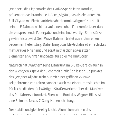
„Wagner“, die Eigenmarke des E-Bike-Spezialisten DotBlue,
präsentiert das brandneue E-Bike „Allgäu“, das als elegantes 28-
Zoll-Cityrad mit Elektroantrieb daherkommt. „Wagner“ setzt mit
seinem E-Fahrrad nicht nur auf einen hohen Fahrkomfort, der durch
die entsprechende Federgabel und eine hochwertige Sattelstütze
gewährleistet wird. Sein Wave-Rahmen bietet außerdem einen
bequemen Tiefeinstieg. Dabei bringt das Elektrofahrrad ein schickes
matt-graues Finish mit und sorgt mit farblich abgesetzten
Elementen an Griffen und Sattel für stilechte Hingucker.
Natürlich hat „Wagner“ seine Erfahrung im E-Bike-Bereich auch in
den wichtigen Aspekt der Sicherheit einfließen lassen. So punktet
das „Wagner Allgäu“ nicht nur mit einer griffigen V-Brake
Felgenbremse von Tektro, sondern auch mit einer Bremsleuchte im
Rücklicht, die den rückwärtigen Straßenverkehr über die Manöver
des Radfahrers informiert. Ebenso an Bord des Wagner-Bikes ist
eine Shimano Nexus 7-Gang-Nabenschaltung.
Der stabile und gleichzeitig leichte Aluminiumrahmen des