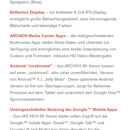
Navigation (Beta).
Brillantes Display
– ein brillantes 8-Zoll IPS-Display
ermöglicht große Betrachtungswinkel, eine hervorragende
Bildschärfe und lebendige Farben.
ARCHOS Media Center Apps
– die maßgeschneiderten
Multimedia-Apps stellen Meta-Daten und Untertitel zur
Verfügung und ermöglichen eine breite Unterstützung von
Codecs und Formaten, inklusive HD Video-Wiedergabe.
Android “unskinned”
– das ARCHOS 80 Xenon basiert
auf einer „unskinned”, also einer unverfälschten, Version
von Android™ 4.1 „Jelly Bean“. Diese optimierte Android-
Version ist frei von Überlagerungen, sorgt für fließende
Prozesse auf dem Tablet und unterstützt den Google Now™
Sprachassistenten.
Uneingeschränkte Nutzung der Google™ Mobile Apps
– Das ARCHOS 80 Xenon bietet vollen Zugriff auf die
Google™ mobile Apps: Gmail™, Google Talk™ und
Google+™ (mit Multi-User Video-Anrufen) für die