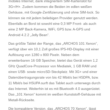
mobiles Internet, dank integriertem SIM-Kartenslot für
3G+/H+. Zudem kommen die Beiden im edlen weißen
Gehäuse, mit Google-Zertifizierung und ohne SIM-lock. So
können sie mit jedem beliebigen Provider genutzt werden.
Ebenfalls an Bord ist sowohl eine 0,3 MP Front- als auch
eine 2 MP Back-Kamera, WiFi, GPS bzw. A-GPS und
Android 4.2.2 „Jelly Bean“.
Das größte Tablet der Range, das „ARCHOS 101 Xenon“,
verfügt über ein 10,1 Zoll großes IPS-HD-Display mit einer
Auflösung von 1280 x 800 Pixeln. Neben dem
erweiterbaren 16 GB Speicher, bietet das Gerät einen 1,2
GHz QuadCore-Prozessor von Mediatek, 1 GB RAM und
einen USB- sowie microSD-Steckplatz. Mit 3G+ und einer
Datenübertragungsrate von bis 42 Mbit/s bei HSDPA, bzw.
11 Mbit/s bei HSUPA surft das Tablet auch unterwegs durch
das Internet. Weiterhin ist es mit Bluetooth 4.0 ausgerüstet.
Das „101 Xenon“ kommt im weißen Kunststoff-Gehäuse mit
Metall-Rückseite.
Die kompaktere Version, das „ARCHOS 70 Xenon“, lässt