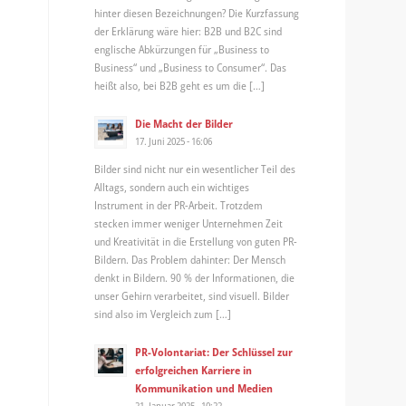
hinter diesen Bezeichnungen? Die Kurzfassung
der Erklärung wäre hier: B2B und B2C sind
englische Abkürzungen für „Business to
Business“ und „Business to Consumer“. Das
heißt also, bei B2B geht es um die […]
Die Macht der Bilder
17. Juni 2025 - 16:06
Bilder sind nicht nur ein wesentlicher Teil des
Alltags, sondern auch ein wichtiges
Instrument in der PR-Arbeit. Trotzdem
stecken immer weniger Unternehmen Zeit
und Kreativität in die Erstellung von guten PR-
Bildern. Das Problem dahinter: Der Mensch
denkt in Bildern. 90 % der Informationen, die
unser Gehirn verarbeitet, sind visuell. Bilder
sind also im Vergleich zum […]
PR-Volontariat: Der Schlüssel zur
erfolgreichen Karriere in
Kommunikation und Medien
21. Januar 2025 - 10:22