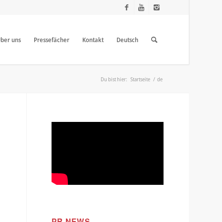
ber uns
Pressefächer
Kontakt
Deutsch
Du bist hier:
Startseite
/
de
PR NEWS