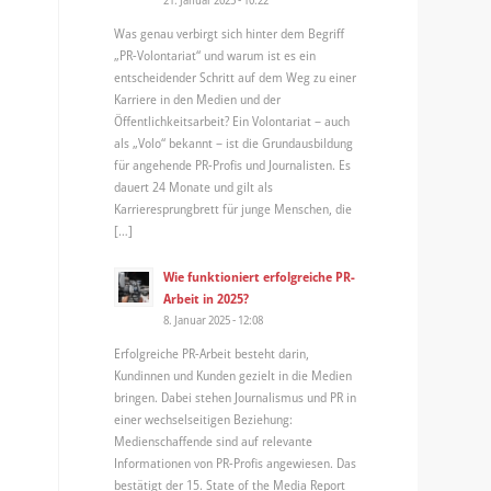
Was genau verbirgt sich hinter dem Begriff
„PR-Volontariat“ und warum ist es ein
entscheidender Schritt auf dem Weg zu einer
Karriere in den Medien und der
Öffentlichkeitsarbeit? Ein Volontariat – auch
als „Volo“ bekannt – ist die Grundausbildung
für angehende PR-Profis und Journalisten. Es
dauert 24 Monate und gilt als
Karrieresprungbrett für junge Menschen, die
[…]
Wie funktioniert erfolgreiche PR-
Arbeit in 2025?
8. Januar 2025 - 12:08
Erfolgreiche PR-Arbeit besteht darin,
Kundinnen und Kunden gezielt in die Medien
bringen. Dabei stehen Journalismus und PR in
einer wechselseitigen Beziehung:
Medienschaffende sind auf relevante
Informationen von PR-Profis angewiesen. Das
bestätigt der 15. State of the Media Report