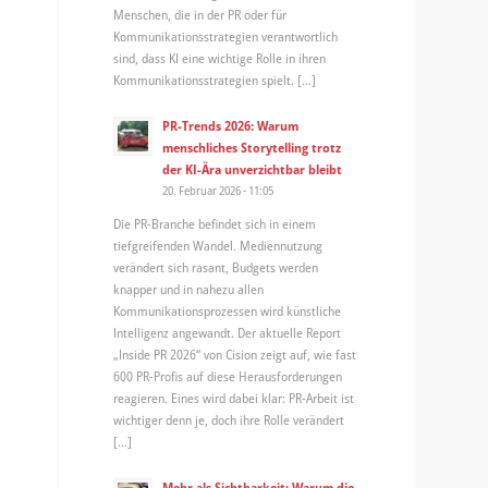
Menschen, die in der PR oder für
Kommunikationsstrategien verantwortlich
sind, dass KI eine wichtige Rolle in ihren
Kommunikationsstrategien spielt. […]
PR-Trends 2026: Warum
menschliches Storytelling trotz
der KI-Ära unverzichtbar bleibt
20. Februar 2026 - 11:05
Die PR-Branche befindet sich in einem
tiefgreifenden Wandel. Mediennutzung
verändert sich rasant, Budgets werden
knapper und in nahezu allen
Kommunikationsprozessen wird künstliche
Intelligenz angewandt. Der aktuelle Report
„Inside PR 2026“ von Cision zeigt auf, wie fast
600 PR-Profis auf diese Herausforderungen
reagieren. Eines wird dabei klar: PR-Arbeit ist
wichtiger denn je, doch ihre Rolle verändert
[…]
Mehr als Sichtbarkeit: Warum die