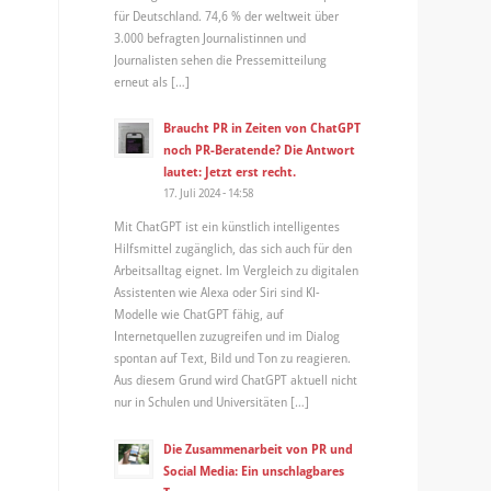
für Deutschland. 74,6 % der weltweit über
3.000 befragten Journalistinnen und
Journalisten sehen die Pressemitteilung
erneut als […]
Braucht PR in Zeiten von ChatGPT
noch PR-Beratende? Die Antwort
lautet: Jetzt erst recht.
17. Juli 2024 - 14:58
Mit ChatGPT ist ein künstlich intelligentes
Hilfsmittel zugänglich, das sich auch für den
Arbeitsalltag eignet. Im Vergleich zu digitalen
Assistenten wie Alexa oder Siri sind KI-
Modelle wie ChatGPT fähig, auf
Internetquellen zuzugreifen und im Dialog
spontan auf Text, Bild und Ton zu reagieren.
Aus diesem Grund wird ChatGPT aktuell nicht
nur in Schulen und Universitäten […]
Die Zusammenarbeit von PR und
Social Media: Ein unschlagbares