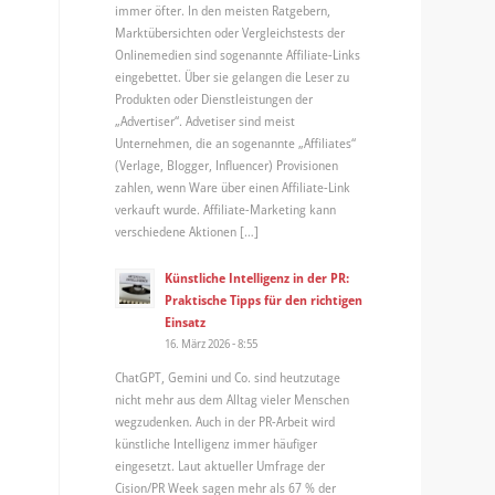
immer öfter. In den meisten Ratgebern,
Marktübersichten oder Vergleichstests der
Onlinemedien sind sogenannte Affiliate-Links
eingebettet. Über sie gelangen die Leser zu
Produkten oder Dienstleistungen der
„Advertiser“. Advetiser sind meist
Unternehmen, die an sogenannte „Affiliates“
(Verlage, Blogger, Influencer) Provisionen
zahlen, wenn Ware über einen Affiliate-Link
verkauft wurde. Affiliate-Marketing kann
verschiedene Aktionen […]
Künstliche Intelligenz in der PR:
Praktische Tipps für den richtigen
Einsatz
16. März 2026 - 8:55
ChatGPT, Gemini und Co. sind heutzutage
nicht mehr aus dem Alltag vieler Menschen
wegzudenken. Auch in der PR-Arbeit wird
künstliche Intelligenz immer häufiger
eingesetzt. Laut aktueller Umfrage der
Cision/PR Week sagen mehr als 67 % der