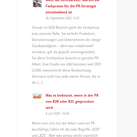
Fachpresse für die PR-Strategie
entscheidend ist
26. September 2025 - 9:23
Gerade im B2B-Bereich spielt die Fachpresse
eine zentrale Rolle. Sie verleiht Produkten,
Dienstleistungen und Unternehmen die nötige
Glaubwürdigkeit – denn was redaktionell
erscheint, gilt als geprüft und eingeordnet.
Für diese Sichtbarkeit braucht es gezielte PR-
Arbeit. Eine Studie von it&d business und CIDO
GUIDE unterstreicht diese Beobachtung.
Demnach sieht fast jede zweite Person, die in
der […]
Was es bedeutet, wenn in der PR
von B2B oder B2C gesprochen
wird
4. Juli 2025 - 10:56
Wenn man sich mit der Arbeit rund um PR
beschäftigt, fallen oft die zwei Begriffe „B2B“
und „B2C“. Aber was genau steckt eigentlich