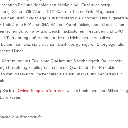
schönen Fell und dehnfähigen Muskeln bei. Zusätzlich sorgt
hrung. Sie enthält Vitamin B12, Calcium, Eisen, Zink, Magnesium,
v auf den Blutzuckerspiegel aus und stärkt die Knochen. Das zugesetzt
-3-Fettsäuren EPA und DHA. Wie bei Yarrah üblich, handelt es sich um
n chemischen Duft-, Farb- und Geschmacksstoffen, Pestiziden und GVO
 für Tiernahrung außerdem nur die am leichtesten verdaulichen
s bekommen, was sie brauchen. Dank des geringeren Energiegehalts
strierte Hunde.
 Katzenfutter mit Fokus auf Qualität und Nachhaltigkeit. Bauernhöfe
enge Beziehung zu pflegen und um die Qualität der Bio-Produkte
 sowohl Nass- und Trockenfutter als auch Snacks und Leckerlies für
cht.
kg Sack im
Online-Shop von Yarrah
sowie im Fachhandel erhältlich. 2 k
Euro kosten.
 michelle(at)konstant.de