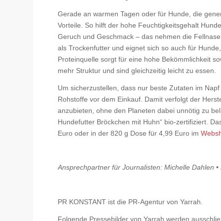
Gerade an warmen Tagen oder für Hunde, die generel
Vorteile. So hilft der hohe Feuchtigkeitsgehalt Hund
Geruch und Geschmack – das nehmen die Fellnasen
als Trockenfutter und eignet sich so auch für Hunde
Proteinquelle sorgt für eine hohe Bekömmlichkeit so
mehr Struktur und sind gleichzeitig leicht zu essen.
Um sicherzustellen, dass nur beste Zutaten im Napf
Rohstoffe vor dem Einkauf. Damit verfolgt der Herst
anzubieten, ohne den Planeten dabei unnötig zu bela
Hundefutter Bröckchen mit Huhn“ bio-zertifiziert. D
Euro oder in der 820 g Dose für 4,99 Euro im
Websh
Ansprechpartner für Journalisten: Michelle Dahlen •
PR KONSTANT ist die PR-Agentur von Yarrah.
Folgende Pressebilder von Yarrah werden ausschlie