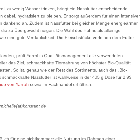
l zu wenig Wasser trinken, bringt ein Nassfutter entscheidende
en dabei, hydratisiert zu bleiben. Er sorgt außerdem für einen intensive
 dankend an. Zudem ist Nassfutter bei gleicher Menge energieärmer
, die zu Übergewicht neigen. Die Wahl des Huhns als alleinige
wie eine gute Verdaulichkeit. Die Fleischstücke verleihen dem Futter
 landen, prüft Yarrah‘s Qualitätsmanagement alle verwendeten
eller das Ziel, schmackhafte Tiernahrung von höchster Bio-Qualität
sten. So ist, genau wie der Rest des Sortiments, auch das „Bio-
as schmackhafte Nassfutter ist wahlweise in der 405 g Dose für 2,99
op von Yarrah
sowie im Fachhandel erhältlich.
 michelle(at)konstant.de
ßlich für eine nichtkommerzielle Nutzung im Rahmen einer