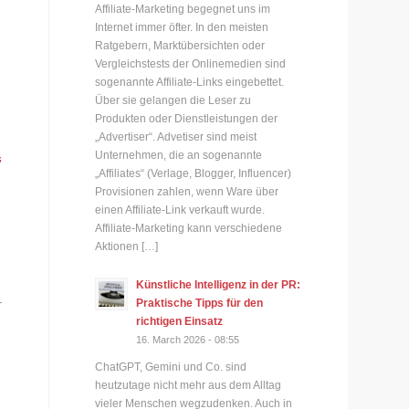
Affiliate-Marketing begegnet uns im
Internet immer öfter. In den meisten
Ratgebern, Marktübersichten oder
Vergleichstests der Onlinemedien sind
sogenannte Affiliate-Links eingebettet.
Über sie gelangen die Leser zu
Produkten oder Dienstleistungen der
„Advertiser“. Advetiser sind meist
Unternehmen, die an sogenannte
“
„Affiliates“ (Verlage, Blogger, Influencer)
Provisionen zahlen, wenn Ware über
einen Affiliate-Link verkauft wurde.
Affiliate-Marketing kann verschiedene
Aktionen […]
Künstliche Intelligenz in der PR:
.
Praktische Tipps für den
richtigen Einsatz
16. March 2026 - 08:55
ChatGPT, Gemini und Co. sind
heutzutage nicht mehr aus dem Alltag
vieler Menschen wegzudenken. Auch in