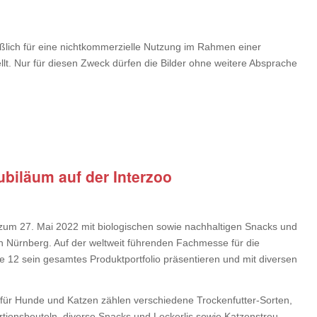
ßlich für eine nichtkommerzielle Nutzung im Rahmen einer
ellt. Nur für diesen Zweck dürfen die Bilder ohne weitere Absprache
jubiläum auf der Interzoo
is zum 27. Mai 2022 mit biologischen sowie nachhaltigen Snacks und
h Nürnberg. Auf der weltweit führenden Fachmesse für die
e 12 sein gesamtes Produktportfolio präsentieren und mit diversen
 für Hunde und Katzen zählen verschiedene Trockenfutter-Sorten,
rtionsbeuteln, diverse Snacks und Leckerlis sowie Katzenstreu –