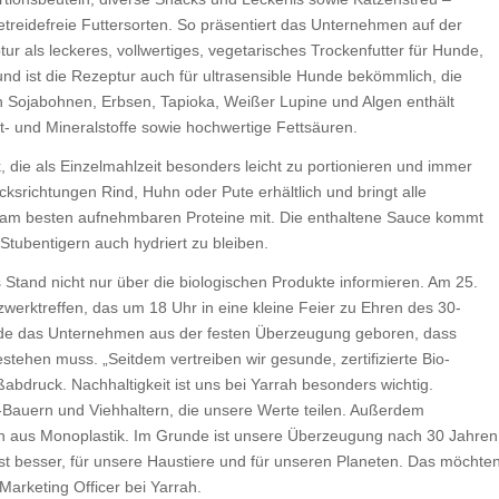
etreidefreie Futtersorten. So präsentiert das Unternehmen auf der
ur als leckeres, vollwertiges, vegetarisches Trockenfutter für Hunde,
nd ist die Rezeptur auch für ultrasensible Hunde bekömmlich, die
en Sojabohnen, Erbsen, Tapioka, Weißer Lupine und Algen enthält
st- und Mineralstoffe sowie hochwertige Fettsäuren.
, die als Einzelmahlzeit besonders leicht zu portionieren und immer
cksrichtungen Rind, Huhn oder Pute erhältlich und bringt alle
e am besten aufnehmbaren Proteine mit. Die enthaltene Sauce kommt
Stubentigern auch hydriert zu bleiben.
 Stand nicht nur über die biologischen Produkte informieren. Am 25.
werktreffen, das um 18 Uhr in eine kleine Feier zu Ehren des 30-
rde das Unternehmen aus der festen Überzeugung geboren, dass
stehen muss. „Seitdem vertreiben wir gesunde, zertifizierte Bio-
bdruck. Nachhaltigkeit ist uns bei Yarrah besonders wichtig.
Bauern und Viehhaltern, die unsere Werte teilen. Außerdem
en aus Monoplastik. Im Grunde ist unsere Überzeugung nach 30 Jahren
ist besser, für unsere Haustiere und für unseren Planeten. Das möchte
f Marketing Officer bei Yarrah.