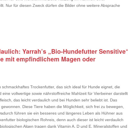
ellt. Nur für diesen Zweck dürfen die Bilder ohne weitere Absprache
aulich: Yarrah’s „Bio-Hundefutter Sensitive
nde mit empfindlichem Magen oder
n schmackhaftes Trockenfutter, das sich ideal für Hunde eignet, die
ne vollwertige sowie nährstoffreiche Mahlzeit für Vierbeiner darstellt
eisch, das leicht verdaulich und bei Hunden sehr beliebt ist. Das
 gewonnen. Diese Tiere haben die Möglichkeit, sich frei zu bewegen,
Dadurch führen sie ein besseres und längeres Leben als Hühner aus
nfutter biologischen Rohreis, denn auch dieser ist leicht verdaulich
 biologischen Algen tragen dank Vitamin A, D und E, Mineralstoffen und