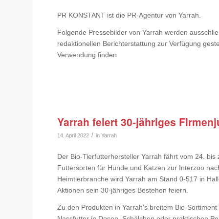
PR KONSTANT ist die PR-Agentur von Yarrah.
Folgende Pressebilder von Yarrah werden ausschlie
redaktionellen Berichterstattung zur Verfügung gest
Verwendung finden
Yarrah feiert 30-jähriges Firmen
/
14. April 2022
in
Yarrah
Der Bio-Tierfutterhersteller Yarrah fährt vom 24. b
Futtersorten für Hunde und Katzen zur Interzoo nac
Heimtierbranche wird Yarrah am Stand 0-517 in Hall
Aktionen sein 30-jähriges Bestehen feiern.
Zu den Produkten in Yarrah’s breitem Bio-Sortiment
Nassfutter in Dosen, Schälchen oder praktischen Po