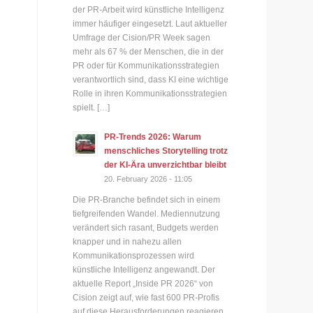
der PR-Arbeit wird künstliche Intelligenz
immer häufiger eingesetzt. Laut aktueller
Umfrage der Cision/PR Week sagen
e
mehr als 67 % der Menschen, die in der
PR oder für Kommunikationsstrategien
verantwortlich sind, dass KI eine wichtige
Rolle in ihren Kommunikationsstrategien
spielt. […]
PR-Trends 2026: Warum
menschliches Storytelling trotz
der KI-Ära unverzichtbar bleibt
20. February 2026 - 11:05
Die PR-Branche befindet sich in einem
tiefgreifenden Wandel. Mediennutzung
g
verändert sich rasant, Budgets werden
knapper und in nahezu allen
Kommunikationsprozessen wird
künstliche Intelligenz angewandt. Der
aktuelle Report „Inside PR 2026“ von
Cision zeigt auf, wie fast 600 PR-Profis
auf diese Herausforderungen reagieren.