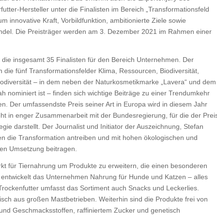
utter-Hersteller unter die Finalisten im Bereich „Transformationsfeld
um innovative Kraft, Vorbildfunktion, ambitionierte Ziele sowie
ndel. Die Preisträger werden am 3. Dezember 2021 im Rahmen einer
 die insgesamt 35 Finalisten für den Bereich Unternehmen. Der
 die fünf Transformationsfelder Klima, Ressourcen, Biodiversität,
 Biodiversität – in dem neben der Naturkosmetikmarke „Lavera“ und dem
h nominiert ist – finden sich wichtige Beiträge zu einer Trendumkehr
n. Der umfassendste Preis seiner Art in Europa wird in diesem Jahr
ht in enger Zusammenarbeit mit der Bundesregierung, für die der Prei
e darstellt. Der Journalist und Initiator der Auszeichnung, Stefan
ten die Transformation antreiben und mit hohen ökologischen und
ren Umsetzung beitragen.
kt für Tiernahrung um Produkte zu erweitern, die einen besonderen
er entwickelt das Unternehmen Nahrung für Hunde und Katzen – alles
 Trockenfutter umfasst das Sortiment auch Snacks und Leckerlies.
isch aus großen Mastbetrieben. Weiterhin sind die Produkte frei von
- und Geschmacksstoffen, raffiniertem Zucker und genetisch