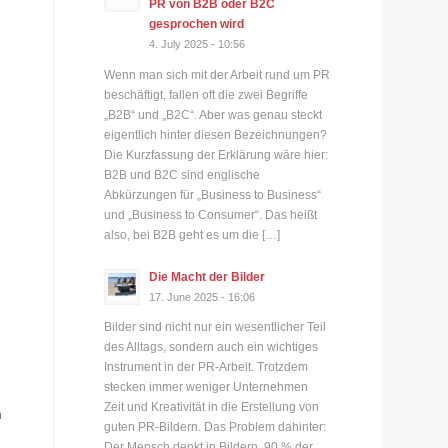
PR von B2B oder B2C
gesprochen wird
4. July 2025 - 10:56
Wenn man sich mit der Arbeit rund um PR
beschäftigt, fallen oft die zwei Begriffe
„B2B“ und „B2C“. Aber was genau steckt
eigentlich hinter diesen Bezeichnungen?
Die Kurzfassung der Erklärung wäre hier:
B2B und B2C sind englische
Abkürzungen für „Business to Business“
und „Business to Consumer“. Das heißt
also, bei B2B geht es um die […]
Die Macht der Bilder
17. June 2025 - 16:06
Bilder sind nicht nur ein wesentlicher Teil
des Alltags, sondern auch ein wichtiges
Instrument in der PR-Arbeit. Trotzdem
stecken immer weniger Unternehmen
Zeit und Kreativität in die Erstellung von
n
guten PR-Bildern. Das Problem dahinter:
Der Mensch denkt in Bildern. 90 % der