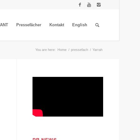
TANT
Pressefächer
Kontakt
English
You are here:
Home
/
pressefach
/
Yarrah