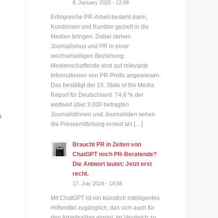
8. January 2025 - 12:08
Erfolgreiche PR-Arbeit besteht darin,
Kundinnen und Kunden gezielt in die
Medien bringen. Dabei stehen
Journalismus und PR in einer
wechselseitigen Beziehung:
Medienschaffende sind auf relevante
Informationen von PR-Profis angewiesen.
Das bestätigt der 15. State of the Media
Report für Deutschland. 74,6 % der
weltweit über 3.000 befragten
Journalistinnen und Journalisten sehen
s
die Pressemitteilung erneut als […]
Braucht PR in Zeiten von
ChatGPT noch PR-Beratende?
Die Antwort lautet: Jetzt erst
recht.
17. July 2024 - 14:58
Mit ChatGPT ist ein künstlich intelligentes
Hilfsmittel zugänglich, das sich auch für
den Arbeitsalltag eignet. Im Vergleich zu