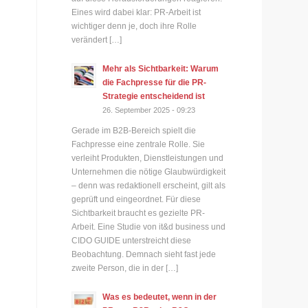
Eines wird dabei klar: PR-Arbeit ist
wichtiger denn je, doch ihre Rolle
verändert […]
Mehr als Sichtbarkeit: Warum
die Fachpresse für die PR-
Strategie entscheidend ist
26. September 2025 - 09:23
Gerade im B2B-Bereich spielt die
Fachpresse eine zentrale Rolle. Sie
verleiht Produkten, Dienstleistungen und
Unternehmen die nötige Glaubwürdigkeit
– denn was redaktionell erscheint, gilt als
geprüft und eingeordnet. Für diese
Sichtbarkeit braucht es gezielte PR-
Arbeit. Eine Studie von it&d business und
CIDO GUIDE unterstreicht diese
Beobachtung. Demnach sieht fast jede
zweite Person, die in der […]
Was es bedeutet, wenn in der