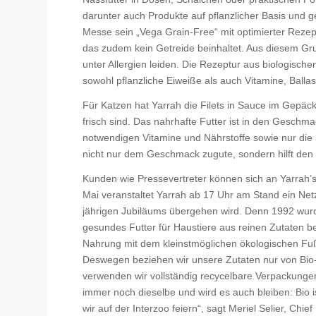
darunter auch Produkte auf pflanzlicher Basis und g
Messe sein „Vega Grain-Free“ mit optimierter Rezept
das zudem kein Getreide beinhaltet. Aus diesem Gru
unter Allergien leiden. Die Rezeptur aus biologisch
sowohl pflanzliche Eiweiße als auch Vitamine, Balla
Für Katzen hat Yarrah die Filets in Sauce im Gepäck
frisch sind. Das nahrhafte Futter ist in den Geschma
notwendigen Vitamine und Nährstoffe sowie nur di
nicht nur dem Geschmack zugute, sondern hilft den 
Kunden wie Pressevertreter können sich an Yarrah’s
Mai veranstaltet Yarrah ab 17 Uhr am Stand ein Netz
jährigen Jubiläums übergehen wird. Denn 1992 wu
gesundes Futter für Haustiere aus reinen Zutaten be
Nahrung mit dem kleinstmöglichen ökologischen Fußa
Deswegen beziehen wir unsere Zutaten nur von Bio-
verwenden wir vollständig recycelbare Verpackung
immer noch dieselbe und wird es auch bleiben: Bio 
wir auf der Interzoo feiern“, sagt Meriel Selier, Chie