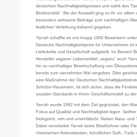
deutschen Nachhaltigkeitspreises und wählt den Tierf
Biodiversität“. Bei der Auswahl ging es ihr vor allem 
besonders wirksame Beiträge zum nachhaltigen Wa
festlichen Verleihung bekannt gegeben.
Yarrah schaffte es von knapp 1000 Bewerbern unter
Deutsche Nachhaltigkeitspreis für Unternehmen ist in
Lieferkette und Gesellschaft aufgeteilt. Im Bereich
Hersteller veganer Lebensmittel „veganz“ auch Yarra
hin zu nachhaltiger Bewirtschaftung von Ökosysteme
bereits zum vierzehnten Mal vergeben. Dies geschie
eine Maßnahme der Deutschen Nachhaltigkeitsstrategi
Schulze-Hausmann, ist sich sicher, dass die Finalis
sozialen Standards in ihrem Geschäftsmodell zu de
Yarrah wurde 1992 mit dem Ziel gegründet, den Mar
Fokus auf Qualität und Nachhaltigkeit legen. Seith
biologisch, rein und unverfälscht. Neben Nass- und
Dabei verarbeitet Yarrah keine Masthühner oder Fle
chemischen Antioxidantien, künstlichen Duft-, Farb