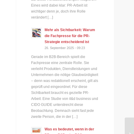
Eines wird dabei klar: PR-Arbeit ist
wichtiger denn je, doch ihre Rolle
verändert […]
Mehr als Sichtbarkeit: Warum
die Fachpresse für die PR-
Strategie entscheidend ist
26. September 2025 - 09:23
Gerade im B2B-Bereich spielt die
Fachpresse eine zentrale Rolle. Sie
verleiht Produkten, Dienstleistungen und
Unternehmen die nötige Glaubwürdigkeit
– denn was redaktionell erscheint, gilt als
geprüft und eingeordnet. Für diese
Sichtbarkeit braucht es gezielte PR-
Arbeit. Eine Studie von it&d business und
CIDO GUIDE unterstreicht diese
Beobachtung. Demnach sieht fast jede
zweite Person, die in der […]
Was es bedeutet, wenn in der
Fr