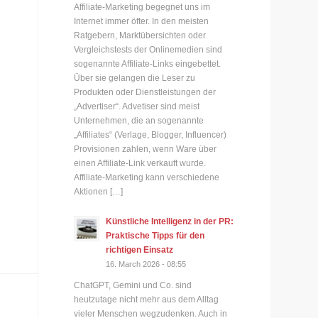
Affiliate-Marketing begegnet uns im
Internet immer öfter. In den meisten
Ratgebern, Marktübersichten oder
Vergleichstests der Onlinemedien sind
sogenannte Affiliate-Links eingebettet.
Über sie gelangen die Leser zu
Produkten oder Dienstleistungen der
„Advertiser“. Advetiser sind meist
Unternehmen, die an sogenannte
„Affiliates“ (Verlage, Blogger, Influencer)
Provisionen zahlen, wenn Ware über
einen Affiliate-Link verkauft wurde.
Affiliate-Marketing kann verschiedene
Aktionen […]
Künstliche Intelligenz in der PR:
Praktische Tipps für den
richtigen Einsatz
16. March 2026 - 08:55
ChatGPT, Gemini und Co. sind
heutzutage nicht mehr aus dem Alltag
vieler Menschen wegzudenken. Auch in