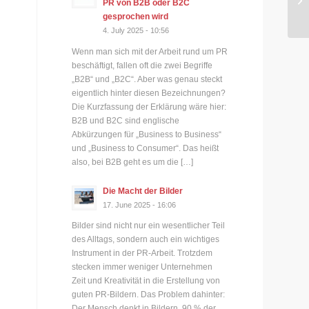
PR von B2B oder B2C
Dü
gesprochen wird
4. July 2025 - 10:56
Wenn man sich mit der Arbeit rund um PR
beschäftigt, fallen oft die zwei Begriffe
„B2B“ und „B2C“. Aber was genau steckt
eigentlich hinter diesen Bezeichnungen?
Die Kurzfassung der Erklärung wäre hier:
B2B und B2C sind englische
Abkürzungen für „Business to Business“
und „Business to Consumer“. Das heißt
also, bei B2B geht es um die […]
Die Macht der Bilder
17. June 2025 - 16:06
Bilder sind nicht nur ein wesentlicher Teil
des Alltags, sondern auch ein wichtiges
Instrument in der PR-Arbeit. Trotzdem
stecken immer weniger Unternehmen
Zeit und Kreativität in die Erstellung von
guten PR-Bildern. Das Problem dahinter:
Der Mensch denkt in Bildern. 90 % der