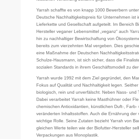
Yarrah schaffte es von knapp 1000 Bewerbern unter
Deutsche Nachhaltigkeitspreis für Unternehmen ist in
Lieferkette und Gesellschaft aufgeteilt. Im Bereich
Hersteller veganer Lebensmittel „veganz“ auch Yarra
hin zu nachhaltiger Bewirtschaftung von Ökosysteme
bereits zum vierzehnten Mal vergeben. Dies geschie
eine Maßnahme der Deutschen Nachhaltigkeitsstrategi
Schulze-Hausmann, ist sich sicher, dass die Finalis
sozialen Standards in ihrem Geschäftsmodell zu de
Yarrah wurde 1992 mit dem Ziel gegründet, den Mar
Fokus auf Qualität und Nachhaltigkeit legen. Seith
biologisch, rein und unverfälscht. Neben Nass- und
Dabei verarbeitet Yarrah keine Masthühner oder Fle
chemischen Antioxidantien, künstlichen Duft-, Farb
veränderten Inhaltsstoffen. Auch die Ernährung der v
wichtige Rolle. Seine Zutaten bezieht Yarrah von Bau
gleichen Werte teilen wie der Biofutter-Hersteller sel
Verpackungen aus Monoplastik.