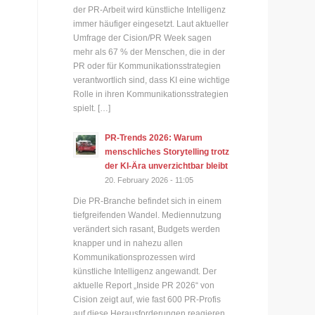
der PR-Arbeit wird künstliche Intelligenz
immer häufiger eingesetzt. Laut aktueller
Umfrage der Cision/PR Week sagen
mehr als 67 % der Menschen, die in der
PR oder für Kommunikationsstrategien
verantwortlich sind, dass KI eine wichtige
Rolle in ihren Kommunikationsstrategien
spielt. […]
PR-Trends 2026: Warum
menschliches Storytelling trotz
der KI-Ära unverzichtbar bleibt
20. February 2026 - 11:05
Die PR-Branche befindet sich in einem
tiefgreifenden Wandel. Mediennutzung
verändert sich rasant, Budgets werden
knapper und in nahezu allen
Kommunikationsprozessen wird
künstliche Intelligenz angewandt. Der
aktuelle Report „Inside PR 2026“ von
Cision zeigt auf, wie fast 600 PR-Profis
auf diese Herausforderungen reagieren.