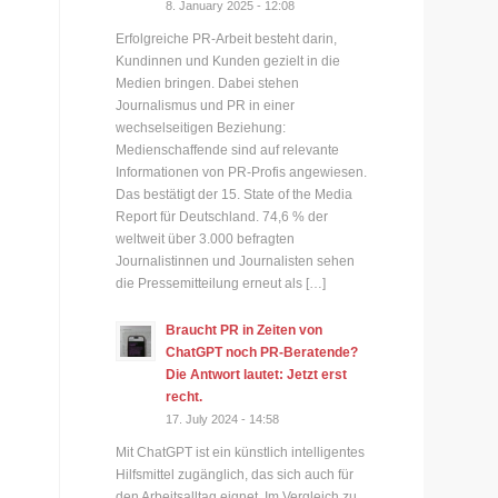
8. January 2025 - 12:08
Erfolgreiche PR-Arbeit besteht darin,
Kundinnen und Kunden gezielt in die
Medien bringen. Dabei stehen
Journalismus und PR in einer
wechselseitigen Beziehung:
Medienschaffende sind auf relevante
Informationen von PR-Profis angewiesen.
Das bestätigt der 15. State of the Media
Report für Deutschland. 74,6 % der
weltweit über 3.000 befragten
Journalistinnen und Journalisten sehen
die Pressemitteilung erneut als […]
Braucht PR in Zeiten von
ChatGPT noch PR-Beratende?
Die Antwort lautet: Jetzt erst
recht.
17. July 2024 - 14:58
Mit ChatGPT ist ein künstlich intelligentes
Hilfsmittel zugänglich, das sich auch für
den Arbeitsalltag eignet. Im Vergleich zu