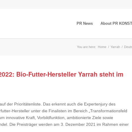
PR News
About PR KONS
You are here:
Home
/
Yarrah
/
Deuts
022: Bio-Futter-Hersteller Yarrah steht im
auf der Prioritätenliste. Das erkennt auch die Expertenjury des
utter-Hersteller unter die Finalisten im Bereich „Transformationsfeld
um innovative Kraft, Vorbildfunktion, ambitionierte Ziele sowie
ndel. Die Preisträger werden am 3. Dezember 2021 im Rahmen einer