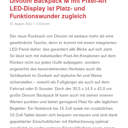
Divoom Backpack M mit Pixel-Art
LED-Display ist Platz- und
Funktionswunder zugleich
/
31. August 2021
in
Divoom
Der neue Rucksack von Divoom ist weitaus mehr als eine
gewöhnliche Tasche, denn er kommt mit einem integrierten
LED-Panel daher, das garantiert alle Blicke auf sich zieht.
So lässt sich mit individuellen Pixel-Art-Kreationen auf dem
Rücken nicht nur jedes Outfit aufpeppen, sondern
angesichts des bevorstehenden Herbstes auch die
Sichtbarkeit im Dunkeln auf stylische Art und Weise
sicherstellen – sowohl als Fußgänger als auch auf dem
Fahrrad oder E-Scooter. Doch der 30,5 x 14,5 x 42,0 cm
große Divoom Backpack M kann auch mit seinen inneren
Werten punkten und bietet genügend Platz für alle täglichen
Begleiter. Ein Notebook bis 15 Zoll sowie ein zusätzliches
10-Zoll-Tablet lassen sich bequem verstauen und sind dank
gepolsterter Einschubfächer mit Klettsicherung optimal
geschützt. In sechs weiteren Einsteckfächern sowie einem