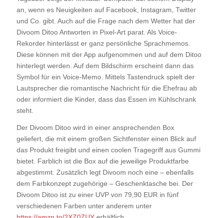
an, wenn es Neuigkeiten auf Facebook, Instagram, Twitter
und Co. gibt. Auch auf die Frage nach dem Wetter hat der
Divoom Ditoo Antworten in Pixel-Art parat. Als Voice-
Rekorder hinterlässt er ganz persönliche Sprachmemos.
Diese können mit der App aufgenommen und auf dem Ditoo
hinterlegt werden. Auf dem Bildschirm erscheint dann das
Symbol für ein Voice-Memo. Mittels Tastendruck spielt der
Lautsprecher die romantische Nachricht für die Ehefrau ab
oder informiert die Kinder, dass das Essen im Kühlschrank
steht.
Der Divoom Ditoo wird in einer ansprechenden Box
geliefert, die mit einem großen Sichtfenster einen Blick auf
das Produkt freigibt und einen coolen Tragegriff aus Gummi
bietet. Farblich ist die Box auf die jeweilige Produktfarbe
abgestimmt. Zusätzlich legt Divoom noch eine – ebenfalls
dem Farbkonzept zugehörige – Geschenktasche bei. Der
Divoom Ditoo ist zu einer UVP von 79,90 EUR in fünf
verschiedenen Farben unter anderem unter
https://amzn.to/2XZ0ZUY
erhältlich.