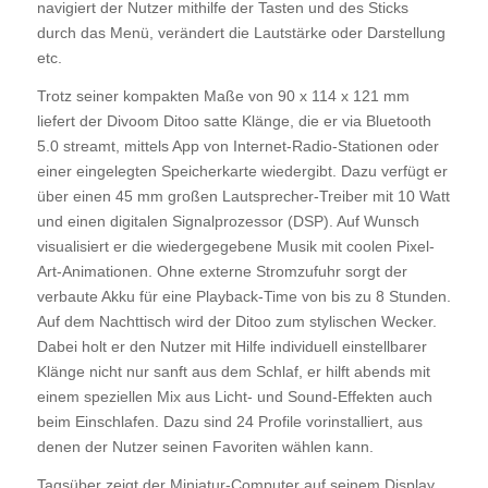
navigiert der Nutzer mithilfe der Tasten und des Sticks
durch das Menü, verändert die Lautstärke oder Darstellung
etc.
Trotz seiner kompakten Maße von 90 x 114 x 121 mm
liefert der Divoom Ditoo satte Klänge, die er via Bluetooth
5.0 streamt, mittels App von Internet-Radio-Stationen oder
einer eingelegten Speicherkarte wiedergibt. Dazu verfügt er
über einen 45 mm großen Lautsprecher-Treiber mit 10 Watt
und einen digitalen Signalprozessor (DSP). Auf Wunsch
visualisiert er die wiedergegebene Musik mit coolen Pixel-
Art-Animationen. Ohne externe Stromzufuhr sorgt der
verbaute Akku für eine Playback-Time von bis zu 8 Stunden.
Auf dem Nachttisch wird der Ditoo zum stylischen Wecker.
Dabei holt er den Nutzer mit Hilfe individuell einstellbarer
Klänge nicht nur sanft aus dem Schlaf, er hilft abends mit
einem speziellen Mix aus Licht- und Sound-Effekten auch
beim Einschlafen. Dazu sind 24 Profile vorinstalliert, aus
denen der Nutzer seinen Favoriten wählen kann.
Tagsüber zeigt der Miniatur-Computer auf seinem Display