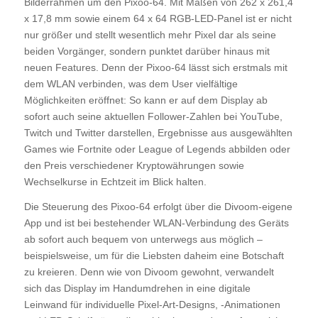
Bilderrahmen um den Pixoo-64. Mit Maßen von 262 x 261,4
x 17,8 mm sowie einem 64 x 64 RGB-LED-Panel ist er nicht
nur größer und stellt wesentlich mehr Pixel dar als seine
beiden Vorgänger, sondern punktet darüber hinaus mit
neuen Features. Denn der Pixoo-64 lässt sich erstmals mit
dem WLAN verbinden, was dem User vielfältige
Möglichkeiten eröffnet: So kann er auf dem Display ab
sofort auch seine aktuellen Follower-Zahlen bei YouTube,
Twitch und Twitter darstellen, Ergebnisse aus ausgewählten
Games wie Fortnite oder League of Legends abbilden oder
den Preis verschiedener Kryptowährungen sowie
Wechselkurse in Echtzeit im Blick halten.
Die Steuerung des Pixoo-64 erfolgt über die Divoom-eigene
App und ist bei bestehender WLAN-Verbindung des Geräts
ab sofort auch bequem von unterwegs aus möglich –
beispielsweise, um für die Liebsten daheim eine Botschaft
zu kreieren. Denn wie von Divoom gewohnt, verwandelt
sich das Display im Handumdrehen in eine digitale
Leinwand für individuelle Pixel-Art-Designs, -Animationen