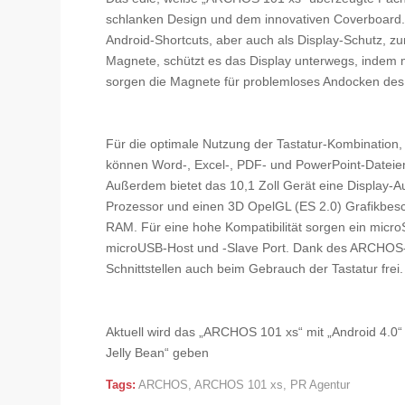
schlanken Design und dem innovativen Coverboard. D
Android-Shortcuts, aber auch als Display-Schutz, z
Magnete, schützt es das Display unterwegs, indem ma
sorgen die Magnete für problemloses Andocken des 
Für die optimale Nutzung der Tastatur-Kombination, is
können Word-, Excel-, PDF- und PowerPoint-Dateien 
Außerdem bietet das 10,1 Zoll Gerät eine Display-A
Prozessor und einen 3D OpelGL (ES 2.0) Grafikbesc
RAM. Für eine hohe Kompatibilität sorgen ein micr
microUSB-Host und -Slave Port. Dank des ARCHOS-
Schnittstellen auch beim Gebrauch der Tastatur frei
Aktuell wird das „ARCHOS 101 xs“ mit „Android 4.0“ 
Jelly Bean“ geben
Tags:
ARCHOS
,
ARCHOS 101 xs
,
PR Agentur