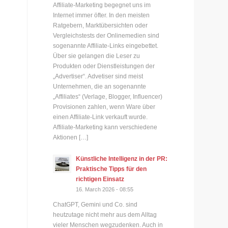
Affiliate-Marketing begegnet uns im
Internet immer öfter. In den meisten
Ratgebern, Marktübersichten oder
Vergleichstests der Onlinemedien sind
sogenannte Affiliate-Links eingebettet.
Über sie gelangen die Leser zu
Produkten oder Dienstleistungen der
„Advertiser“. Advetiser sind meist
Unternehmen, die an sogenannte
„Affiliates“ (Verlage, Blogger, Influencer)
Provisionen zahlen, wenn Ware über
einen Affiliate-Link verkauft wurde.
Affiliate-Marketing kann verschiedene
Aktionen […]
Künstliche Intelligenz in der PR:
Praktische Tipps für den
richtigen Einsatz
16. March 2026 - 08:55
ChatGPT, Gemini und Co. sind
heutzutage nicht mehr aus dem Alltag
vieler Menschen wegzudenken. Auch in