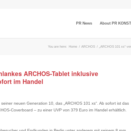
PR News
About PR KONS
You are here:
Home
/
ARCHOS
/
„ARCHOS 101 xs“ verf
hlankes ARCHOS-Tablet inklusive
fort im Handel
 seiner neuen Generation 10, das „ARCHOS 101 xs“. Ab sofort ist das
RCHOS-Coverboard – zu einer UVP von 379 Euro im Handel erhältlich.
besucher und Endkunden in Berlin unter anderem mit seinem 8 mm