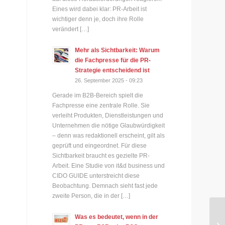
Eines wird dabei klar: PR-Arbeit ist
wichtiger denn je, doch ihre Rolle
verändert […]
Mehr als Sichtbarkeit: Warum
die Fachpresse für die PR-
Strategie entscheidend ist
26. September 2025 - 09:23
Gerade im B2B-Bereich spielt die
Fachpresse eine zentrale Rolle. Sie
verleiht Produkten, Dienstleistungen und
Unternehmen die nötige Glaubwürdigkeit
– denn was redaktionell erscheint, gilt als
geprüft und eingeordnet. Für diese
Sichtbarkeit braucht es gezielte PR-
Arbeit. Eine Studie von it&d business und
CIDO GUIDE unterstreicht diese
Beobachtung. Demnach sieht fast jede
zweite Person, die in der […]
Was es bedeutet, wenn in der