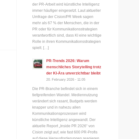
der PR-Arbeit wird künstliche Intelligenz
immer häufiger eingesetzt. Laut aktueller
Umfrage der Cision/PR Week sagen
mehr als 67 % der Menschen, die in der
PR oder für Kommunikationsstrategien
verantwortlich sind, dass KI eine wichtige
Rolle in ihren Kommunikationsstrategien
spielt. […]
PR-Trends 2026: Warum
menschliches Storytelling trotz
der KI-Ära unverzichtbar bleibt
20. February 2026 - 11:05
Die PR-Branche befindet sich in einem
tiefgreifenden Wandel. Mediennutzung
verändert sich rasant, Budgets werden
knapper und in nahezu allen
Kommunikationsprozessen wird
künstliche Intelligenz angewandt. Der
aktuelle Report „Inside PR 2026“ von
Cision zeigt auf, wie fast 600 PR-Profis
auf diese Herausforderungen reagieren.