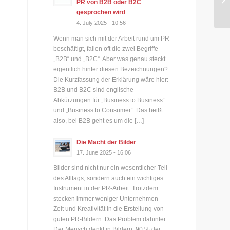
PR von B2B oder B2C
gesprochen wird
4. July 2025 - 10:56
Wenn man sich mit der Arbeit rund um PR
beschäftigt, fallen oft die zwei Begriffe
„B2B“ und „B2C“. Aber was genau steckt
eigentlich hinter diesen Bezeichnungen?
Die Kurzfassung der Erklärung wäre hier:
B2B und B2C sind englische
Abkürzungen für „Business to Business“
und „Business to Consumer“. Das heißt
also, bei B2B geht es um die […]
Die Macht der Bilder
17. June 2025 - 16:06
Bilder sind nicht nur ein wesentlicher Teil
des Alltags, sondern auch ein wichtiges
Instrument in der PR-Arbeit. Trotzdem
stecken immer weniger Unternehmen
Zeit und Kreativität in die Erstellung von
guten PR-Bildern. Das Problem dahinter:
Der Mensch denkt in Bildern. 90 % der