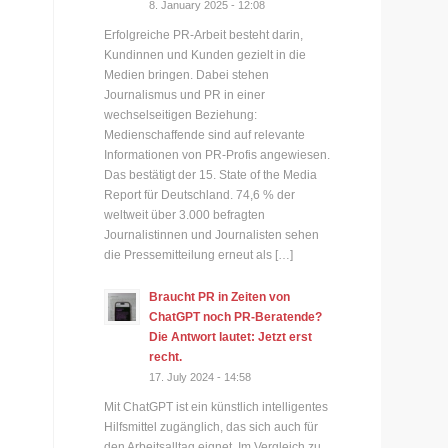
8. January 2025 - 12:08
Erfolgreiche PR-Arbeit besteht darin,
Kundinnen und Kunden gezielt in die
Medien bringen. Dabei stehen
Journalismus und PR in einer
wechselseitigen Beziehung:
Medienschaffende sind auf relevante
Informationen von PR-Profis angewiesen.
Das bestätigt der 15. State of the Media
Report für Deutschland. 74,6 % der
weltweit über 3.000 befragten
Journalistinnen und Journalisten sehen
die Pressemitteilung erneut als […]
Braucht PR in Zeiten von
ChatGPT noch PR-Beratende?
Die Antwort lautet: Jetzt erst
recht.
17. July 2024 - 14:58
Mit ChatGPT ist ein künstlich intelligentes
Hilfsmittel zugänglich, das sich auch für
den Arbeitsalltag eignet. Im Vergleich zu