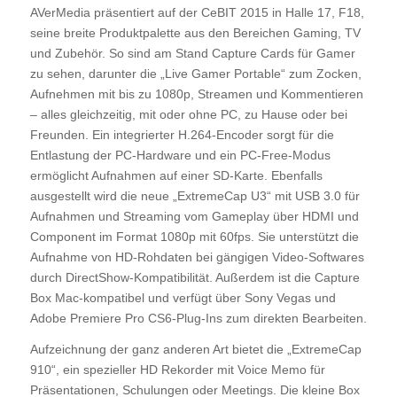
AVerMedia präsentiert auf der CeBIT 2015 in Halle 17, F18,
seine breite Produktpalette aus den Bereichen Gaming, TV
und Zubehör. So sind am Stand Capture Cards für Gamer
zu sehen, darunter die „Live Gamer Portable“ zum Zocken,
Aufnehmen mit bis zu 1080p, Streamen und Kommentieren
– alles gleichzeitig, mit oder ohne PC, zu Hause oder bei
Freunden. Ein integrierter H.264-Encoder sorgt für die
Entlastung der PC-Hardware und ein PC-Free-Modus
ermöglicht Aufnahmen auf einer SD-Karte. Ebenfalls
ausgestellt wird die neue „ExtremeCap U3“ mit USB 3.0 für
Aufnahmen und Streaming vom Gameplay über HDMI und
Component im Format 1080p mit 60fps. Sie unterstützt die
Aufnahme von HD-Rohdaten bei gängigen Video-Softwares
durch DirectShow-Kompatibilität. Außerdem ist die Capture
Box Mac-kompatibel und verfügt über Sony Vegas und
Adobe Premiere Pro CS6-Plug-Ins zum direkten Bearbeiten.
Aufzeichnung der ganz anderen Art bietet die „ExtremeCap
910“, ein spezieller HD Rekorder mit Voice Memo für
Präsentationen, Schulungen oder Meetings. Die kleine Box