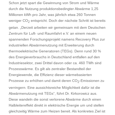
Schon jetzt spart die Gewinnung von Strom und Wärme
durch die Nutzung produktionsbedingter Abwärme 1,25
Millionen kWh pro Jahr, was jährlich etwa 260 Tonnen
weniger CO
entspricht. Doch der nächste Schritt ist bereits
2
getan. „Derzeit arbeiten wir gemeinsam mit dem Deutschen
Zentrum für Luft- und Raumfahrt e.V. an einem neuen
spannenden Forschungsprojekt namens Recovery Plus zur
industriellen Abwärmenutzung mit Erweiterung durch
thermoelektrische Generatoren (TEGs). Denn rund 30 %
des Energieverbrauchs in Deutschland entfallen auf den
Industriesektor, zwei Drittel davon oder ca. 460 TWh sind
Prozesswärme. Es gilt als zentraler Bestandteil der
Energiewende, die Effizienz dieser wärmebasierten
Prozesse zu erhöhen und damit deren CO
-Emissionen zu
2
verringern. Eine aussichtsreiche Möglichkeit dafür ist die
Abwärmenutzung mit TEGs“, führt Dr. Kirkorowicz aus.
Diese wandeln die sonst verlorene Abwärme durch einen
Halbleitereffekt direkt in elektrische Energie um und stellen
gleichzeitig Wärme zum Heizen bereit. Als konkretes Ziel ist