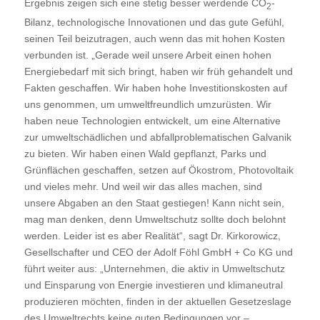
Ergebnis zeigen sich eine stetig besser werdende CO
-
2
Bilanz, technologische Innovationen und das gute Gefühl,
seinen Teil beizutragen, auch wenn das mit hohen Kosten
verbunden ist. „Gerade weil unsere Arbeit einen hohen
Energiebedarf mit sich bringt, haben wir früh gehandelt und
Fakten geschaffen. Wir haben hohe Investitionskosten auf
uns genommen, um umweltfreundlich umzurüsten. Wir
haben neue Technologien entwickelt, um eine Alternative
zur umweltschädlichen und abfallproblematischen Galvanik
zu bieten. Wir haben einen Wald gepflanzt, Parks und
Grünflächen geschaffen, setzen auf Ökostrom, Photovoltaik
und vieles mehr. Und weil wir das alles machen, sind
unsere Abgaben an den Staat gestiegen! Kann nicht sein,
mag man denken, denn Umweltschutz sollte doch belohnt
werden. Leider ist es aber Realität“, sagt Dr. Kirkorowicz,
Gesellschafter und CEO der Adolf Föhl GmbH + Co KG und
führt weiter aus: „Unternehmen, die aktiv in Umweltschutz
und Einsparung von Energie investieren und klimaneutral
produzieren möchten, finden in der aktuellen Gesetzeslage
des Umweltrechts keine guten Bedingungen vor –