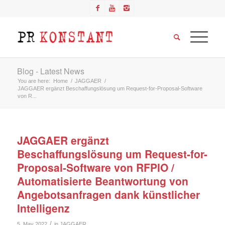
Blog - Latest News
You are here:
Home
/
JAGGAER
/
JAGGAER ergänzt Beschaffungslösung um Request-for-Proposal-Software
von R...
JAGGAER ergänzt
Beschaffungslösung um Request-for-
Proposal-Software von RFPIO /
Automatisierte Beantwortung von
Angebotsanfragen dank künstlicher
Intelligenz
/
5. May 2022
in
JAGGAER