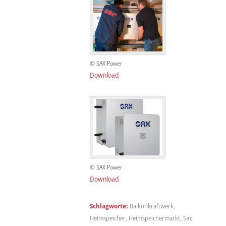
© SAX Power
Download
© SAX Power
Download
Schlagworte:
Balkonkraftwerk
,
Heimspeicher
,
Heimspeichermarkt
,
Sax