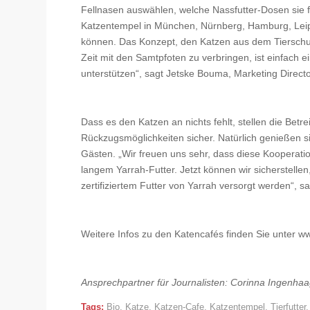
Fellnasen auswählen, welche Nassfutter-Dosen sie f
Katzentempel in München, Nürnberg, Hamburg, Leip
können. Das Konzept, den Katzen aus dem Tierschu
Zeit mit den Samtpfoten zu verbringen, ist einfach ei
unterstützen“, sagt Jetske Bouma, Marketing Direct
Dass es den Katzen an nichts fehlt, stellen die Bet
Rückzugsmöglichkeiten sicher. Natürlich genießen si
Gästen. „Wir freuen uns sehr, dass diese Koopera
langem Yarrah-Futter. Jetzt können wir sicherstelle
zertifiziertem Futter von Yarrah versorgt werden“, s
Weitere Infos zu den Katencafés finden Sie unter w
Ansprechpartner für Journalisten: Corinna Ingenhaa
Tags:
Bio
,
Katze
,
Katzen-Cafe
,
Katzentempel
,
Tierfutter