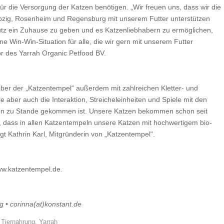
ür die Versorgung der Katzen benötigen. „Wir freuen uns, dass wir die
zig, Rosenheim und Regensburg mit unserem Futter unterstützen
tz ein Zuhause zu geben und es Katzenliebhabern zu ermöglichen,
ne Win-Win-Situation für alle, die wir gern mit unserem Futter
or des Yarrah Organic Petfood BV.
reiber der „Katzentempel“ außerdem mit zahlreichen Kletter- und
e aber auch die Interaktion, Streicheleinheiten und Spiele mit den
tion zu Stande gekommen ist. Unsere Katzen bekommen schon seit
n, dass in allen Katzentempeln unsere Katzen mit hochwertigem bio-
agt Kathrin Karl, Mitgründerin von „Katzentempel“.
ww.katzentempel.de.
g • corinna(at)konstant.de
,
Tiernahrung
,
Yarrah