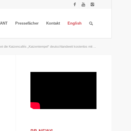
TANT
Pressefächer
Kontakt
English
tet die Katzencafés „Katzentempel“ deutschlandweit kostenlos mit ...
s