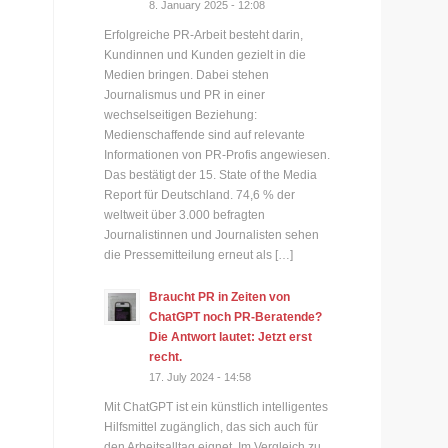
8. January 2025 - 12:08
Erfolgreiche PR-Arbeit besteht darin,
Kundinnen und Kunden gezielt in die
Medien bringen. Dabei stehen
Journalismus und PR in einer
wechselseitigen Beziehung:
Medienschaffende sind auf relevante
Informationen von PR-Profis angewiesen.
Das bestätigt der 15. State of the Media
Report für Deutschland. 74,6 % der
weltweit über 3.000 befragten
Journalistinnen und Journalisten sehen
die Pressemitteilung erneut als […]
Braucht PR in Zeiten von
ChatGPT noch PR-Beratende?
Die Antwort lautet: Jetzt erst
recht.
17. July 2024 - 14:58
Mit ChatGPT ist ein künstlich intelligentes
Hilfsmittel zugänglich, das sich auch für
den Arbeitsalltag eignet. Im Vergleich zu