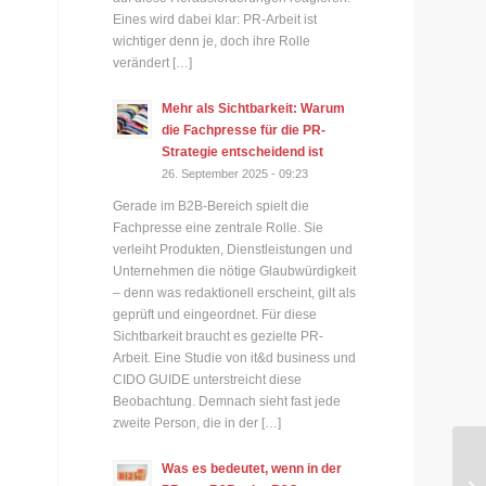
Eines wird dabei klar: PR-Arbeit ist
wichtiger denn je, doch ihre Rolle
verändert […]
Mehr als Sichtbarkeit: Warum
die Fachpresse für die PR-
Strategie entscheidend ist
26. September 2025 - 09:23
Gerade im B2B-Bereich spielt die
Fachpresse eine zentrale Rolle. Sie
verleiht Produkten, Dienstleistungen und
Unternehmen die nötige Glaubwürdigkeit
– denn was redaktionell erscheint, gilt als
geprüft und eingeordnet. Für diese
Sichtbarkeit braucht es gezielte PR-
Arbeit. Eine Studie von it&d business und
CIDO GUIDE unterstreicht diese
Beobachtung. Demnach sieht fast jede
zweite Person, die in der […]
GO
Was es bedeutet, wenn in der
„R