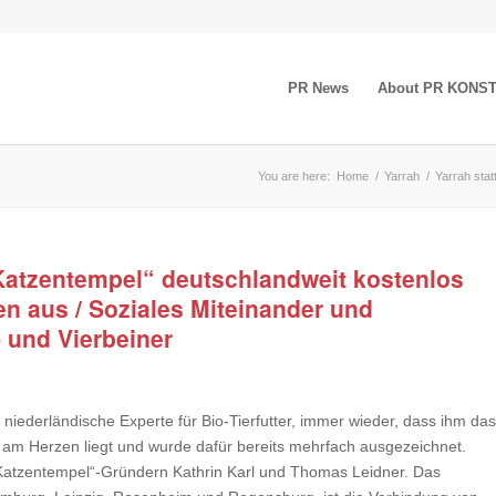
PR News
About PR KONS
You are here:
Home
/
Yarrah
/
Yarrah stat
„Katzentempel“ deutschlandweit kostenlos
ten aus / Soziales Miteinander und
 und Vierbeiner
niederländische Experte für Bio-Tierfutter, immer wieder, dass ihm da
am Herzen liegt und wurde dafür bereits mehrfach ausgezeichnet.
„Katzentempel“-Gründern Kathrin Karl und Thomas Leidner. Das