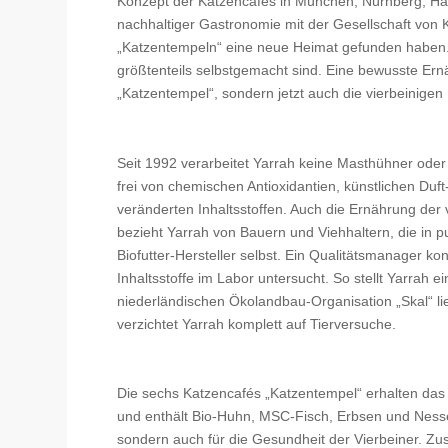
Konzept der Katzencafés in München, Nürnberg, Ha
nachhaltiger Gastronomie mit der Gesellschaft von 
„Katzentempeln“ eine neue Heimat gefunden haben.
größtenteils selbstgemacht sind. Eine bewusste Ern
„Katzentempel“, sondern jetzt auch die vierbeinige
Seit 1992 verarbeitet Yarrah keine Masthühner oder
frei von chemischen Antioxidantien, künstlichen Duf
veränderten Inhaltsstoffen. Auch die Ernährung der v
bezieht Yarrah von Bauern und Viehhaltern, die in pu
Biofutter-Hersteller selbst. Ein Qualitätsmanager kon
Inhaltsstoffe im Labor untersucht. So stellt Yarrah e
niederländischen Ökolandbau-Organisation „Skal“ lie
verzichtet Yarrah komplett auf Tierversuche.
Die sechs Katzencafés „Katzentempel“ erhalten das B
und enthält Bio-Huhn, MSC-Fisch, Erbsen und Nesse
sondern auch für die Gesundheit der Vierbeiner. Zus