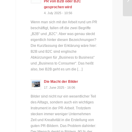
PR von B2B oder B2C
be
gesprochen wird
4. July 2025 - 10:56
Wenn man sich mit der Arbeit rund um PR
beschäftigt, fallen oft die zwei Begriffe
„B2B“ und „B2C“. Aber was genau steckt
eigentlich hinter diesen Bezeichnungen?
Die Kurzfassung der Erklärung wäre hier:
B2B und B2C sind englische
Abkürzungen für „Business to Business“
und „Business to Consumer“. Das heißt
also, bei B2B geht es um die […]
Die Macht der Bilder
17. June 2025 - 16:06
Bilder sind nicht nur ein wesentlicher Teil
des Alltags, sondern auch ein wichtiges
Instrument in der PR-Arbeit. Trotzdem
stecken immer weniger Unternehmen
Zeit und Kreativität in die Erstellung von
guten PR-Bildern. Das Problem dahinter:
Der Mensch denkt in Bildern. 90 % der