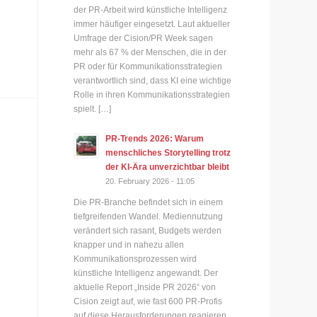
der PR-Arbeit wird künstliche Intelligenz
immer häufiger eingesetzt. Laut aktueller
Umfrage der Cision/PR Week sagen
mehr als 67 % der Menschen, die in der
PR oder für Kommunikationsstrategien
verantwortlich sind, dass KI eine wichtige
Rolle in ihren Kommunikationsstrategien
spielt. […]
PR-Trends 2026: Warum
menschliches Storytelling trotz
der KI-Ära unverzichtbar bleibt
20. February 2026 - 11:05
Die PR-Branche befindet sich in einem
tiefgreifenden Wandel. Mediennutzung
verändert sich rasant, Budgets werden
knapper und in nahezu allen
Kommunikationsprozessen wird
künstliche Intelligenz angewandt. Der
aktuelle Report „Inside PR 2026“ von
Cision zeigt auf, wie fast 600 PR-Profis
auf diese Herausforderungen reagieren.