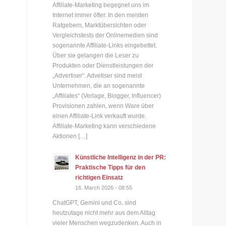
Affiliate-Marketing begegnet uns im
Internet immer öfter. In den meisten
Ratgebern, Marktübersichten oder
Vergleichstests der Onlinemedien sind
sogenannte Affiliate-Links eingebettet.
Über sie gelangen die Leser zu
Produkten oder Dienstleistungen der
„Advertiser“. Advetiser sind meist
Unternehmen, die an sogenannte
„Affiliates“ (Verlage, Blogger, Influencer)
Provisionen zahlen, wenn Ware über
einen Affiliate-Link verkauft wurde.
Affiliate-Marketing kann verschiedene
Aktionen […]
Künstliche Intelligenz in der PR:
Praktische Tipps für den
richtigen Einsatz
16. March 2026 - 08:55
ChatGPT, Gemini und Co. sind
heutzutage nicht mehr aus dem Alltag
vieler Menschen wegzudenken. Auch in