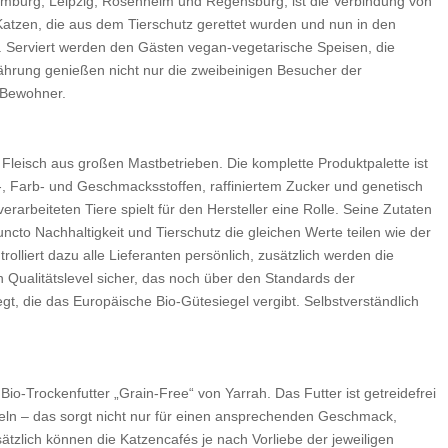
mburg, Leipzig, Rosenheim und Regensburg, ist die Verbindung von
Katzen, die aus dem Tierschutz gerettet wurden und nun in den
 Serviert werden den Gästen vegan-vegetarische Speisen, die
ährung genießen nicht nur die zweibeinigen Besucher der
n Bewohner.
 Fleisch aus großen Mastbetrieben. Die komplette Produktpalette ist
t-, Farb- und Geschmacksstoffen, raffiniertem Zucker und genetisch
erarbeiteten Tiere spielt für den Hersteller eine Rolle. Seine Zutaten
ncto Nachhaltigkeit und Tierschutz die gleichen Werte teilen wie der
trolliert dazu alle Lieferanten persönlich, zusätzlich werden die
in Qualitätslevel sicher, das noch über den Standards der
gt, die das Europäische Bio-Gütesiegel vergibt. Selbstverständlich
io-Trockenfutter „Grain-Free“ von Yarrah. Das Futter ist getreidefrei
ln – das sorgt nicht nur für einen ansprechenden Geschmack,
ätzlich können die Katzencafés je nach Vorliebe der jeweiligen