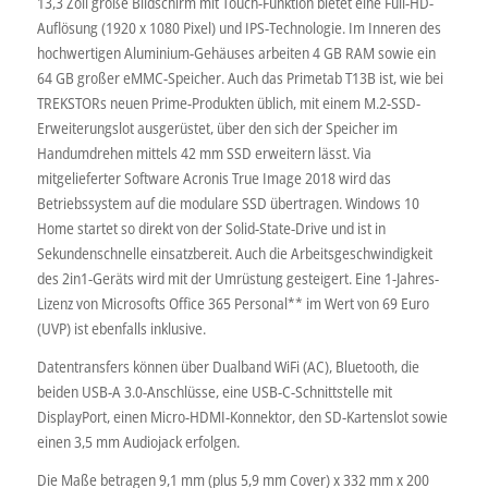
13,3 Zoll große Bildschirm mit Touch-Funktion bietet eine Full-HD-
Auflösung (1920 x 1080 Pixel) und IPS-Technologie. Im Inneren des
hochwertigen Aluminium-Gehäuses arbeiten 4 GB RAM sowie ein
64 GB großer eMMC-Speicher. Auch das Primetab T13B ist, wie bei
TREKSTORs neuen Prime-Produkten üblich, mit einem M.2-SSD-
Erweiterungslot ausgerüstet, über den sich der Speicher im
Handumdrehen mittels 42 mm SSD erweitern lässt. Via
mitgelieferter Software Acronis True Image 2018 wird das
Betriebssystem auf die modulare SSD übertragen. Windows 10
Home startet so direkt von der Solid-State-Drive und ist in
Sekundenschnelle einsatzbereit. Auch die Arbeitsgeschwindigkeit
des 2in1-Geräts wird mit der Umrüstung gesteigert. Eine 1-Jahres-
Lizenz von Microsofts Office 365 Personal** im Wert von 69 Euro
(UVP) ist ebenfalls inklusive.
Datentransfers können über Dualband WiFi (AC), Bluetooth, die
beiden USB-A 3.0-Anschlüsse, eine USB-C-Schnittstelle mit
DisplayPort, einen Micro-HDMI-Konnektor, den SD-Kartenslot sowie
einen 3,5 mm Audiojack erfolgen.
Die Maße betragen 9,1 mm (plus 5,9 mm Cover) x 332 mm x 200