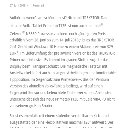
/
27. Juni 2018
in
Featured
Aufhören, wenn’s am schönsten ist? Nicht mit TREKSTOR: Das
®
aktuelle Volks-Tablet Primetab T13B ist nun auch mit Intel
®
Celeron
N3350 Prozessor zu einem noch günstigeren Preis
erhältlich: Vom 28. Juni bis zum 14. Juli 2018 gibt es das TREKSTOR
2in1-Gerät mit Windows 10 Home zu einem Aktionspreis von 329
EUR*. Im Lieferumfang der preiswerten Version ist das TREKSTOR
Primecover inklusive. Es kommt im grauen Stoffbezug, der das
Display beim Transport schützt. Die magnetische Tastatur mit
Anstellwinkel liefert auch an langen Arbeitstagen eine komfortable
Tippposition. Im Gegensatz zum Primecover+, das der Pentium-
Version des aktuellen Volks-Tablets beiliegt, wird auf einen
Fingerprint-Sensor und beleuchtete Tasten verzichtet. Ansonsten
unterscheidet sich das neue Primetab T13B mit Celeron-CPU nicht
von seinem großen Bruder.
So ist es ebenfalls mit einem stufenlos verstellbaren Kickstand
ausgestattet, der eine Flexibilität von maximal 125° aufweist. Der