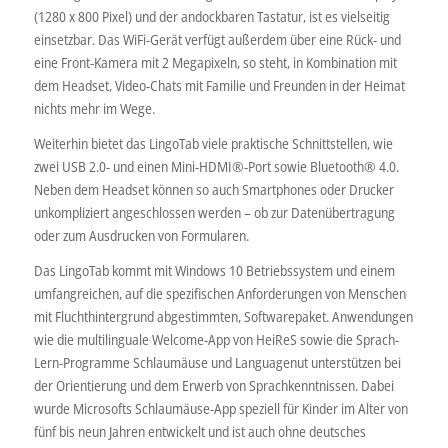
(1280 x 800 Pixel) und der andockbaren Tastatur, ist es vielseitig
einsetzbar. Das WiFi-Gerät verfügt außerdem über eine Rück- und
eine Front-Kamera mit 2 Megapixeln, so steht, in Kombination mit
dem Headset, Video-Chats mit Familie und Freunden in der Heimat
nichts mehr im Wege.
Weiterhin bietet das LingoTab viele praktische Schnittstellen, wie
zwei USB 2.0- und einen Mini-HDMI®-Port sowie Bluetooth® 4.0.
Neben dem Headset können so auch Smartphones oder Drucker
unkompliziert angeschlossen werden – ob zur Datenübertragung
oder zum Ausdrucken von Formularen.
Das LingoTab kommt mit Windows 10 Betriebssystem und einem
umfangreichen, auf die spezifischen Anforderungen von Menschen
mit Fluchthintergrund abgestimmten, Softwarepaket. Anwendungen
wie die multilinguale Welcome-App von HeiReS sowie die Sprach-
Lern-Programme Schlaumäuse und Languagenut unterstützen bei
der Orientierung und dem Erwerb von Sprachkenntnissen. Dabei
wurde Microsofts Schlaumäuse-App speziell für Kinder im Alter von
fünf bis neun Jahren entwickelt und ist auch ohne deutsches