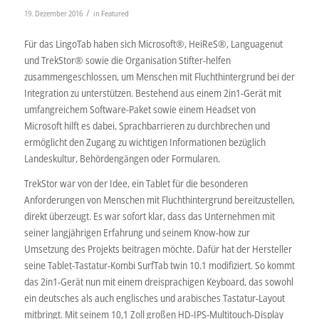
/
19. Dezember 2016
in
Featured
Für das LingoTab haben sich Microsoft®, HeiReS®, Languagenut
und TrekStor® sowie die Organisation Stifter-helfen
zusammengeschlossen, um Menschen mit Fluchthintergrund bei der
Integration zu unterstützen. Bestehend aus einem 2in1-Gerät mit
umfangreichem Software-Paket sowie einem Headset von
Microsoft hilft es dabei, Sprachbarrieren zu durchbrechen und
ermöglicht den Zugang zu wichtigen Informationen bezüglich
Landeskultur, Behördengängen oder Formularen.
TrekStor war von der Idee, ein Tablet für die besonderen
Anforderungen von Menschen mit Fluchthintergrund bereitzustellen,
direkt überzeugt. Es war sofort klar, dass das Unternehmen mit
seiner langjährigen Erfahrung und seinem Know-how zur
Umsetzung des Projekts beitragen möchte. Dafür hat der Hersteller
seine Tablet-Tastatur-Kombi SurfTab twin 10.1 modifiziert. So kommt
das 2in1-Gerät nun mit einem dreisprachigen Keyboard, das sowohl
ein deutsches als auch englisches und arabisches Tastatur-Layout
mitbringt. Mit seinem 10,1 Zoll großen HD-IPS-Multitouch-Display