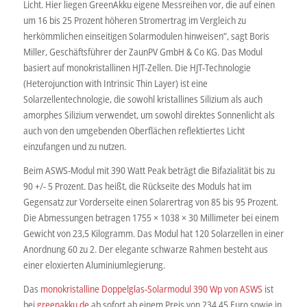
Licht. Hier liegen GreenAkku eigene Messreihen vor, die auf einen
um 16 bis 25 Prozent höheren Stromertrag im Vergleich zu
herkömmlichen einseitigen Solarmodulen hinweisen“, sagt Boris
Miller, Geschäftsführer der ZaunPV GmbH & Co KG. Das Modul
basiert auf monokristallinen HJT-Zellen. Die HJT-Technologie
(Heterojunction with Intrinsic Thin Layer) ist eine
Solarzellentechnologie, die sowohl kristallines Silizium als auch
amorphes Silizium verwendet, um sowohl direktes Sonnenlicht als
auch von den umgebenden Oberflächen reflektiertes Licht
einzufangen und zu nutzen.
Beim ASWS-Modul mit 390 Watt Peak beträgt die Bifazialität bis zu
90 +/- 5 Prozent. Das heißt, die Rückseite des Moduls hat im
Gegensatz zur Vorderseite einen Solarertrag von 85 bis 95 Prozent.
Die Abmessungen betragen 1755 × 1038 × 30 Millimeter bei einem
Gewicht von 23,5 Kilogramm. Das Modul hat 120 Solarzellen in einer
Anordnung 60 zu 2. Der elegante schwarze Rahmen besteht aus
einer eloxierten Aluminiumlegierung.
Das
monokristalline Doppelglas-Solarmodul 390 Wp von ASWS
ist
bei
greenakku.de
ab sofort ab einem Preis von 234,45 Euro sowie in