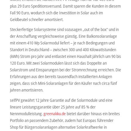
plus 29 Euro Speditionsversand. Damit sparen die Kunden in diesem
Fall 90 Euro, wodurch sich die Investition in Solar auch im
Geldbeutel schneller amortisiert.
Steckerfertige Solarsysteme sind sozusagen „out of the box“ und in
der Anschaffung vergleichsweise günstig. Eine Balkonsolaranlage
mit einem 410 Wp Solarmodul liefert – je nach Bedingungen und
Standort in Deutschland – zwischen 300 und 400 Kilowattstunden
(kWh) Strom pro Jahr und entlastet einen Haushalt jährlich um 90 bis
120 Euro. Mit zwei Solarmodulen lässt sich das Doppelte an
Solarstrom und Einsparungen bei der Stromrechnung erreichen. Die
Erfahrungen aus den bereits tausendfach installierten Anlagen
zeigen, dass sich Mini-Solaranlagen für den Käufer nach circa fünf
Jahren amortisieren.
selfPV gewährt 12 Jahre Garantie auf die Solarmodule und eine
lineare Leistungsgarantie über 25 Jahre auf 85 % der
Nennmodulleistung.
greenakku.de
bietet darüber hinaus ein breites
Portfolio an passendem Zubehör, zudem hat Europas führender
Shop für Bürgersolaranlagen alternative Solarkraftwerke in