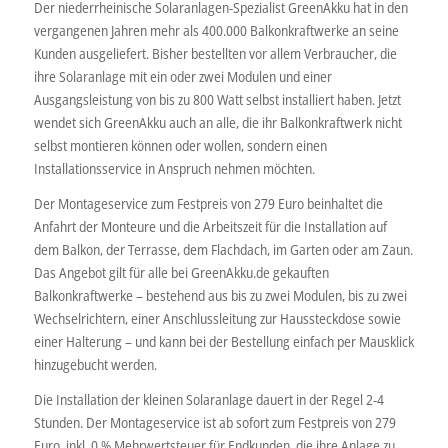
Der niederrheinische Solaranlagen-Spezialist GreenAkku hat in den
vergangenen Jahren mehr als 400.000 Balkonkraftwerke an seine
Kunden ausgeliefert. Bisher bestellten vor allem Verbraucher, die
ihre Solaranlage mit ein oder zwei Modulen und einer
Ausgangsleistung von bis zu 800 Watt selbst installiert haben. Jetzt
wendet sich GreenAkku auch an alle, die ihr Balkonkraftwerk nicht
selbst montieren können oder wollen, sondern einen
Installationsservice in Anspruch nehmen möchten.
Der Montageservice zum Festpreis von 279 Euro beinhaltet die
Anfahrt der Monteure und die Arbeitszeit für die Installation auf
dem Balkon, der Terrasse, dem Flachdach, im Garten oder am Zaun.
Das Angebot gilt für alle bei GreenAkku.de gekauften
Balkonkraftwerke – bestehend aus bis zu zwei Modulen, bis zu zwei
Wechselrichtern, einer Anschlussleitung zur Haussteckdose sowie
einer Halterung – und kann bei der Bestellung einfach per Mausklick
hinzugebucht werden.
Die Installation der kleinen Solaranlage dauert in der Regel 2-4
Stunden. Der Montageservice ist ab sofort zum Festpreis von 279
Euro, inkl. 0 % Mehrwertsteuer für Endkunden, die ihre Anlage zu