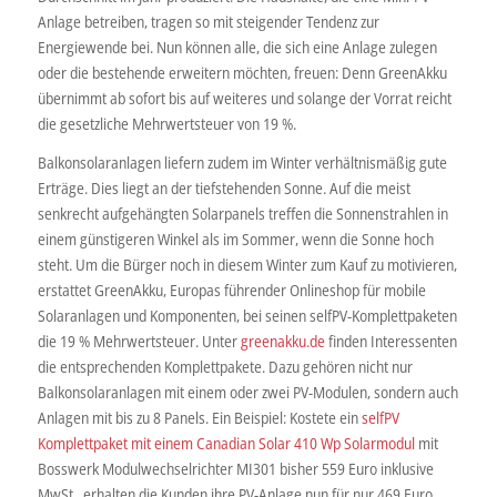
Anlage betreiben, tragen so mit steigender Tendenz zur
Energiewende bei. Nun können alle, die sich eine Anlage zulegen
oder die bestehende erweitern möchten, freuen: Denn GreenAkku
übernimmt ab sofort bis auf weiteres und solange der Vorrat reicht
die gesetzliche Mehrwertsteuer von 19 %.
Balkonsolaranlagen liefern zudem im Winter verhältnismäßig gute
Erträge. Dies liegt an der tiefstehenden Sonne. Auf die meist
senkrecht aufgehängten Solarpanels treffen die Sonnenstrahlen in
einem günstigeren Winkel als im Sommer, wenn die Sonne hoch
steht. Um die Bürger noch in diesem Winter zum Kauf zu motivieren,
erstattet GreenAkku, Europas führender Onlineshop für mobile
Solaranlagen und Komponenten, bei seinen selfPV-Komplettpaketen
die 19 % Mehrwertsteuer. Unter
greenakku.de
finden Interessenten
die entsprechenden Komplettpakete. Dazu gehören nicht nur
Balkonsolaranlagen mit einem oder zwei PV-Modulen, sondern auch
Anlagen mit bis zu 8 Panels. Ein Beispiel: Kostete ein
selfPV
Komplettpaket mit einem Canadian Solar 410 Wp Solarmodul
mit
Bosswerk Modulwechselrichter MI301 bisher 559 Euro inklusive
MwSt., erhalten die Kunden ihre PV-Anlage nun für nur 469 Euro