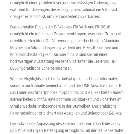
ermöglicht einen problemlosen und zuverlässigen Ladevorgang,
während für diejenigen, die es eilig haben, optional ein 5 Ah Fast-
Charger erhältlich ist, um die Ladezeiten zu verkürzen.
Das kompakte Design der E-Faltbikes FRIDA® und FRIDEL®
ermöglicht ein müheloses Zusammenklappen, was ihren Transport
erheblich erleichtert. Die Verwendung einer hochfesten Aluminium-
Magnesium-Silizium-Legierung verleiht den Bikes Robustheit und
Korrosionsbeständigkeit. Darüber hinaus sind sie mit einer
hochwertigen Ausstattung versehen, darunter die „Tektro® HD-
E500 hydraulische Scheibenbremse“.
Weitere Highlights sind das Farbdisplay, das nicht nur informativ,
sondern auch intuitiv bedienbar ist und der USB-Anschluss, der z. B.
das Laden des Smartphones möglich macht. Die Bikes bieten zudem
extrem helles Licht für eine optimale Sichtbarkeit und Sicherheit im
Straßenverkehr, insbesondere in der Dunkelheit. Der praktische
Paketradständer erleichtert das Abstellen und Beladen der E-Bikes.
Die individuelle Anpassung des Fahrkomforts wird durch die „Easy-
up ET“ Lenkstangen-Befestigung ermöglicht, mit der die Lenkerhöhe