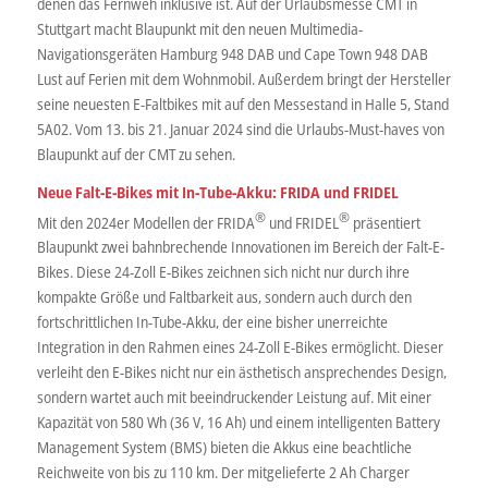
denen das Fernweh inklusive ist. Auf der Urlaubsmesse CMT in
Stuttgart macht Blaupunkt mit den neuen Multimedia-
Navigationsgeräten Hamburg 948 DAB und Cape Town 948 DAB
Lust auf Ferien mit dem Wohnmobil. Außerdem bringt der Hersteller
seine neuesten E-Faltbikes mit auf den Messestand in Halle 5, Stand
5A02. Vom 13. bis 21. Januar 2024 sind die Urlaubs-Must-haves von
Blaupunkt auf der CMT zu sehen.
Neue Falt-E-Bikes mit In-Tube-Akku: FRIDA und FRIDEL
®
®
Mit den 2024er Modellen der FRIDA
und FRIDEL
präsentiert
Blaupunkt zwei bahnbrechende Innovationen im Bereich der Falt-E-
Bikes. Diese 24-Zoll E-Bikes zeichnen sich nicht nur durch ihre
kompakte Größe und Faltbarkeit aus, sondern auch durch den
fortschrittlichen In-Tube-Akku, der eine bisher unerreichte
Integration in den Rahmen eines 24-Zoll E-Bikes ermöglicht. Dieser
verleiht den E-Bikes nicht nur ein ästhetisch ansprechendes Design,
sondern wartet auch mit beeindruckender Leistung auf. Mit einer
Kapazität von 580 Wh (36 V, 16 Ah) und einem intelligenten Battery
Management System (BMS) bieten die Akkus eine beachtliche
Reichweite von bis zu 110 km. Der mitgelieferte 2 Ah Charger