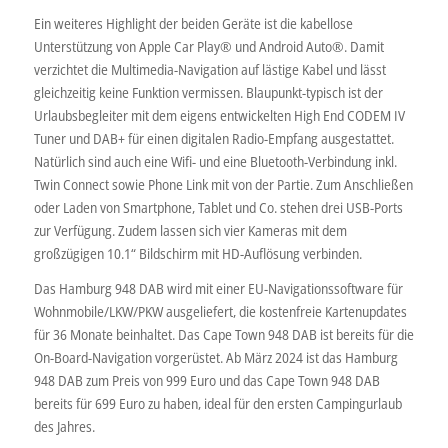
Ein weiteres Highlight der beiden Geräte ist die kabellose
Unterstützung von Apple Car Play® und Android Auto®. Damit
verzichtet die Multimedia-Navigation auf lästige Kabel und lässt
gleichzeitig keine Funktion vermissen. Blaupunkt-typisch ist der
Urlaubsbegleiter mit dem eigens entwickelten High End CODEM IV
Tuner und DAB+ für einen digitalen Radio-Empfang ausgestattet.
Natürlich sind auch eine Wifi- und eine Bluetooth-Verbindung inkl.
Twin Connect sowie Phone Link mit von der Partie. Zum Anschließen
oder Laden von Smartphone, Tablet und Co. stehen drei USB-Ports
zur Verfügung. Zudem lassen sich vier Kameras mit dem
großzügigen 10.1“ Bildschirm mit HD-Auflösung verbinden.
Das Hamburg 948 DAB wird mit einer EU-Navigationssoftware für
Wohnmobile/LKW/PKW ausgeliefert, die kostenfreie Kartenupdates
für 36 Monate beinhaltet. Das Cape Town 948 DAB ist bereits für die
On-Board-Navigation vorgerüstet. Ab März 2024 ist das Hamburg
948 DAB zum Preis von 999 Euro und das Cape Town 948 DAB
bereits für 699 Euro zu haben, ideal für den ersten Campingurlaub
des Jahres.