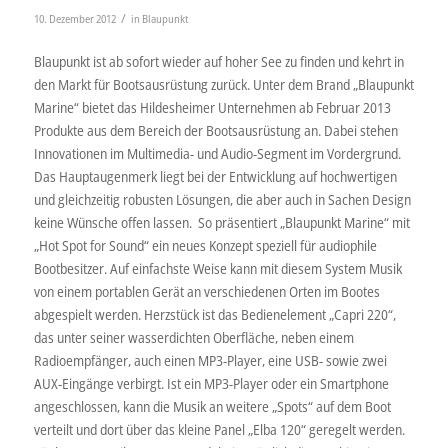
/
10. Dezember 2012
in
Blaupunkt
Blaupunkt ist ab sofort wieder auf hoher See zu finden und kehrt in
den Markt für Bootsausrüstung zurück. Unter dem Brand „Blaupunkt
Marine“ bietet das Hildesheimer Unternehmen ab Februar 2013
Produkte aus dem Bereich der Bootsausrüstung an. Dabei stehen
Innovationen im Multimedia- und Audio-Segment im Vordergrund.
Das Hauptaugenmerk liegt bei der Entwicklung auf hochwertigen
und gleichzeitig robusten Lösungen, die aber auch in Sachen Design
keine Wünsche offen lassen. So präsentiert „Blaupunkt Marine“ mit
„Hot Spot for Sound“ ein neues Konzept speziell für audiophile
Bootbesitzer. Auf einfachste Weise kann mit diesem System Musik
von einem portablen Gerät an verschiedenen Orten im Bootes
abgespielt werden. Herzstück ist das Bedienelement „Capri 220“,
das unter seiner wasserdichten Oberfläche, neben einem
Radioempfänger, auch einen MP3-Player, eine USB- sowie zwei
AUX-Eingänge verbirgt. Ist ein MP3-Player oder ein Smartphone
angeschlossen, kann die Musik an weitere „Spots“ auf dem Boot
verteilt und dort über das kleine Panel „Elba 120“ geregelt werden.