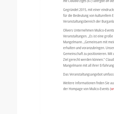
mit Claudia Etges (67) übergibt an d
Gegründet 2015, mit einer eindrucks
für die Bedeutung von kulturellem 
Veranstaltungsbereich der Burganla
Olivers Unternehmen Mulico-Events 
Veranstaltungen. „Es ist eine große
Mangelmann. „Gemeinsam mit meinem 
erhalten und voranzubringen. Unser 
Gemeinschaft zu positionieren. Mit
Ziel gerecht werden können.“ Claudi
Mangelmann mit all ihrer Erfahrung
Das Veranstaltungsangebot umfasst 
Weitere Informationen fnden Sie a
der Hompage von Mulico-Events (
w