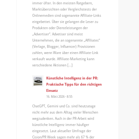
immer öfter. In den meisten Ratgebern,
Marktübersichten oder Vergleichstests der
Onlinemedien sind sogenannte Affiliate-Links
eingebettet. Über sie gelangen die Leser zu
Produkten oder Dienstleistungen der
„Advertiser“. Advetiser sind meist
Unternehmen, die an sogenannte „Affiliates“
(Verlage, Blogger, Influencer) Provisionen
zahlen, wenn Ware über einen Affiliate-Link
verkauft wurde. Affiliate-Marketing kann
verschiedene Aktionen […]
Künstliche Intelligenz in der PR:
Praktische Tipps für den richtigen
Einsatz
16. März 2026 - 8:55
ChatGPT, Gemini und Co. sind heutzutage
nicht mehr aus dem Alltag vieler Menschen
wegzudenken. Auch in der PR-Arbeit wird
künstliche Intelligenz immer häufiger
eingesetzt. Laut aktueller Umfrage der
Cision/PR Week sagen mehr als 67 % der