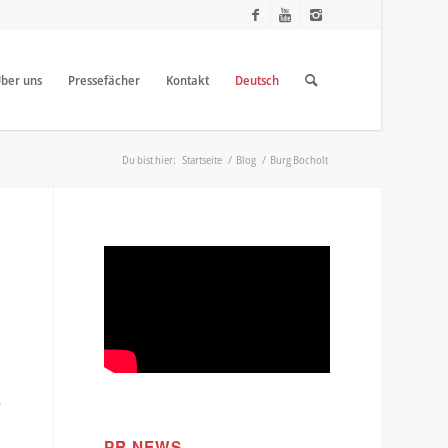
ber uns
Pressefächer
Kontakt
Deutsch
Du bist hier:
Startseite
/
Blog
/
Burg Bocholt
n
PR NEWS