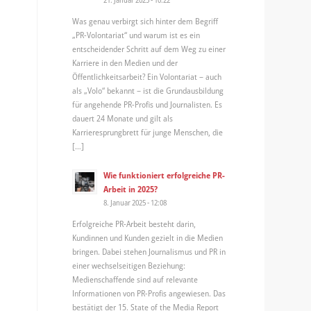
Was genau verbirgt sich hinter dem Begriff
„PR-Volontariat“ und warum ist es ein
entscheidender Schritt auf dem Weg zu einer
Karriere in den Medien und der
Öffentlichkeitsarbeit? Ein Volontariat – auch
als „Volo“ bekannt – ist die Grundausbildung
für angehende PR-Profis und Journalisten. Es
dauert 24 Monate und gilt als
Karrieresprungbrett für junge Menschen, die
[…]
Wie funktioniert erfolgreiche PR-
Arbeit in 2025?
8. Januar 2025 - 12:08
Erfolgreiche PR-Arbeit besteht darin,
Kundinnen und Kunden gezielt in die Medien
bringen. Dabei stehen Journalismus und PR in
einer wechselseitigen Beziehung:
Medienschaffende sind auf relevante
Informationen von PR-Profis angewiesen. Das
bestätigt der 15. State of the Media Report