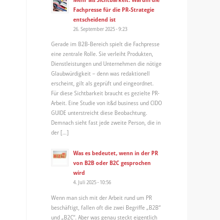
Fachpresse für die PR-Strategie
entscheidend ist
26. September 2025 - 9:23
Gerade im B2B-Bereich spielt die Fachpresse
eine zentrale Rolle. Sie verleiht Produkten,
Dienstleistungen und Unternehmen die nötige
Glaubwürdigkeit – denn was redaktionell
erscheint, gilt als geprüft und eingeordnet.
Für diese Sichtbarkeit braucht es gezielte PR-
Arbeit. Eine Studie von it&d business und CIDO
GUIDE unterstreicht diese Beobachtung.
Demnach sieht fast jede zweite Person, die in
der […]
Was es bedeutet, wenn in der PR
von B2B oder B2C gesprochen
wird
4. Juli 2025 - 10:56
Wenn man sich mit der Arbeit rund um PR
beschäftigt, fallen oft die zwei Begriffe „B2B“
und „B2C“. Aber was genau steckt eigentlich