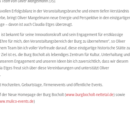
as Team von Oliver Mangelmann (35).
vollen Erfolgsbilanz in der Veranstaltungsbranche und einem tiefen Verständnis
Erbe, bringt Oliver Mangelmann neue Energie und Perspektive in den einzigartige
ge – davon ist auch Claudia Etges überzeugt.
ist bekannt für seine Innovationskraft und sein Engagement für erstklassige
 Ehre für mich, den Veranstaltungsbereich der Burg zu übernehmen“, so Oliver
Team bin ich voller Vorfreude darauf, diese einzigartige historische Stätte z
Ziel ist es, die Burg Bocholt als lebendiges Zentrum für Kultur, Unterhaltung und
 unserem Engagement und unseren Ideen bin ich zuversichtlich, dass wir diesem
a Etges freut sich über diese Vereinbarungen und unterstützt Oliver
.
Hochzeiten, Geburtstage, Firmenevents und öffentliche Events.
uf der Neue Homepage der Burg Bocholt (
www.burgbocholt-nettetal.de
) sowie
ww.mulico-events.de
)