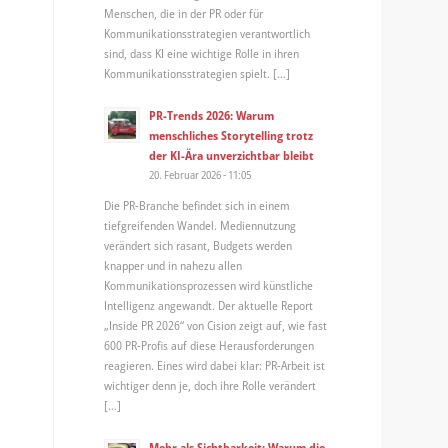
Menschen, die in der PR oder für
Kommunikationsstrategien verantwortlich
sind, dass KI eine wichtige Rolle in ihren
Kommunikationsstrategien spielt. […]
PR-Trends 2026: Warum
menschliches Storytelling trotz
der KI-Ära unverzichtbar bleibt
20. Februar 2026 - 11:05
Die PR-Branche befindet sich in einem
tiefgreifenden Wandel. Mediennutzung
verändert sich rasant, Budgets werden
knapper und in nahezu allen
Kommunikationsprozessen wird künstliche
Intelligenz angewandt. Der aktuelle Report
„Inside PR 2026“ von Cision zeigt auf, wie fast
600 PR-Profis auf diese Herausforderungen
reagieren. Eines wird dabei klar: PR-Arbeit ist
wichtiger denn je, doch ihre Rolle verändert
[…]
Mehr als Sichtbarkeit: Warum die