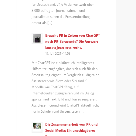
für Deutschland. 74,6 % der weltweit über
3.000 befragten Journalistinnen und
Journalisten sehen die Pressemitteilung
erneut als […]
Braucht PR in Zeiten von ChatGPT
noch PR-Beratende? Die Antwort
lautet: Jetzt erst recht.
17. Juli 2024 - 14:58
Mit ChatGPT ist ein künstlich intelligentes
Hilfsmittel zugänglich, das sich auch für den
Arbeitsalltag eignet. Im Vergleich zu digitalen
Assistenten wie Alexa oder Siri sind KI-
Modelle wie ChatGPT fähig, auf
Internetquellen zuzugreifen und im Dialog
spontan auf Text, Bild und Ton zu reagieren.
Aus diesem Grund wird ChatGPT aktuell nicht
nur in Schulen und Universitäten […]
Die Zusammenarbeit von PR und
Social Media: Ein unschlagbares