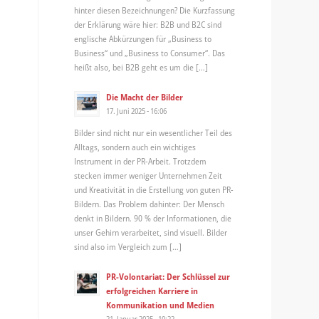
hinter diesen Bezeichnungen? Die Kurzfassung
der Erklärung wäre hier: B2B und B2C sind
englische Abkürzungen für „Business to
Business“ und „Business to Consumer“. Das
heißt also, bei B2B geht es um die […]
Die Macht der Bilder
17. Juni 2025 - 16:06
Bilder sind nicht nur ein wesentlicher Teil des
Alltags, sondern auch ein wichtiges
Instrument in der PR-Arbeit. Trotzdem
stecken immer weniger Unternehmen Zeit
und Kreativität in die Erstellung von guten PR-
Bildern. Das Problem dahinter: Der Mensch
denkt in Bildern. 90 % der Informationen, die
unser Gehirn verarbeitet, sind visuell. Bilder
sind also im Vergleich zum […]
PR-Volontariat: Der Schlüssel zur
erfolgreichen Karriere in
Kommunikation und Medien
21. Januar 2025 - 10:22