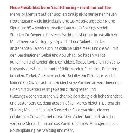
Neue Flexibilität beim Yacht-Sharing – nicht nur auf See
Meros präsentiert auf der Boot erstmalig nicht nur seinen neuen
Flottenzugang – die individualisierte 28-Meter-Sunseeker Meros
Signature 95 – sondern erweitert auch sein Sharing-Modell.
Standen Co-Ownern die Meros Yachten bisher nur im westlichen
Mittelmeer zur Verfügung, expandiert der Anbieter in der
anstehenden Saison auch ins östliche Mittelmeer und die VAE mit
den Destinationen Dubai und Abu Dhabi. So haben Meros
Kundinnen und Kunden die Möglichkeit, flexibel zwischen 10 Yacht-
Hotspots zu wählen, darunter Südfrankreich, Sardinien, Balearen,
Kroatien, Türkei, Griechenland etc. Bei diesem Flexshare-Modell
können Co-Owner auf nahezu identische Yachten an verschiedenen
Orten mit diversen Fahrtgebieten zurückgreifen und
Nutzungswochen tauschen. Sicher bleiben der gleich hohe Standard
und bester Service, denn ausschließlich Meros bietet in Europa ein
Sharing-Modell mit neuen Sunseeker-Superyachten, die von
erfahrenen Crews betrieben werden. Zudem kümmert sich das
versierte Meros-Team um das Yacht- und Crew-Management, die
Routenplanung, Verwaltung und mehr.