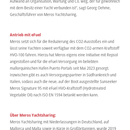
Aufwand an Organisation, Wartung und Co. weg, der für gewöhnlich
mit dem Besitz einer Yacht verbunden ist“, sagt Georg Oehme,
Geschäftsführer von Meros Yachtsharing.
Antrieb mit eFuel
Meros setzt sich für die Reduzierung des CO2-Ausstoßes ein und
lässt seine Yachten soweit verfügbar mit dem CO2-armen Kraftstoff
HVO-100 fahren. Hierzu hat Meros eigens eine Initiative mit Repsol
angestoßen und für die eFuel-Versorgung im beliebten
mallorquinischen Hafen Puerto Portals seit Mai 2023 gesorgt.
Inzwischen gibt es auch Versorgungspartner in Südfrankreich und
Italien, sodass auch die neue, auf der Boot ausgestellte Sunseeker
Meros Signature 95 mit eFuel HVO-Kraftstoff (Hydrotreated
Vegetable Oil) nach ISO EN 1594 betankt werden kann.
Über Meros Yachtsharing:
Meros Yachtsharing mit Niederlassungen in Deutschland, auf
Mallorca und Malta sowie in Kürze in Großbritannien, wurde 2019