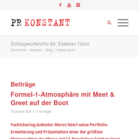
Schlagwortarchiv für: Esteban Ocon
Du bist hier:
Startseite
/
Blog
/
Esteban Ocon
Beiträge
Formel-1-Atmosphäre mit Meet &
Greet auf der Boot
/
18. Januar 2024
in
sonstiges
Yachtsharing-Anbieter Meros feiert seine Portfolio-
Erweiterung und Präsentation einer der größten
Motoryachten der Messe mit F1-Rennfahrer Esteban Ocon