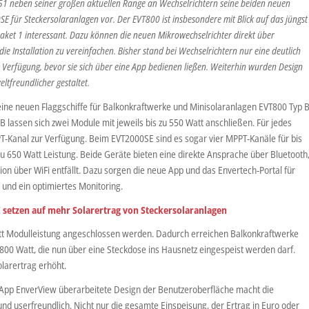
51 neben seiner großen aktuellen Range an Wechselrichtern seine beiden neuen
E für Steckersolaranlagen vor. Der EVT800 ist insbesondere mit Blick auf das jüngst
aket 1 interessant. Dazu können die
neuen Mikrowechselrichter direkt über
 Installation zu vereinfachen. Bisher stand bei Wechselrichtern nur eine deutlich
r Verfügung, bevor sie sich über eine App bedienen ließen. Weiterhin wurden Design
tfreundlicher gestaltet.
seine neuen Flaggschiffe für Balkonkraftwerke und Minisolaranlagen EVT800 Typ 
 lassen sich zwei Module mit jeweils bis zu 550 Watt anschließen. Für jedes
T-Kanal zur Verfügung. Beim EVT2000SE sind es sogar vier MPPT-Kanäle für bis
 zu 650 Watt Leistung. Beide Geräte bieten eine direkte Ansprache über Bluetooth
tion über WiFi entfällt. Dazu sorgen die neue App und das Envertech-Portal für
 und ein optimiertes Monitoring.
 setzen auf mehr Solarertrag von Steckersolaranlagen
t Modulleistung angeschlossen werden. Dadurch erreichen Balkonkraftwerke
 800 Watt, die nun über eine Steckdose ins Hausnetz eingespeist werden darf.
larertrag erhöht.
er App EnverView überarbeitete Design der Benutzeroberfläche macht die
d userfreundlich. Nicht nur die gesamte Einspeisung, der Ertrag in Euro oder