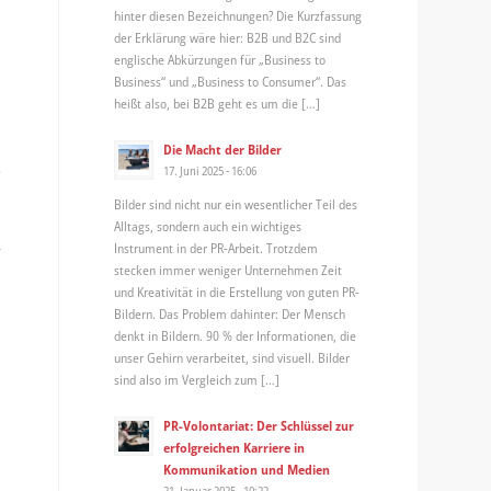
hinter diesen Bezeichnungen? Die Kurzfassung
der Erklärung wäre hier: B2B und B2C sind
englische Abkürzungen für „Business to
Business“ und „Business to Consumer“. Das
heißt also, bei B2B geht es um die […]
Die Macht der Bilder
B
17. Juni 2025 - 16:06
Bilder sind nicht nur ein wesentlicher Teil des
Alltags, sondern auch ein wichtiges
,
Instrument in der PR-Arbeit. Trotzdem
stecken immer weniger Unternehmen Zeit
und Kreativität in die Erstellung von guten PR-
Bildern. Das Problem dahinter: Der Mensch
denkt in Bildern. 90 % der Informationen, die
unser Gehirn verarbeitet, sind visuell. Bilder
sind also im Vergleich zum […]
PR-Volontariat: Der Schlüssel zur
erfolgreichen Karriere in
Kommunikation und Medien
21. Januar 2025 - 10:22