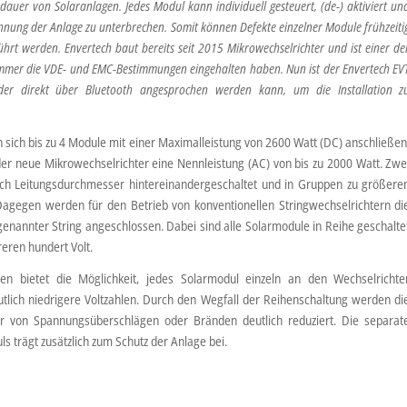
auer von Solaranlagen. Jedes Modul kann individuell gesteuert, (de-) aktiviert un
nnung der Anlage zu unterbrechen. Somit können Defekte einzelner Module frühzeiti
ührt werden.
Envertech baut bereits seit 2015 Mikrowechselrichter und ist einer de
immer die VDE- und EMC-Bestimmungen eingehalten haben. Nun ist der Envertech EV
 der direkt über Bluetooth angesprochen werden kann, um die Installation z
sich bis zu 4 Module mit einer Maximalleistung von 2600 Watt (DC) anschließen
der neue Mikrowechselrichter eine Nennleistung (AC) von bis zu 2000 Watt. Zwe
ch Leitungsdurchmesser hintereinandergeschaltet und in Gruppen zu größere
agegen werden für den Betrieb von konventionellen Stringwechselrichtern di
nannter String angeschlossen. Dabei sind alle Solarmodule in Reihe geschalte
eren hundert Volt.
n bietet die Möglichkeit, jedes Solarmodul einzeln an den Wechselrichte
tlich niedrigere Voltzahlen. Durch den Wegfall der Reihenschaltung werden di
r von Spannungsüberschlägen oder Bränden deutlich reduziert. Die separat
 trägt zusätzlich zum Schutz der Anlage bei.