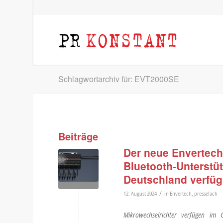
Schlagwortarchiv für: EVT2000SE
Beiträge
Der neue Envertech
Bluetooth-Unterstüt
Deutschland verfüg
/
12. August 2024
in
Envertech
,
pressefach
Mikrowechselrichter verfügen im G