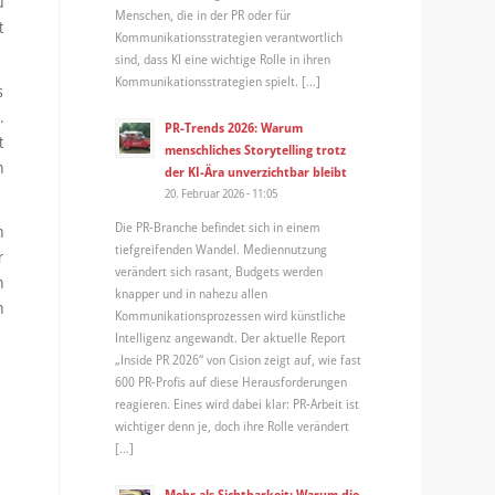
u
Menschen, die in der PR oder für
t
Kommunikationsstrategien verantwortlich
sind, dass KI eine wichtige Rolle in ihren
Kommunikationsstrategien spielt. […]
s
.
PR-Trends 2026: Warum
t
menschliches Storytelling trotz
n
der KI-Ära unverzichtbar bleibt
20. Februar 2026 - 11:05
Die PR-Branche befindet sich in einem
n
tiefgreifenden Wandel. Mediennutzung
r
verändert sich rasant, Budgets werden
n
knapper und in nahezu allen
n
Kommunikationsprozessen wird künstliche
Intelligenz angewandt. Der aktuelle Report
„Inside PR 2026“ von Cision zeigt auf, wie fast
600 PR-Profis auf diese Herausforderungen
reagieren. Eines wird dabei klar: PR-Arbeit ist
wichtiger denn je, doch ihre Rolle verändert
[…]
Mehr als Sichtbarkeit: Warum die