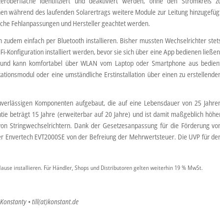
roberfläche identifiziert und deaktiviert werden, ohne den Stromkreis z
n während des laufenden Solarertrags weitere Module zur Leitung hinzugefüg
iche Fehlanpassungen und Hersteller geachtet werden.
 zudem einfach per Bluetooth installieren. Bisher mussten Wechselrichter stet
Fi-Konfiguration installiert werden, bevor sie sich über eine App bedienen ließen
ert und kann komfortabel über WLAN vom Laptop oder Smartphone aus bedien
tionsmodul oder eine umständliche Erstinstallation über einen zu erstellende
zuverlässigen Komponenten aufgebaut, die auf eine Lebensdauer von 25 Jahre
ntie beträgt 15 Jahre (erweiterbar auf 20 Jahre) und ist damit maßgeblich höhe
e von Stringwechselrichtern. Dank der Gesetzesanpassung für die Förderung vo
der Envertech EVT2000SE von der Befreiung der Mehrwertsteuer. Die UVP für de
Hause installieren. Für Händler, Shops und Distributoren gelten weiterhin 19 % MwSt.
 Konstanty • till(at)konstant.de