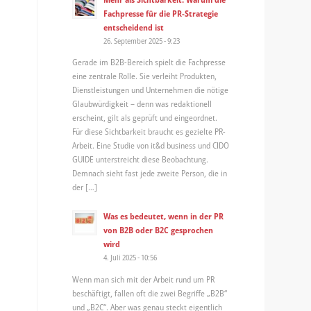
Fachpresse für die PR-Strategie
entscheidend ist
26. September 2025 - 9:23
Gerade im B2B-Bereich spielt die Fachpresse
eine zentrale Rolle. Sie verleiht Produkten,
Dienstleistungen und Unternehmen die nötige
Glaubwürdigkeit – denn was redaktionell
erscheint, gilt als geprüft und eingeordnet.
Für diese Sichtbarkeit braucht es gezielte PR-
Arbeit. Eine Studie von it&d business und CIDO
GUIDE unterstreicht diese Beobachtung.
Demnach sieht fast jede zweite Person, die in
der […]
Was es bedeutet, wenn in der PR
von B2B oder B2C gesprochen
wird
4. Juli 2025 - 10:56
Wenn man sich mit der Arbeit rund um PR
beschäftigt, fallen oft die zwei Begriffe „B2B“
und „B2C“. Aber was genau steckt eigentlich