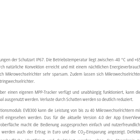
ungen der Schutzart IP67. Die Betriebstemperatur liegt zwischen -40 °C und +6
rch natürliche Konvektion erreicht und mit einem nächtlichen Energieverbrauc
ch Mikrowechselrichter sehr sparsam. Zudem lassen sich Mikrowechselrichte
Stringwechselrichter.
ber einen eigenen MPP-Tracker verfügt und unabhängig funktioniert, kann di
l ausgenutzt werden. Verluste durch Schatten werden so deutlich reduziert.
tionsmoduls EVB300 kann die Leistung von bis zu 40 Mikrowechselrichtern mi
uell eingesehen werden. Das für die aktuelle Version 4.0 der App EnverVie
roberfläche macht die Bedienung ausgesprochen einfach und nutzerfreundlich
 werden auch der Ertrag in Euro und die CO
-Einsparung angezeigt. Defekt
2