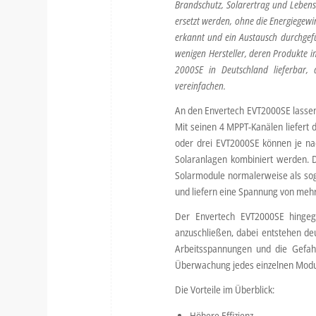
Brandschutz, Solarertrag und Lebensd
ersetzt werden, ohne die Energiegewi
erkannt und ein Austausch durchgef
wenigen Hersteller, deren Produkte 
2000SE in Deutschland lieferbar,
vereinfachen.
An den Envertech EVT2000SE lassen 
Mit seinen 4 MPPT-Kanälen liefert 
oder drei EVT2000SE können je na
Solaranlagen kombiniert werden. D
Solarmodule normalerweise als soge
und liefern eine Spannung von mehr
Der Envertech EVT2000SE hingege
anzuschließen, dabei entstehen deu
Arbeitsspannungen und die Gefah
Überwachung jedes einzelnen Moduls
Die Vorteile im Überblick:
Höhere Effizienz