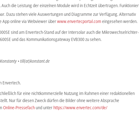
 Auch die Leistung der einzelnen Module wird in Echtzeit übertragen. Funktionier
chtbar. Dazu stehen viele Auswertungen und Diagramme zur Verfügung. Alternativ
e App online via Webviewer über
www.envertecportal.com
eingesehen werden.
0SE sind am Envertech-Stand auf der Intersolar auch die Mikrowechselrichter-
1600SE und das Kommunikationsgateway EVB300 zu sehen.
 Konstanty • till(at)konstant.de
n Envertech.
hließlich für eine nichtkommerzielle Nutzung im Rahmen einer redaktionellen
tellt. Nur für diesen Zweck dürfen die Bilder ohne weitere Absprache
im
Online-Pressefach
und unter
https://www.envertec.com/de/