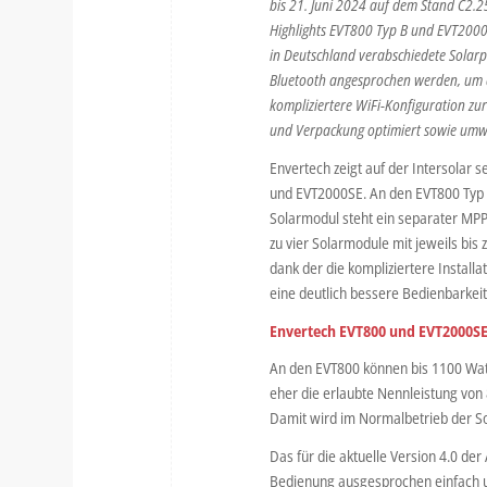
bis 21. Juni 2024 auf dem Stand C2.2
Highlights EVT800 Typ B und EVT2000S
in Deutschland verabschiedete Solarp
Bluetooth angesprochen werden, um die
kompliziertere WiFi-Konfiguration zu
und Verpackung optimiert sowie umwel
Envertech zeigt auf der Intersolar 
und EVT2000SE. An den EVT800 Typ B
Solarmodul steht ein separater MPP
zu vier Solarmodule mit jeweils bis
dank der die kompliziertere Installa
eine deutlich bessere Bedienbarkeit
Envertech EVT800 und EVT2000SE
An den EVT800 können bis 1100 Wat
eher die erlaubte Nennleistung von
Damit wird im Normalbetrieb der So
Das für die aktuelle Version 4.0 d
Bedienung ausgesprochen einfach un