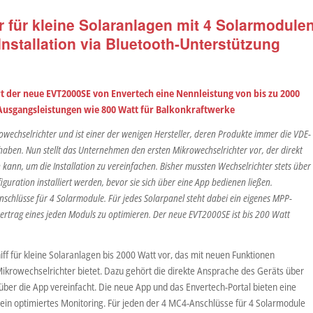
 für kleine Solaranlagen mit 4 Solarmodule
 Installation via Bluetooth-Unterstützung
rt der neue EVT2000SE von Envertech eine Nennleistung von bis zu 2000
 Ausgangsleistungen wie 800 Watt für Balkonkraftwerke
owechselrichter und ist einer der wenigen Hersteller, deren Produkte immer die VDE-
ben. Nun stellt das Unternehmen den ersten Mikrowechselrichter vor, der direkt
ann, um die Installation zu vereinfachen. Bisher mussten Wechselrichter stets über
iguration installiert werden, bevor sie sich über eine App bedienen ließen.
chlüsse für 4 Solarmodule. Für jedes Solarpanel steht dabei ein eigenes MPP-
ertrag eines jeden Moduls zu optimieren. Der neue EVT2000SE ist bis 200 Watt
iff für kleine Solaranlagen bis 2000 Watt vor, das mit neuen Funktionen
Mikrowechselrichter bietet. Dazu gehört die direkte Ansprache des Geräts über
n über die App vereinfacht. Die neue App und das Envertech-Portal bieten eine
 ein optimiertes Monitoring. Für jeden der 4 MC4-Anschlüsse für 4 Solarmodule