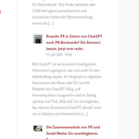
für Deutschland. 74,6 % der weltweit über
n
3.000 befragten Journalistinnen und
Journalisten sehen die Pressemitteilung
erneut als […]
Braucht PR in Zeiten von ChatGPT
noch PR-Beratende? Die Antwort
lautet: Jetzt erst recht.
17. Juli 2024 - 14:58
Mit ChatGPT ist ein künstlich intelligentes
Hilfsmittel zugänglich, das sich auch für den
Arbeitsalltag eignet. Im Vergleich zu digitalen
Assistenten wie Alexa oder Siri sind KI-
Modelle wie ChatGPT fähig, auf
Internetquellen zuzugreifen und im Dialog
spontan auf Text, Bild und Ton zu reagieren.
Aus diesem Grund wird ChatGPT aktuell nicht
nur in Schulen und Universitäten […]
Die Zusammenarbeit von PR und
Social Media: Ein unschlagbares