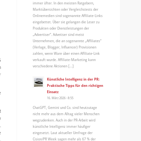
immer öfter. In den meisten Ratgebern,
Marktübersichten oder Vergleichstests der
Onlinemedien sind sogenannte Affiliate-Links
eingebettet. Über sie gelangen die Leser zu
Produkten oder Dienstleistungen der
„Advertiser“. Advetiser sind meist
Unternehmen, die an sogenannte „Affiliates“
(Verlage, Blogger, Influencer) Provisionen
zahlen, wenn Ware über einen Affiliate-Link
verkauft wurde. Affiliate-Marketing kann
5
verschiedene Aktionen […]
h
r
Künstliche Intelligenz in der PR:
Praktische Tipps für den richtigen
Einsatz
e
16. März 2026 - 8:55
ChatGPT, Gemini und Co. sind heutzutage
t
nicht mehr aus dem Alltag vieler Menschen
w
wegzudenken. Auch in der PR-Arbeit wird
.
künstliche Intelligenz immer häufiger
e
eingesetzt. Laut aktueller Umfrage der
Cision/PR Week sagen mehr als 67 % der