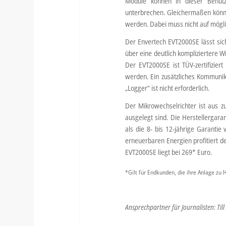
Module können in dieser Benutze
unterbrechen. Gleichermaßen könne
werden. Dabei muss nicht auf mögl
Der Envertech EVT2000SE lässt sich
über eine deutlich kompliziertere Wi
Der EVT2000SE ist TÜV-zertifizi
werden. Ein zusätzliches Kommunika
„Logger“ ist nicht erforderlich.
Der Mikrowechselrichter ist aus 
ausgelegt sind. Die Herstellergara
als die 8- bis 12-jährige Garanti
erneuerbaren Energien profitiert 
EVT2000SE liegt bei 269* Euro.
*Gilt für Endkunden, die ihre Anlage zu 
Ansprechpartner für Journalisten: Till