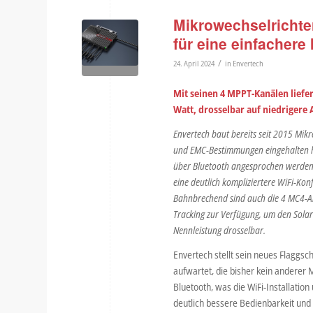
Mikrowechselrichter
für eine einfachere
/
24. April 2024
in
Envertech
Mit seinen 4 MPPT-Kanälen liefe
Watt, drosselbar auf niedrigere
Envertech baut bereits seit 2015 Mikr
und EMC-Bestimmungen eingehalten ha
über Bluetooth angesprochen werden k
eine deutlich kompliziertere WiFi-Konf
Bahnbrechend sind auch die 4 MC4-Ans
Tracking zur Verfügung, um den Solar
Nennleistung drosselbar.
Envertech stellt sein neues Flaggsch
aufwartet, die bisher kein anderer 
Bluetooth, was die WiFi-Installatio
deutlich bessere Bedienbarkeit und