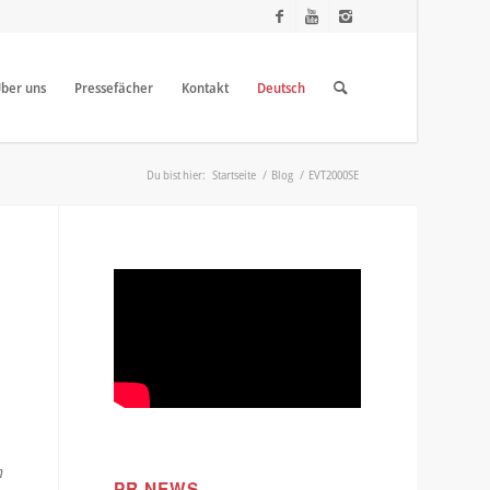
ber uns
Pressefächer
Kontakt
Deutsch
Du bist hier:
Startseite
/
Blog
/
EVT2000SE
n
PR NEWS