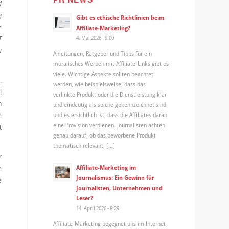
d
g
Gibt es ethische Richtlinien beim
r
Affiliate-Marketing?
T
4. Mai 2026 - 9:00
u
Anleitungen, Ratgeber und Tipps für ein
moralisches Werben mit Affiliate-Links gibt es
viele. Wichtige Aspekte sollten beachtet
.
werden, wie beispielsweise, dass das
i
verlinkte Produkt oder die Dienstleistung klar
n
und eindeutig als solche gekennzeichnet sind
e
und es ersichtlich ist, dass die Affiliates daran
eine Provision verdienen. Journalisten achten
t
genau darauf, ob das beworbene Produkt
thematisch relevant, […]
r
Affiliate-Marketing im
e
Journalismus: Ein Gewinn für
e
Journalisten, Unternehmen und
Leser?
14. April 2026 - 8:29
Affiliate-Marketing begegnet uns im Internet