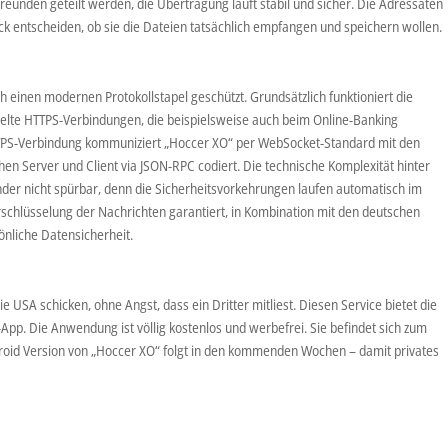
Freunden geteilt werden, die Übertragung läuft stabil und sicher. Die Adressaten
k entscheiden, ob sie die Dateien tatsächlich empfangen und speichern wollen.
 einen modernen Protokollstapel geschützt. Grundsätzlich funktioniert die
elte HTTPS-Verbindungen, die beispielsweise auch beim Online-Banking
TPS-Verbindung kommuniziert „Hoccer XO“ per WebSocket-Standard mit den
en Server und Client via JSON-RPC codiert. Die technische Komplexität hinter
der nicht spürbar, denn die Sicherheitsvorkehrungen laufen automatisch im
schlüsselung der Nachrichten garantiert, in Kombination mit den deutschen
nliche Datensicherheit.
e USA schicken, ohne Angst, dass ein Dritter mitliest. Diesen Service bietet die
pp. Die Anwendung ist völlig kostenlos und werbefrei. Sie befindet sich zum
roid Version von „Hoccer XO“ folgt in den kommenden Wochen – damit privates