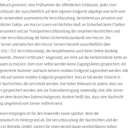
bdruck generiert, eine Prüfsumme des öffentlichen Schlüssels. Jeder User
Schlüssel, der ausschließlich auf dem eigenen Endgerät abgelegt und nicht vom
 Die verwendete asymmetrische Verschlüsselung, bestehend aus privatem und
entlicher Faktor, um Hoccer Usern ein höchstes Maß an Sicherheit beim Chatten
parsamkeit und zur Transportverschlüsselung der einzelnen Nachrichten und
Ende-Verschlüsselung die hohen Sicherheitsstandards von Hoccer. Die
 Server und zwischen den Hoccer Servern besteht ausschließlich über
(SSL / TLS Verschlüsselung), die beispielsweise auch beim Online-Banking
nnte „Pinned Certificates“ eingesetzt, um nicht auf die herkömmliche Kette an
rauen zu müssen. Vom User selbst werden keine Zugangsdaten gespeichert, ein
lig generierte Nummer und kann keinem mobilen Endgerät zugeordnet werden. All
kt auf seinem mobilen Endgerät gespeichert. Hoccer hat weder Einsicht in
er Nachrichten, die verschickt werden. Von hoher Relevanz ist zudem, dass nur
rn gespeichert werden, wie zur Datenübertragung notwendig sind. Alle Server
gen dem deutschen Datenschutzgesetz. Konkret heißt das, dass eine Nachricht
ung umgehend vom Server entfernt wird.
diesen Vorgängen ist für den Anwender kaum spürbar, denn die
omatisch im Hintergrund ab. Die Verschlüsselung der Nachrichten und der
ccer Betriebs GmbH, sorgen für einen derzeit kaum vergleichbaren hohen