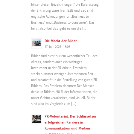
hinter diesen Bezeichnungen? Die Kurzfassung
der Erklärung wäre hier: B2B und B2C sind
englische Abkürzungen für „Business to
Business“ und „Business to Consumer“. Das
heißt also, bei B2B geht es um die […]
Die Macht der Bilder
17. Juni 2025 - 16:06
Bilder sind nicht nur ein wesentlicher Teil des
Alltags, sondern auch ein wichtiges
Instrument in der PR-Arbeit. Trotzdem
stecken immer weniger Unternehmen Zeit
und Kreativität in die Erstellung von guten PR-
Bildern. Das Problem dahinter: Der Mensch
denkt in Bildern. 90 % der Informationen, die
p
unser Gehirn verarbeitet, sind visuell. Bilder
sind also im Vergleich zum […]
PR-Volontariat: Der Schlüssel zur
erfolgreichen Karriere in
Kommunikation und Medien
21. Januar 2025 - 10:22