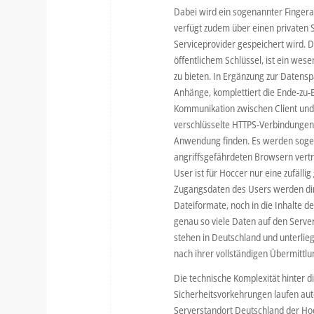
Dabei wird ein sogenannter Fingera
verfügt zudem über einen privaten 
Serviceprovider gespeichert wird.
öffentlichem Schlüssel, ist ein wes
zu bieten. In Ergänzung zur Datens
Anhänge, komplettiert die Ende-zu-
Kommunikation zwischen Client und
verschlüsselte HTTPS-Verbindungen 
Anwendung finden. Es werden sogena
angriffsgefährdeten Browsern vert
User ist für Hoccer nur eine zufäl
Zugangsdaten des Users werden dire
Dateiformate, noch in die Inhalte d
genau so viele Daten auf den Serve
stehen in Deutschland und unterlie
nach ihrer vollständigen Übermittl
Die technische Komplexität hinter 
Sicherheitsvorkehrungen laufen aut
Serverstandort Deutschland der Ho