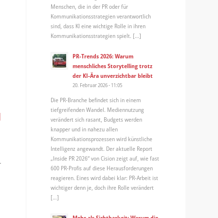
Menschen, die in der PR oder für
Kommunikationsstrategien verantwortlich
sind, dass KI eine wichtige Rolle in ihren
Kommunikationsstrategien spielt. […]
PR-Trends 2026: Warum
menschliches Storytelling trotz
der KI-Ära unverzichtbar bleibt
20. Februar 2026 - 11:05
Die PR-Branche befindet sich in einem
tiefgreifenden Wandel. Mediennutzung
d
verändert sich rasant, Budgets werden
knapper und in nahezu allen
Kommunikationsprozessen wird künstliche
Intelligenz angewandt. Der aktuelle Report
„Inside PR 2026“ von Cision zeigt auf, wie fast
r
600 PR-Profis auf diese Herausforderungen
reagieren. Eines wird dabei klar: PR-Arbeit ist
wichtiger denn je, doch ihre Rolle verändert
[…]
Mehr als Sichtbarkeit: Warum die