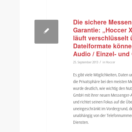
Die sichere Messeng
Garantie: „Hoccer 
läuft verschlüsselt
Dateiformate könne
Audio / Einzel- un
/
25. September 2013
in
Hoccer
Es gibt viele Möglichkeiten, Daten 
die Privatsphäre bei den meisten M
wurde deutlich, wie wichtig den Nu
GmbH mit ihrer neuen Messenger-App
und richtet seinen Fokus auf die Üb
uneingeschränkt im Vordergrund, den
unabhängig von der Telefonnummer.
Diensten.