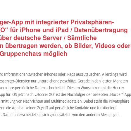
er-App mit integrierter Privatsphären-
XO“ für iPhone und iPad / Datenübertragung
 über deutsche Server / Sämtliche
n übertragen werden, ob Bilder, Videos oder
d Gruppenchats möglich
und Informationen zwischen iPhones oder iPads auszutauschen. Allerdings wird
essenger-Diensten nur unzureichend geschützt. Gerade in den letzten Monaten
tzern ihre persönliche Datensicherheit ist. Diesem Wunsch kommt die Hoccer
 für iOS jetzt nach. „Hoccer XO“ ist der Nachfolger der beliebten „Hoccer“-Ap
ermittlung von Nachrichten und Multimediadateien. Dabei steht die Privatsphäre
n die App hat keinen Zugriff auf persönliche Kontakte und funktioniert
 Damit unterscheidet sie sich grundsätzlich von den anderen Messenger-