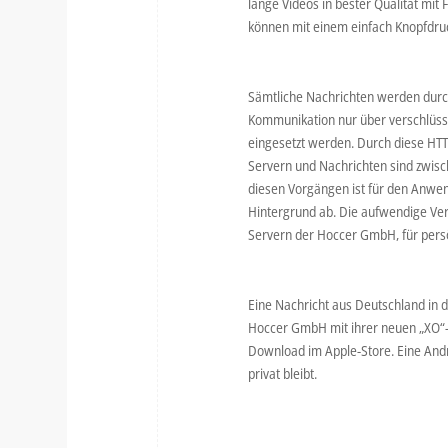
lange Videos in bester Qualität mit 
können mit einem einfach Knopfdruc
Sämtliche Nachrichten werden durch
Kommunikation nur über verschlüss
eingesetzt werden. Durch diese HT
Servern und Nachrichten sind zwisch
diesen Vorgängen ist für den Anwen
Hintergrund ab. Die aufwendige Ver
Servern der Hoccer GmbH, für persö
Eine Nachricht aus Deutschland in di
Hoccer GmbH mit ihrer neuen „XO“-A
Download im Apple-Store. Eine And
privat bleibt.