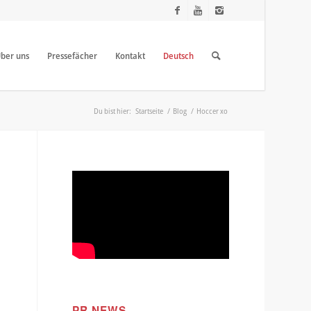
ber uns
Pressefächer
Kontakt
Deutsch
Du bist hier:
Startseite
/
Blog
/
Hoccer xo
PR NEWS