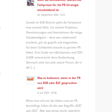
Fachpresse für die PR-Strategie
entscheidend ist
26. September 2025 - 9:23
r
e
Gerade im B2B-Bereich spielt die Fachpresse
s
eine zentrale Rolle. Sie verleiht Produkten,
Dienstleistungen und Unternehmen die nötige
Glaubwürdigkeit – denn was redaktionell
erscheint, gilt als geprüft und eingeordnet.
Für diese Sichtbarkeit braucht es gezielte PR-
Arbeit. Eine Studie von it&d business und CIDO
GUIDE unterstreicht diese Beobachtung.
Demnach sieht fast jede zweite Person, die in
der […]
e
Was es bedeutet, wenn in der PR
von B2B oder B2C gesprochen
wird
4. Juli 2025 - 10:56
Wenn man sich mit der Arbeit rund um PR
beschäftigt, fallen oft die zwei Begriffe „B2B“
und „B2C“. Aber was genau steckt eigentlich