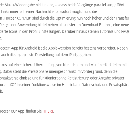
nde Musik-Wiedergabe nicht mehr, so dass beide Vorgänge parallel ausgeführt
inks innerhalb einer Nachricht ist ab sofort möglich und die
 „Hoccer XO 1.1.8“ sind durch die Optimierung nun noch höher und der Transfe
 Design der Anwendung bietet neben aktualisierten Download-Buttons, eine neu
rte Icons in den Profil-Einstellungen. Darüber hinaus stehen Tutorials und FAQ
g.
Hoccer“-App für Android ist die Apple-Version bereits bestens vorbereitet. Neben
 ist auch die angepasste Darstellung auf dem iPad gegeben.
 Fokus auf eine sichere Übermittlung von Nachrichten und Multimediadateien mit
. Dabei steht die Privatsphäre uneingeschränkt im Vordergrund, denn die
ontaktverzeichnisse und funktioniert ohne Registrierung oder Angabe privater
occer XO“ in seiner Funktionsweise im Hinblick auf Datenschutz und Privatsphär
b.
„Hoccer XO“ App finden Sie
[HIER]
.