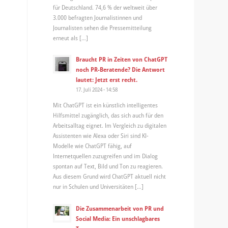
für Deutschland. 74,6 % der weltweit über
3.000 befragten Journalistinnen und
Journalisten sehen die Pressemitteilung
erneut als […]
Braucht PR in Zeiten von ChatGPT
noch PR-Beratende? Die Antwort
lautet: Jetzt erst recht.
17. Juli 2024 - 14:58
Mit ChatGPT ist ein künstlich intelligentes
Hilfsmittel zugänglich, das sich auch für den
Arbeitsalltag eignet. Im Vergleich zu digitalen
Assistenten wie Alexa oder Siri sind KI-
Modelle wie ChatGPT fähig, auf
Internetquellen zuzugreifen und im Dialog
spontan auf Text, Bild und Ton zu reagieren.
Aus diesem Grund wird ChatGPT aktuell nicht
nur in Schulen und Universitäten […]
Die Zusammenarbeit von PR und
Social Media: Ein unschlagbares