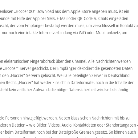
tenlosen „Hoccer XO“ Download aus dem Apple-Store angeben muss, ist ein
unde mit Hilfe der App per SMS, E-Mail oder QR-Code zu Chats eingeladen
scht, der vom Empfänger bestätigt werden muss, um verschlüsselt in Kontakt zu
nur noch eine intakte Internetverbindung via WiFi oder Mobilfunknetz, um
inen elektronischen Fingerabdruck über den Channel. Alle Nachrichten werden
 die „Hoccer“-Server geschickt. Der Empfänger dekodiert die gesendeten Daten
den „Hoccer“-Servern gelöscht. Weil alle beteiligten Server in Deutschland
en Recht. „Hoccer“ hat weder Einsicht in Dateiformate, noch in die Inhalte der
eht kein zeitlicher Aufwand, die nötige Datensicherheit wird selbstständig
iele Personen hinzugefügt werden. Neben klassischen Nachrichten mit bis zu
nderen Dateien – wie Bilder, Videos, Audio, Kontaktdaten oder Standortangaben 
er beim Dateiformat noch bei der Dateigröße Grenzen gesetzt. So können auch