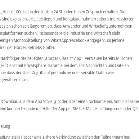
 „Hoccer XO“ hat in den letzten 24 Stunden hohen Zuspruch erhalten. Die
sind explosionsartig gestiegen und Kontaktaufnahmen seitens interessierter
net sich schon seit längerem ab, dass Anwender und Wirtschaftsunternehmen
splattformen suchen. Insbesondere die Industrie und Wirtschaft sieht
lleinigen Monopolstellung von WhatsApp/Facebook entgegen“, so Jérôme
hrer der Hoccer Betriebs GmbH.
Nachfolger der beliebten „Hoccer Classic“-App – vertrauen bereits Millionen
ger-Dienst mit Privatsphäre-Garantie bei dem alle Nachrichten und Dateien
hne dass der User Zugriff auf persönliche oder sensible Daten wie
e gewähren muss.
Download aus dem App-Store gibt der User einen Nickname ein. Somit ist kein
end können Freunde mit Hilfe der App per SMS, E-Mail, Einladungscode oder QR
selung
dung stellt Hoccer eine sichere Verbindung zwischen den Teilnehmern her.