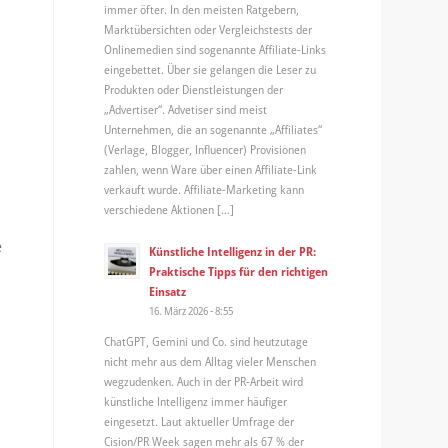
immer öfter. In den meisten Ratgebern,
Marktübersichten oder Vergleichstests der
Onlinemedien sind sogenannte Affiliate-Links
eingebettet. Über sie gelangen die Leser zu
Produkten oder Dienstleistungen der
„Advertiser“. Advetiser sind meist
Unternehmen, die an sogenannte „Affiliates“
(Verlage, Blogger, Influencer) Provisionen
zahlen, wenn Ware über einen Affiliate-Link
verkauft wurde. Affiliate-Marketing kann
verschiedene Aktionen […]
e
Künstliche Intelligenz in der PR:
Praktische Tipps für den richtigen
Einsatz
16. März 2026 - 8:55
ChatGPT, Gemini und Co. sind heutzutage
nicht mehr aus dem Alltag vieler Menschen
wegzudenken. Auch in der PR-Arbeit wird
künstliche Intelligenz immer häufiger
eingesetzt. Laut aktueller Umfrage der
Cision/PR Week sagen mehr als 67 % der