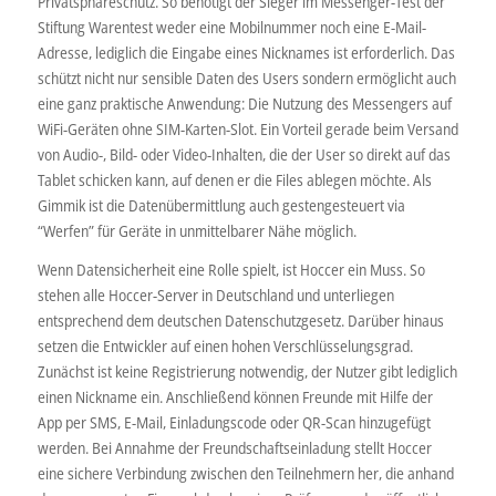
Privatsphäreschutz. So benötigt der Sieger im Messenger-Test der
Stiftung Warentest weder eine Mobilnummer noch eine E-Mail-
Adresse, lediglich die Eingabe eines Nicknames ist erforderlich. Das
schützt nicht nur sensible Daten des Users sondern ermöglicht auch
eine ganz praktische Anwendung: Die Nutzung des Messengers auf
WiFi-Geräten ohne SIM-Karten-Slot. Ein Vorteil gerade beim Versand
von Audio-, Bild- oder Video-Inhalten, die der User so direkt auf das
Tablet schicken kann, auf denen er die Files ablegen möchte. Als
Gimmik ist die Datenübermittlung auch gestengesteuert via
“Werfen” für Geräte in unmittelbarer Nähe möglich.
Wenn Datensicherheit eine Rolle spielt, ist Hoccer ein Muss. So
stehen alle Hoccer-Server in Deutschland und unterliegen
entsprechend dem deutschen Datenschutzgesetz. Darüber hinaus
setzen die Entwickler auf einen hohen Verschlüsselungsgrad.
Zunächst ist keine Registrierung notwendig, der Nutzer gibt lediglich
einen Nickname ein. Anschließend können Freunde mit Hilfe der
App per SMS, E-Mail, Einladungscode oder QR-Scan hinzugefügt
werden. Bei Annahme der Freundschaftseinladung stellt Hoccer
eine sichere Verbindung zwischen den Teilnehmern her, die anhand