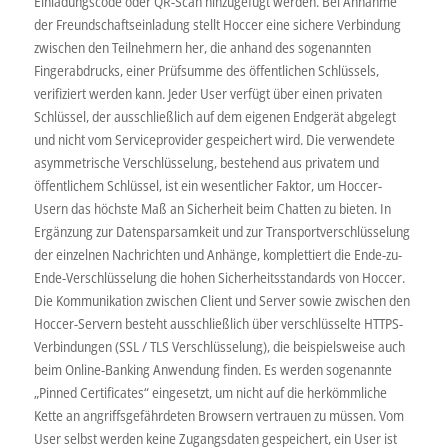
Einladungscode oder QR-Scan hinzugefügt werden. Bei Annahme
der Freundschaftseinladung stellt Hoccer eine sichere Verbindung
zwischen den Teilnehmern her, die anhand des sogenannten
Fingerabdrucks, einer Prüfsumme des öffentlichen Schlüssels,
verifiziert werden kann. Jeder User verfügt über einen privaten
Schlüssel, der ausschließlich auf dem eigenen Endgerät abgelegt
und nicht vom Serviceprovider gespeichert wird. Die verwendete
asymmetrische Verschlüsselung, bestehend aus privatem und
öffentlichem Schlüssel, ist ein wesentlicher Faktor, um Hoccer-
Usern das höchste Maß an Sicherheit beim Chatten zu bieten. In
Ergänzung zur Datensparsamkeit und zur Transportverschlüsselung
der einzelnen Nachrichten und Anhänge, komplettiert die Ende-zu-
Ende-Verschlüsselung die hohen Sicherheitsstandards von Hoccer.
Die Kommunikation zwischen Client und Server sowie zwischen den
Hoccer-Servern besteht ausschließlich über verschlüsselte HTTPS-
Verbindungen (SSL / TLS Verschlüsselung), die beispielsweise auch
beim Online-Banking Anwendung finden. Es werden sogenannte
„Pinned Certificates“ eingesetzt, um nicht auf die herkömmliche
Kette an angriffsgefährdeten Browsern vertrauen zu müssen. Vom
User selbst werden keine Zugangsdaten gespeichert, ein User ist