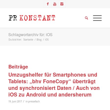
Schlagwortarchiv für: iOS
Du bist hier:
Startseite
/
Blog
/
iOS
Beiträge
Umzugshelfer für Smartphones und
Tablets: „bhv FoneCopy“ überträgt
und synchronisiert Daten / Auch von
iOS zu Android und andersherum
/
19. Juni 2017
in
pressefach