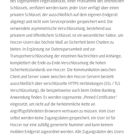
des sogenannten Fingerabdrucks, einer Prüfsumme des öffentlichen
Schlüssels, verifiziert werden kann. Jeder User verfügt über einen
privaten Schlüssel, der ausschließlich auf dem eigenen Endgerät
abgelegt und nicht vom Serviceprovider gespeichert wird. Die
verwendete asymmetrische Verschlüsselung, bestehend aus
privatem und öffentlichem Schlüssel, ist ein wesentlicher Faktor, um
Hoccer-Usern das höchste Maß an Sicherheit beim Chatten zu
bieten. In Ergänzung zur Datensparsamkeit und zur
Transportverschlüsselung der einzelnen Nachrichten und Anhänge,
komplettiert die Ende-zu-Ende-Verschlüsselung die hohen
Sicherheitsstandards von Hoccer. Die Kommunikation zwischen
Client und Server sowie zwischen den Hoccer-Servern besteht
ausschließlich über verschlüsselte HTTPS-Verbindungen (SSL / TLS
Verschlüsselung), die beispielsweise auch beim Online-Banking
Anwendung finden. Es werden sogenannte „Pinned Certificates“
eingesetzt, um nicht auf die herkömmliche Kette an
angriffsgefährdeten Browsern vertrauen zu müssen. Vom User
selbst werden keine Zugangsdaten gespeichert, ein User ist für
Hoccer nur eine zufällig generierte Nummer und kann keinem
mobilen Endgerät zugeordnet werden. Alle Zugangsdaten des Users