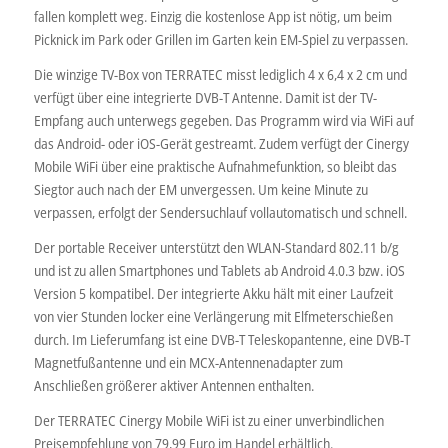
fallen komplett weg. Einzig die kostenlose App ist nötig, um beim
Picknick im Park oder Grillen im Garten kein EM-Spiel zu verpassen.
Die winzige TV-Box von TERRATEC misst lediglich 4 x 6,4 x 2 cm und
verfügt über eine integrierte DVB-T Antenne. Damit ist der TV-
Empfang auch unterwegs gegeben. Das Programm wird via WiFi auf
das Android- oder iOS-Gerät gestreamt. Zudem verfügt der Cinergy
Mobile WiFi über eine praktische Aufnahmefunktion, so bleibt das
Siegtor auch nach der EM unvergessen. Um keine Minute zu
verpassen, erfolgt der Sendersuchlauf vollautomatisch und schnell.
Der portable Receiver unterstützt den WLAN-Standard 802.11 b/g
und ist zu allen Smartphones und Tablets ab Android 4.0.3 bzw. iOS
Version 5 kompatibel. Der integrierte Akku hält mit einer Laufzeit
von vier Stunden locker eine Verlängerung mit Elfmeterschießen
durch. Im Lieferumfang ist eine DVB-T Teleskopantenne, eine DVB-T
Magnetfußantenne und ein MCX-Antennenadapter zum
Anschließen größerer aktiver Antennen enthalten.
Der TERRATEC Cinergy Mobile WiFi ist zu einer unverbindlichen
Preisempfehlung von 79,99 Euro im Handel erhältlich.