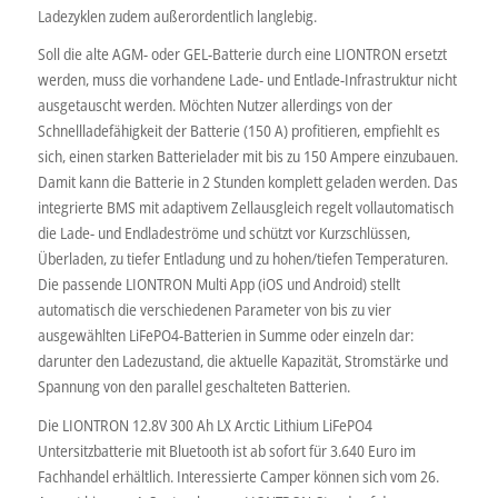
Ladezyklen zudem außerordentlich langlebig.
Soll die alte AGM- oder GEL-Batterie durch eine LIONTRON ersetzt
werden, muss die vorhandene Lade- und Entlade-Infrastruktur nicht
ausgetauscht werden. Möchten Nutzer allerdings von der
Schnellladefähigkeit der Batterie (150 A) profitieren, empfiehlt es
sich, einen starken Batterielader mit bis zu 150 Ampere einzubauen.
Damit kann die Batterie in 2 Stunden komplett geladen werden. Das
integrierte BMS mit adaptivem Zellausgleich regelt vollautomatisch
die Lade- und Endladeströme und schützt vor Kurzschlüssen,
Überladen, zu tiefer Entladung und zu hohen/tiefen Temperaturen.
Die passende LIONTRON Multi App (iOS und Android) stellt
automatisch die verschiedenen Parameter von bis zu vier
ausgewählten LiFePO4-Batterien in Summe oder einzeln dar:
darunter den Ladezustand, die aktuelle Kapazität, Stromstärke und
Spannung von den parallel geschalteten Batterien.
Die LIONTRON 12.8V 300 Ah LX Arctic Lithium LiFePO4
Untersitzbatterie mit Bluetooth ist ab sofort für 3.640 Euro im
Fachhandel erhältlich. Interessierte Camper können sich vom 26.