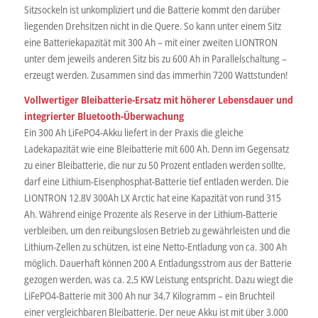
Sitzsockeln ist unkompliziert und die Batterie kommt den darüber
liegenden Drehsitzen nicht in die Quere. So kann unter einem Sitz
eine Batteriekapazität mit 300 Ah – mit einer zweiten LIONTRON
unter dem jeweils anderen Sitz bis zu 600 Ah in Parallelschaltung –
erzeugt werden. Zusammen sind das immerhin 7200 Wattstunden!
Vollwertiger Bleibatterie-Ersatz mit höherer Lebensdauer und
integrierter Bluetooth-Überwachung
Ein 300 Ah LiFePO4-Akku liefert in der Praxis die gleiche
Ladekapazität wie eine Bleibatterie mit 600 Ah. Denn im Gegensatz
zu einer Bleibatterie, die nur zu 50 Prozent entladen werden sollte,
darf eine Lithium-Eisenphosphat-Batterie tief entladen werden. Die
LIONTRON 12.8V 300Ah LX Arctic hat eine Kapazität von rund 315
Ah. Während einige Prozente als Reserve in der Lithium-Batterie
verbleiben, um den reibungslosen Betrieb zu gewährleisten und die
Lithium-Zellen zu schützen, ist eine Netto-Entladung von ca. 300 Ah
möglich. Dauerhaft können 200 A Entladungsstrom aus der Batterie
gezogen werden, was ca. 2,5 KW Leistung entspricht. Dazu wiegt die
LiFePO4-Batterie mit 300 Ah nur 34,7 Kilogramm – ein Bruchteil
einer vergleichbaren Bleibatterie. Der neue Akku ist mit über 3.000