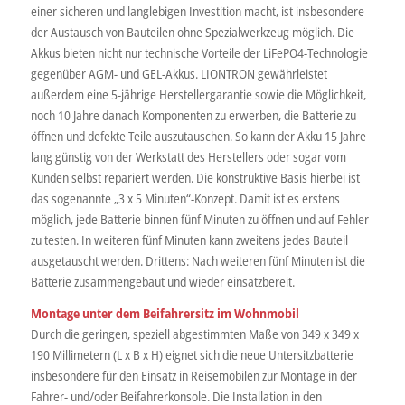
einer sicheren und langlebigen Investition macht, ist insbesondere
der Austausch von Bauteilen ohne Spezialwerkzeug möglich. Die
Akkus bieten nicht nur technische Vorteile der LiFePO4-Technologie
gegenüber AGM- und GEL-Akkus. LIONTRON gewährleistet
außerdem eine 5-jährige Herstellergarantie sowie die Möglichkeit,
noch 10 Jahre danach Komponenten zu erwerben, die Batterie zu
öffnen und defekte Teile auszutauschen. So kann der Akku 15 Jahre
lang günstig von der Werkstatt des Herstellers oder sogar vom
Kunden selbst repariert werden. Die konstruktive Basis hierbei ist
das sogenannte „3 x 5 Minuten“-Konzept. Damit ist es erstens
möglich, jede Batterie binnen fünf Minuten zu öffnen und auf Fehler
zu testen. In weiteren fünf Minuten kann zweitens jedes Bauteil
ausgetauscht werden. Drittens: Nach weiteren fünf Minuten ist die
Batterie zusammengebaut und wieder einsatzbereit.
Montage unter dem Beifahrersitz im Wohnmobil
Durch die geringen, speziell abgestimmten Maße von 349 x 349 x
190 Millimetern (L x B x H) eignet sich die neue Untersitzbatterie
insbesondere für den Einsatz in Reisemobilen zur Montage in der
Fahrer- und/oder Beifahrerkonsole. Die Installation in den