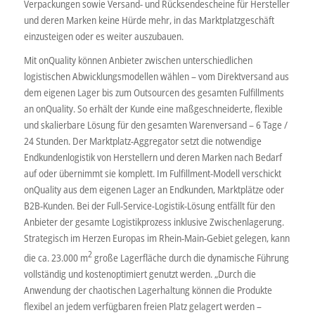
Verpackungen sowie Versand- und Rücksendescheine für Hersteller
und deren Marken keine Hürde mehr, in das Marktplatzgeschäft
einzusteigen oder es weiter auszubauen.
Mit onQuality können Anbieter zwischen unterschiedlichen
logistischen Abwicklungsmodellen wählen – vom Direktversand aus
dem eigenen Lager bis zum Outsourcen des gesamten Fulfillments
an onQuality. So erhält der Kunde eine maßgeschneiderte, flexible
und skalierbare Lösung für den gesamten Warenversand – 6 Tage /
24 Stunden. Der Marktplatz-Aggregator setzt die notwendige
Endkundenlogistik von Herstellern und deren Marken nach Bedarf
auf oder übernimmt sie komplett. Im Fulfillment-Modell verschickt
onQuality aus dem eigenen Lager an Endkunden, Marktplätze oder
B2B-Kunden. Bei der Full-Service-Logistik-Lösung entfällt für den
Anbieter der gesamte Logistikprozess inklusive Zwischenlagerung.
Strategisch im Herzen Europas im Rhein-Main-Gebiet gelegen, kann
2
die ca. 23.000 m
große Lagerfläche durch die dynamische Führung
vollständig und kostenoptimiert genutzt werden. „Durch die
Anwendung der chaotischen Lagerhaltung können die Produkte
flexibel an jedem verfügbaren freien Platz gelagert werden –