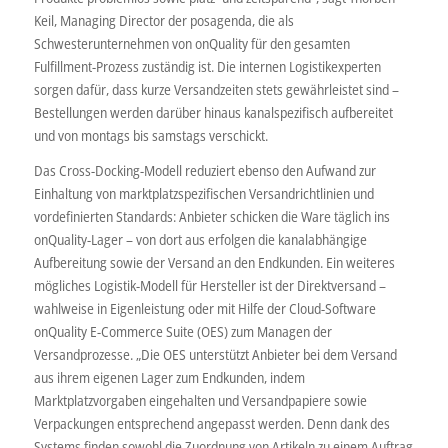
Keil, Managing Director der posagenda, die als
Schwesterunternehmen von onQuality für den gesamten
Fulfillment-Prozess zuständig ist. Die internen Logistikexperten
sorgen dafür, dass kurze Versandzeiten stets gewährleistet sind –
Bestellungen werden darüber hinaus kanalspezifisch aufbereitet
und von montags bis samstags verschickt.
Das Cross-Docking-Modell reduziert ebenso den Aufwand zur
Einhaltung von marktplatzspezifischen Versandrichtlinien und
vordefinierten Standards: Anbieter schicken die Ware täglich ins
onQuality-Lager – von dort aus erfolgen die kanalabhängige
Aufbereitung sowie der Versand an den Endkunden. Ein weiteres
mögliches Logistik-Modell für Hersteller ist der Direktversand –
wahlweise in Eigenleistung oder mit Hilfe der Cloud-Software
onQuality E-Commerce Suite (OES) zum Managen der
Versandprozesse. „Die OES unterstützt Anbieter bei dem Versand
aus ihrem eigenen Lager zum Endkunden, indem
Marktplatzvorgaben eingehalten und Versandpapiere sowie
Verpackungen entsprechend angepasst werden. Denn dank des
Systems finden sowohl die Zuordnung von Artikeln zu einem Auftrag