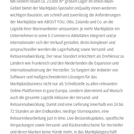
Mit seinem neuen ca. 23.000 m
großen Lager im Rhein-Main-
Gebiet bietet der Marktplatz-Spezialist onQuality einen weiteren
wichtigen Baustein, um schnell und zuverlässig die Anforderungen
der Marktplätze wie ABOUT YOU, Otto, Zalando und Co. an die
Logistik ihrer Warenanbieter umzusetzen. Je mehr Marktplätze ein
Unternehmen in seine E-Commerce-Aktivitäten integriert und je
internationaler sich der Verkauf gestaltet, desto komplexer und
anspruchsvoller werden die Lagerhaltung sowie Versand- und
Retourenabwicklung. Der neue Standort erleichtert als Drehkreuz zu
Ländern wie Frankreich und den Niederlanden die Expansion und
Internationalisierung der Hersteller. So fungiert der Anbieter von
Software und maßgeschneiderten Lösungen für das
Marktplatzbusiness nicht nur als Schnittstelle zu allen relevanten
Online-Plattformen in ganz Europa, sondern übernimmt auf Wunsch
auch die gesamte Logistik inklusive der Versand- und
Retourenabwicklung. Damit sind eine Lieferung innerhalb von 24 bis
72 Stunden an den Endkunden, niedrige Stornoquoten, eine
Retourenbearbeitung just in time, Live-Bestandsupdates, spezifische
Verpackungen sowie Versand- und Rücksendescheine für Hersteller
und deren Marken keine Hürde mehr, in das Marktplatzgeschäft