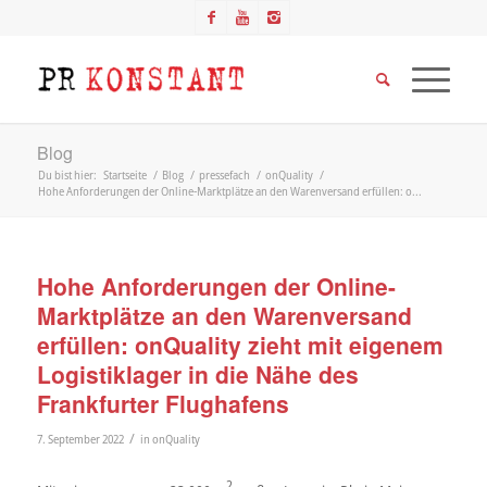
Blog
Du bist hier:
Startseite
/
Blog
/
pressefach
/
onQuality
/
Hohe Anforderungen der Online-Marktplätze an den Warenversand erfüllen: o...
Hohe Anforderungen der Online-
Marktplätze an den Warenversand
erfüllen: onQuality zieht mit eigenem
Logistiklager in die Nähe des
Frankfurter Flughafens
/
7. September 2022
in
onQuality
2