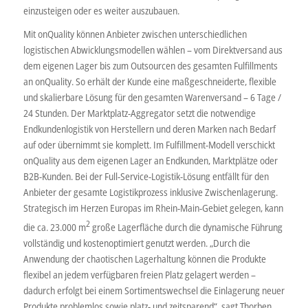
einzusteigen oder es weiter auszubauen.
Mit onQuality können Anbieter zwischen unterschiedlichen
logistischen Abwicklungsmodellen wählen – vom Direktversand aus
dem eigenen Lager bis zum Outsourcen des gesamten Fulfillments
an onQuality. So erhält der Kunde eine maßgeschneiderte, flexible
und skalierbare Lösung für den gesamten Warenversand – 6 Tage /
24 Stunden. Der Marktplatz-Aggregator setzt die notwendige
Endkundenlogistik von Herstellern und deren Marken nach Bedarf
auf oder übernimmt sie komplett. Im Fulfillment-Modell verschickt
onQuality aus dem eigenen Lager an Endkunden, Marktplätze oder
B2B-Kunden. Bei der Full-Service-Logistik-Lösung entfällt für den
Anbieter der gesamte Logistikprozess inklusive Zwischenlagerung.
Strategisch im Herzen Europas im Rhein-Main-Gebiet gelegen, kann
2
die ca. 23.000 m
große Lagerfläche durch die dynamische Führung
vollständig und kostenoptimiert genutzt werden. „Durch die
Anwendung der chaotischen Lagerhaltung können die Produkte
flexibel an jedem verfügbaren freien Platz gelagert werden –
dadurch erfolgt bei einem Sortimentswechsel die Einlagerung neuer
Produkte problemlos sowie platz- und zeitsparend“, sagt Thorben