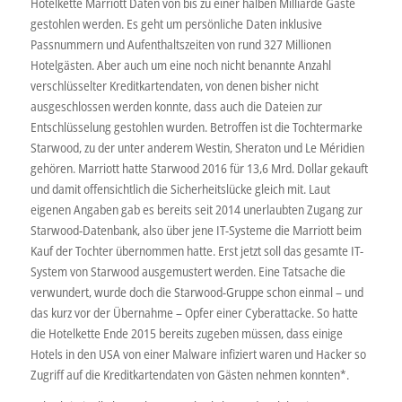
Hotelkette Marriott Daten von bis zu einer halben Milliarde Gäste
gestohlen werden. Es geht um persönliche Daten inklusive
Passnummern und Aufenthaltszeiten von rund 327 Millionen
Hotelgästen. Aber auch um eine noch nicht benannte Anzahl
verschlüsselter Kreditkartendaten, von denen bisher nicht
ausgeschlossen werden konnte, dass auch die Dateien zur
Entschlüsselung gestohlen wurden. Betroffen ist die Tochtermarke
Starwood, zu der unter anderem Westin, Sheraton und Le Méridien
gehören. Marriott hatte Starwood 2016 für 13,6 Mrd. Dollar gekauft
und damit offensichtlich die Sicherheitslücke gleich mit. Laut
eigenen Angaben gab es bereits seit 2014 unerlaubten Zugang zur
Starwood-Datenbank, also über jene IT-Systeme die Marriott beim
Kauf der Tochter übernommen hatte. Erst jetzt soll das gesamte IT-
System von Starwood ausgemustert werden. Eine Tatsache die
verwundert, wurde doch die Starwood-Gruppe schon einmal – und
das kurz vor der Übernahme – Opfer einer Cyberattacke. So hatte
die Hotelkette Ende 2015 bereits zugeben müssen, dass einige
Hotels in den USA von einer Malware infiziert waren und Hacker so
Zugriff auf die Kreditkartendaten von Gästen nehmen konnten*.