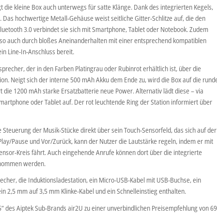
t die kleine Box auch unterwegs für satte Klänge. Dank des integrierten Kegels,
. Das hochwertige Metall-Gehäuse weist seitliche Gitter-Schlitze auf, die den
uetooth 3.0 verbindet sie sich mit Smartphone, Tablet oder Notebook. Zudem
h so auch durch bloßes Aneinanderhalten mit einer entsprechend kompatiblen
ein Line-In-Anschluss bereit.
precher, der in den Farben Platingrau oder Rubinrot erhältlich ist, über die
ion. Neigt sich der interne 500 mAh Akku dem Ende zu, wird die Box auf die rund
rt die 1200 mAh starke Ersatzbatterie neue Power. Alternativ lädt diese – via
artphone oder Tablet auf. Der rot leuchtende Ring der Station informiert über
 Steuerung der Musik-Stücke direkt über sein Touch-Sensorfeld, das sich auf der
Play/Pause und Vor/Zurück, kann der Nutzer die Lautstärke regeln, indem er mit
nsor-Kreis fährt. Auch eingehende Anrufe können dort über die integrierte
genommen werden.
recher, die Induktionsladestation, ein Micro-USB-Kabel mit USB-Buchse, ein
in 2,5 mm auf 3,5 mm Klinke-Kabel und ein Schnelleinstieg enthalten.
15“ des Aiptek Sub-Brands air2U zu einer unverbindlichen Preisempfehlung von 6