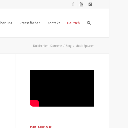
ber uns
Pressefächer
Kontakt
Deutsch
Du bist hier:
Startseite
/
Blog
/
Music Speaker
PR NEWS