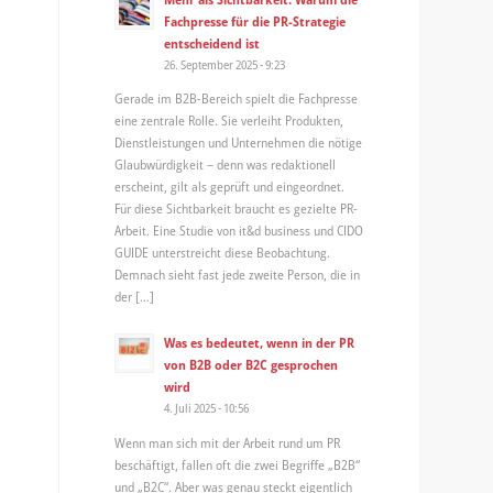
Fachpresse für die PR-Strategie
entscheidend ist
26. September 2025 - 9:23
Gerade im B2B-Bereich spielt die Fachpresse
eine zentrale Rolle. Sie verleiht Produkten,
Dienstleistungen und Unternehmen die nötige
Glaubwürdigkeit – denn was redaktionell
erscheint, gilt als geprüft und eingeordnet.
Für diese Sichtbarkeit braucht es gezielte PR-
Arbeit. Eine Studie von it&d business und CIDO
GUIDE unterstreicht diese Beobachtung.
Demnach sieht fast jede zweite Person, die in
der […]
Was es bedeutet, wenn in der PR
von B2B oder B2C gesprochen
wird
4. Juli 2025 - 10:56
Wenn man sich mit der Arbeit rund um PR
beschäftigt, fallen oft die zwei Begriffe „B2B“
und „B2C“. Aber was genau steckt eigentlich