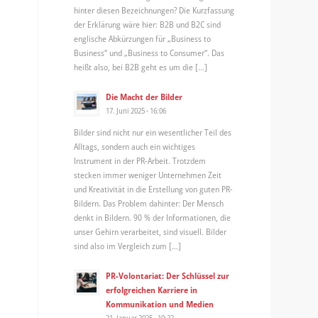
hinter diesen Bezeichnungen? Die Kurzfassung
der Erklärung wäre hier: B2B und B2C sind
englische Abkürzungen für „Business to
Business“ und „Business to Consumer“. Das
heißt also, bei B2B geht es um die […]
Die Macht der Bilder
17. Juni 2025 - 16:06
Bilder sind nicht nur ein wesentlicher Teil des
Alltags, sondern auch ein wichtiges
Instrument in der PR-Arbeit. Trotzdem
stecken immer weniger Unternehmen Zeit
und Kreativität in die Erstellung von guten PR-
Bildern. Das Problem dahinter: Der Mensch
denkt in Bildern. 90 % der Informationen, die
unser Gehirn verarbeitet, sind visuell. Bilder
sind also im Vergleich zum […]
PR-Volontariat: Der Schlüssel zur
erfolgreichen Karriere in
Kommunikation und Medien
21. Januar 2025 - 10:22