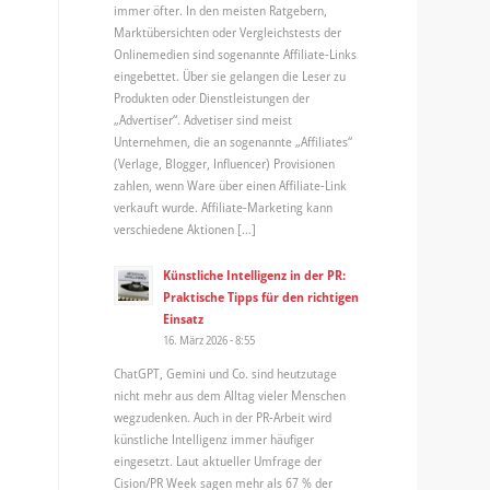
immer öfter. In den meisten Ratgebern,
Marktübersichten oder Vergleichstests der
Onlinemedien sind sogenannte Affiliate-Links
eingebettet. Über sie gelangen die Leser zu
Produkten oder Dienstleistungen der
„Advertiser“. Advetiser sind meist
Unternehmen, die an sogenannte „Affiliates“
(Verlage, Blogger, Influencer) Provisionen
zahlen, wenn Ware über einen Affiliate-Link
verkauft wurde. Affiliate-Marketing kann
verschiedene Aktionen […]
Künstliche Intelligenz in der PR:
Praktische Tipps für den richtigen
Einsatz
16. März 2026 - 8:55
ChatGPT, Gemini und Co. sind heutzutage
nicht mehr aus dem Alltag vieler Menschen
wegzudenken. Auch in der PR-Arbeit wird
künstliche Intelligenz immer häufiger
eingesetzt. Laut aktueller Umfrage der
Cision/PR Week sagen mehr als 67 % der