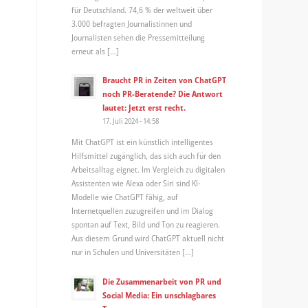
für Deutschland. 74,6 % der weltweit über
3.000 befragten Journalistinnen und
Journalisten sehen die Pressemitteilung
erneut als […]
Braucht PR in Zeiten von ChatGPT
noch PR-Beratende? Die Antwort
lautet: Jetzt erst recht.
17. Juli 2024 - 14:58
Mit ChatGPT ist ein künstlich intelligentes
Hilfsmittel zugänglich, das sich auch für den
Arbeitsalltag eignet. Im Vergleich zu digitalen
Assistenten wie Alexa oder Siri sind KI-
Modelle wie ChatGPT fähig, auf
Internetquellen zuzugreifen und im Dialog
spontan auf Text, Bild und Ton zu reagieren.
Aus diesem Grund wird ChatGPT aktuell nicht
nur in Schulen und Universitäten […]
Die Zusammenarbeit von PR und
Social Media: Ein unschlagbares