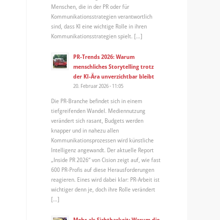
Menschen, die in der PR oder für
Kommunikationsstrategien verantwortlich
sind, dass KI eine wichtige Rolle in ihren
Kommunikationsstrategien spielt. […]
PR-Trends 2026: Warum
menschliches Storytelling trotz
der KI-Ära unverzichtbar bleibt
20. Februar 2026 - 11:05
Die PR-Branche befindet sich in einem
tiefgreifenden Wandel. Mediennutzung
verändert sich rasant, Budgets werden
knapper und in nahezu allen
Kommunikationsprozessen wird künstliche
Intelligenz angewandt. Der aktuelle Report
„Inside PR 2026“ von Cision zeigt auf, wie fast
600 PR-Profis auf diese Herausforderungen
reagieren. Eines wird dabei klar: PR-Arbeit ist
wichtiger denn je, doch ihre Rolle verändert
[…]
Mehr als Sichtbarkeit: Warum die