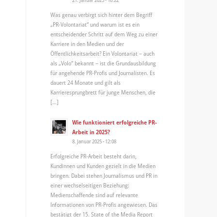
Was genau verbirgt sich hinter dem Begriff
„PR-Volontariat“ und warum ist es ein
entscheidender Schritt auf dem Weg zu einer
Karriere in den Medien und der
Öffentlichkeitsarbeit? Ein Volontariat – auch
als „Volo“ bekannt – ist die Grundausbildung
für angehende PR-Profis und Journalisten. Es
dauert 24 Monate und gilt als
Karrieresprungbrett für junge Menschen, die
[…]
Wie funktioniert erfolgreiche PR-
Arbeit in 2025?
8. Januar 2025 - 12:08
Erfolgreiche PR-Arbeit besteht darin,
Kundinnen und Kunden gezielt in die Medien
bringen. Dabei stehen Journalismus und PR in
einer wechselseitigen Beziehung:
Medienschaffende sind auf relevante
Informationen von PR-Profis angewiesen. Das
bestätigt der 15. State of the Media Report