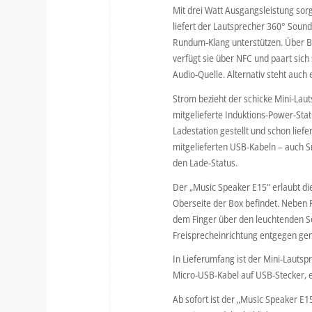
Mit drei Watt Ausgangsleistung sorg
liefert der Lautsprecher 360° Sound
Rundum-Klang unterstützen. Über Bl
verfügt sie über NFC und paart sic
Audio-Quelle. Alternativ steht auch 
Strom bezieht der schicke Mini-Lauts
mitgelieferte Induktions-Power-Stat
Ladestation gestellt und schon liefe
mitgelieferten USB-Kabeln – auch Sm
den Lade-Status.
Der „Music Speaker E15“ erlaubt die
Oberseite der Box befindet. Neben 
dem Finger über den leuchtenden Se
Freisprecheinrichtung entgegen 
In Lieferumfang ist der Mini-Lautsp
Micro-USB-Kabel auf USB-Stecker, e
Ab sofort ist der „Music Speaker E