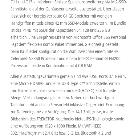
C11 und C13 – mit einem Slot zur Speichererweiterung via M.2-SSD-
Schnittstelle auf der Gehäuseunterseite ausgestattet. Über diesen
lässt sich der bereits verbaute 64 GB Speicher mit wenigen
Handgriffen mittels eines 42 mm SSD-Moduls erweitern. Im Bundle
ist das P14B mit SSDs der Kapazitäten 64, 128 und 256 GB
erhältlich. Eine Ein-Jahres-Lizenz von Microsofts Office 365 Personal
liegt dem flexiblen Kombi-Paket immer bei. Gleichzeitig besteht
beim Kauf jeder Konfiguration die Wahl zwischen einem Intel®
Celeron® N3350 Prozessor und einem Intel® Pentium® N4200
Prozessor – beide in Kombination mit 4 GB RAM.
Allen Ausstattungsvarianten gemein sind zwei USB-Ports 3.1 Gen 1,
eine Micro-HDMI®- und eine USB-Type-C™-Schnittstelle, ein 3,5
mm Klinkenanschluss sowie ein microSD(HC/XC)-Slot für jede
Menge Verbindungsmöglichkeiten. Neben der hochwertigen
Tastatur steht auch ein Sensorfeld inklusive Fingerprint-Erkennung
zur Dateneingabe zur Verfügung. Der 14,1 Zoll große, matte
Bildschirm des TREKSTOR Notebooks bietet IPS-Technologie sowie
eine Auflösung von 1920 x 1080 Pixeln. Mit WiFi (IEEE
802.11ac/b/g/n mit 2,4 GHz bzw. 5 GHz), Bluetooth 4.2 und