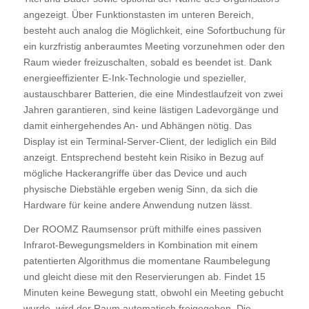
angezeigt. Über Funktionstasten im unteren Bereich,
besteht auch analog die Möglichkeit, eine Sofortbuchung für
ein kurzfristig anberaumtes Meeting vorzunehmen oder den
Raum wieder freizuschalten, sobald es beendet ist. Dank
energieeffizienter E-Ink-Technologie und spezieller,
austauschbarer Batterien, die eine Mindestlaufzeit von zwei
Jahren garantieren, sind keine lästigen Ladevorgänge und
damit einhergehendes An- und Abhängen nötig. Das
Display ist ein Terminal-Server-Client, der lediglich ein Bild
anzeigt. Entsprechend besteht kein Risiko in Bezug auf
mögliche Hackerangriffe über das Device und auch
physische Diebstähle ergeben wenig Sinn, da sich die
Hardware für keine andere Anwendung nutzen lässt.
Der ROOMZ Raumsensor prüft mithilfe eines passiven
Infrarot-Bewegungsmelders in Kombination mit einem
patentierten Algorithmus die momentane Raumbelegung
und gleicht diese mit den Reservierungen ab. Findet 15
Minuten keine Bewegung statt, obwohl ein Meeting gebucht
wurde, wird der Raum automatisch freigegeben. Die