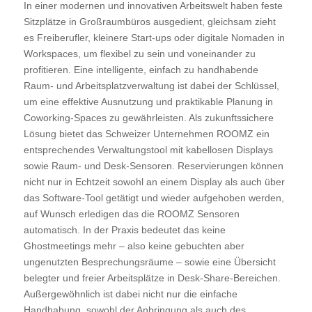
In einer modernen und innovativen Arbeitswelt haben feste
Sitzplätze in Großraumbüros ausgedient, gleichsam zieht
es Freiberufler, kleinere Start-ups oder digitale Nomaden in
Workspaces, um flexibel zu sein und voneinander zu
profitieren. Eine intelligente, einfach zu handhabende
Raum- und Arbeitsplatzverwaltung ist dabei der Schlüssel,
um eine effektive Ausnutzung und praktikable Planung in
Coworking-Spaces zu gewährleisten. Als zukunftssichere
Lösung bietet das Schweizer Unternehmen ROOMZ ein
entsprechendes Verwaltungstool mit kabellosen Displays
sowie Raum- und Desk-Sensoren. Reservierungen können
nicht nur in Echtzeit sowohl an einem Display als auch über
das Software-Tool getätigt und wieder aufgehoben werden,
auf Wunsch erledigen das die ROOMZ Sensoren
automatisch. In der Praxis bedeutet das keine
Ghostmeetings mehr – also keine gebuchten aber
ungenutzten Besprechungsräume – sowie eine Übersicht
belegter und freier Arbeitsplätze in Desk-Share-Bereichen.
Außergewöhnlich ist dabei nicht nur die einfache
Handhabung, sowohl der Anbringung als auch des