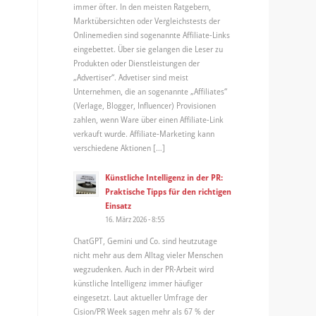
immer öfter. In den meisten Ratgebern,
Marktübersichten oder Vergleichstests der
Onlinemedien sind sogenannte Affiliate-Links
eingebettet. Über sie gelangen die Leser zu
Produkten oder Dienstleistungen der
„Advertiser“. Advetiser sind meist
Unternehmen, die an sogenannte „Affiliates“
(Verlage, Blogger, Influencer) Provisionen
zahlen, wenn Ware über einen Affiliate-Link
verkauft wurde. Affiliate-Marketing kann
verschiedene Aktionen […]
Künstliche Intelligenz in der PR:
Praktische Tipps für den richtigen
Einsatz
16. März 2026 - 8:55
ChatGPT, Gemini und Co. sind heutzutage
nicht mehr aus dem Alltag vieler Menschen
wegzudenken. Auch in der PR-Arbeit wird
künstliche Intelligenz immer häufiger
eingesetzt. Laut aktueller Umfrage der
Cision/PR Week sagen mehr als 67 % der