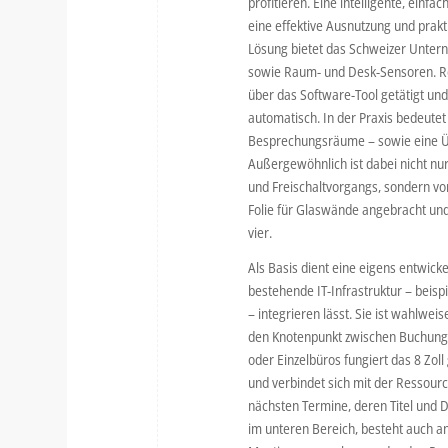
profitieren. Eine intelligente, ein
eine effektive Ausnutzung und prak
Lösung bietet das Schweizer Unter
sowie Raum- und Desk-Sensoren. Res
über das Software-Tool getätigt u
automatisch. In der Praxis bedeute
Besprechungsräume – sowie eine Übe
Außergewöhnlich ist dabei nicht nu
und Freischaltvorgangs, sondern vo
Folie für Glaswände angebracht und 
vier.
Als Basis dient eine eigens entwick
bestehende IT-Infrastruktur – beis
– integrieren lässt. Sie ist wahlwe
den Knotenpunkt zwischen Buchung
oder Einzelbüros fungiert das 8 Zo
und verbindet sich mit der Ressou
nächsten Termine, deren Titel und 
im unteren Bereich, besteht auch an