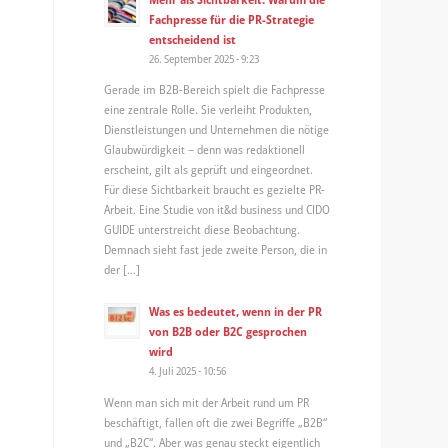
Fachpresse für die PR-Strategie
entscheidend ist
26. September 2025 - 9:23
Gerade im B2B-Bereich spielt die Fachpresse
eine zentrale Rolle. Sie verleiht Produkten,
Dienstleistungen und Unternehmen die nötige
Glaubwürdigkeit – denn was redaktionell
erscheint, gilt als geprüft und eingeordnet.
Für diese Sichtbarkeit braucht es gezielte PR-
Arbeit. Eine Studie von it&d business und CIDO
GUIDE unterstreicht diese Beobachtung.
Demnach sieht fast jede zweite Person, die in
der […]
Was es bedeutet, wenn in der PR
von B2B oder B2C gesprochen
wird
4. Juli 2025 - 10:56
Wenn man sich mit der Arbeit rund um PR
beschäftigt, fallen oft die zwei Begriffe „B2B“
und „B2C“. Aber was genau steckt eigentlich