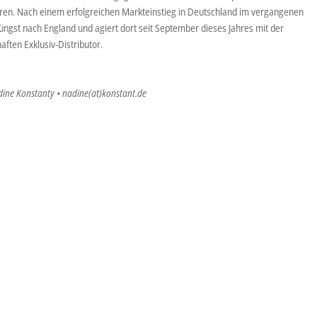
en. Nach einem erfolgreichen Markteinstieg in Deutschland im vergangenen
üngst nach England und agiert dort seit September dieses Jahres mit der
ften Exklusiv-Distributor.
dine Konstanty • nadine(at)konstant.de