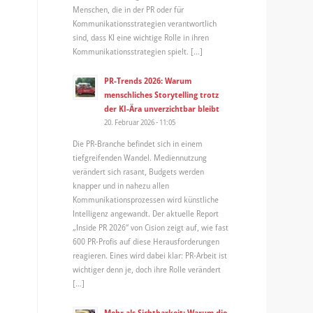
Menschen, die in der PR oder für
Kommunikationsstrategien verantwortlich
sind, dass KI eine wichtige Rolle in ihren
Kommunikationsstrategien spielt. […]
PR-Trends 2026: Warum
menschliches Storytelling trotz
der KI-Ära unverzichtbar bleibt
20. Februar 2026 - 11:05
Die PR-Branche befindet sich in einem
tiefgreifenden Wandel. Mediennutzung
verändert sich rasant, Budgets werden
knapper und in nahezu allen
Kommunikationsprozessen wird künstliche
Intelligenz angewandt. Der aktuelle Report
„Inside PR 2026“ von Cision zeigt auf, wie fast
600 PR-Profis auf diese Herausforderungen
reagieren. Eines wird dabei klar: PR-Arbeit ist
wichtiger denn je, doch ihre Rolle verändert
[…]
Mehr als Sichtbarkeit: Warum die