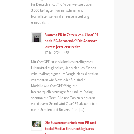
für Deutschland. 74,6 % der weltweit über
3.000 befragten Journalistinnen und
Journalisten sehen die Pressemitteilung
erneut als […]
Braucht PR in Zeiten von ChatGPT
noch PR-Beratende? Die Antwort
lautet: Jetzt erst recht.
17. Juli 2024 - 14:58
Mit ChatGPT ist ein künstlich intelligentes
Hilfsmittel zugänglich, das sich auch für den
Arbeitsalltag eignet. Im Vergleich zu digitalen
Assistenten wie Alexa oder Siri sind KI-
Modelle wie ChatGPT fähig, auf
Internetquellen zuzugreifen und im Dialog
spontan auf Text, Bild und Ton zu reagieren.
Aus diesem Grund wird ChatGPT aktuell nicht
nur in Schulen und Universitäten […]
Die Zusammenarbeit von PR und
Social Media: Ein unschlagbares