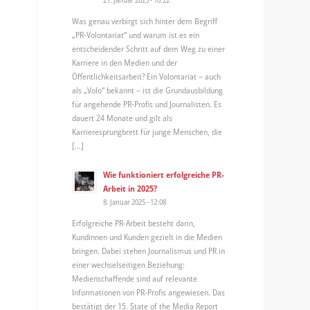
Was genau verbirgt sich hinter dem Begriff
„PR-Volontariat“ und warum ist es ein
entscheidender Schritt auf dem Weg zu einer
Karriere in den Medien und der
Öffentlichkeitsarbeit? Ein Volontariat – auch
als „Volo“ bekannt – ist die Grundausbildung
für angehende PR-Profis und Journalisten. Es
dauert 24 Monate und gilt als
Karrieresprungbrett für junge Menschen, die
[…]
Wie funktioniert erfolgreiche PR-
Arbeit in 2025?
8. Januar 2025 - 12:08
Erfolgreiche PR-Arbeit besteht darin,
Kundinnen und Kunden gezielt in die Medien
bringen. Dabei stehen Journalismus und PR in
einer wechselseitigen Beziehung:
Medienschaffende sind auf relevante
Informationen von PR-Profis angewiesen. Das
bestätigt der 15. State of the Media Report