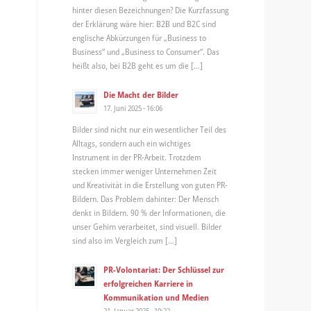
hinter diesen Bezeichnungen? Die Kurzfassung
der Erklärung wäre hier: B2B und B2C sind
englische Abkürzungen für „Business to
Business“ und „Business to Consumer“. Das
heißt also, bei B2B geht es um die […]
Die Macht der Bilder
17. Juni 2025 - 16:06
Bilder sind nicht nur ein wesentlicher Teil des
Alltags, sondern auch ein wichtiges
Instrument in der PR-Arbeit. Trotzdem
stecken immer weniger Unternehmen Zeit
und Kreativität in die Erstellung von guten PR-
Bildern. Das Problem dahinter: Der Mensch
denkt in Bildern. 90 % der Informationen, die
unser Gehirn verarbeitet, sind visuell. Bilder
sind also im Vergleich zum […]
PR-Volontariat: Der Schlüssel zur
erfolgreichen Karriere in
Kommunikation und Medien
21. Januar 2025 - 10:22