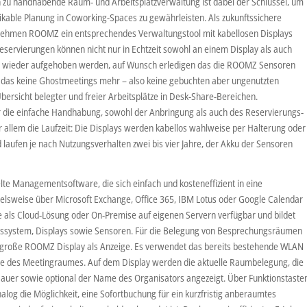
fach zu handhabende Raum- und Arbeitsplatzverwaltung ist dabei der Schlüssel, um
tikable Planung in Coworking-Spaces zu gewährleisten. Als zukunftssichere
nehmen ROOMZ ein entsprechendes Verwaltungstool mit kabellosen Displays
ervierungen können nicht nur in Echtzeit sowohl an einem Display als auch
nd wieder aufgehoben werden, auf Wunsch erledigen das die ROOMZ Sensoren
t das keine Ghostmeetings mehr – also keine gebuchten aber ungenutzten
rsicht belegter und freier Arbeitsplätze in Desk-Share-Bereichen.
r die einfache Handhabung, sowohl der Anbringung als auch des Reservierungs-
r allem die Laufzeit: Die Displays werden kabellos wahlweise per Halterung oder
laufen je nach Nutzungsverhalten zwei bis vier Jahre, der Akku der Sensoren
elte Managementsoftware, die sich einfach und kosteneffizient in eine
pielsweise über Microsoft Exchange, Office 365, IBM Lotus oder Google Calendar
ise als Cloud-Lösung oder On-Premise auf eigenen Servern verfügbar und bildet
ssystem, Displays sowie Sensoren. Für die Belegung von Besprechungsräumen
ll große ROOMZ Display als Anzeige. Es verwendet das bereits bestehende WLAN
rce des Meetingraumes. Auf dem Display werden die aktuelle Raumbelegung, die
Dauer sowie optional der Name des Organisators angezeigt. Über Funktionstaste
alog die Möglichkeit, eine Sofortbuchung für ein kurzfristig anberaumtes