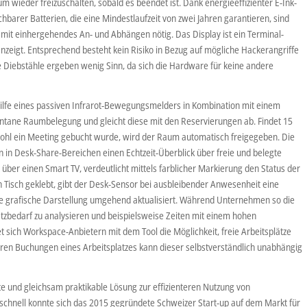
wieder freizuschalten, sobald es beendet ist. Dank energieeffizienter E-Ink-
chbarer Batterien, die eine Mindestlaufzeit von zwei Jahren garantieren, sind
mit einhergehendes An- und Abhängen nötig. Das Display ist ein Terminal-
d anzeigt. Entsprechend besteht kein Risiko in Bezug auf mögliche Hackerangriffe
 Diebstähle ergeben wenig Sinn, da sich die Hardware für keine andere
fe eines passiven Infrarot-Bewegungsmelders in Kombination mit einem
ntane Raumbelegung und gleicht diese mit den Reservierungen ab. Findet 15
ohl ein Meeting gebucht wurde, wird der Raum automatisch freigegeben. Die
n Desk-Share-Bereichen einen Echtzeit-Überblick über freie und belegte
t über einen Smart TV, verdeutlicht mittels farblicher Markierung den Status der
en Tisch geklebt, gibt der Desk-Sensor bei ausbleibender Anwesenheit eine
ie grafische Darstellung umgehend aktualisiert. Während Unternehmen so die
atzbedarf zu analysieren und beispielsweise Zeiten mit einem hohen
et sich Workspace-Anbietern mit dem Tool die Möglichkeit, freie Arbeitsplätze
geren Buchungen eines Arbeitsplatzes kann dieser selbstverständlich unabhängig
e und gleichsam praktikable Lösung zur effizienteren Nutzung von
chnell konnte sich das 2015 gegründete Schweizer Start-up auf dem Markt für