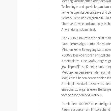
Meeting vorzunehmen oder den Raum 
Technologie und spezieller, austaus
keine lästigen Ladevorgänge und da
Server-Client, der lediglich ein Bil
über das Device und auch physische
Anwendung nutzen lässt.
Der ROOMZ Raumsensor prüft mithil
patentierten Algorithmus die mome
Minuten keine Bewegung statt, obw
ROOMZ Desk-Sensoren ermöglichen i
Arbeitsplätze. Eine Grafik, angezeig
jeweiligen Plätze. Kabellos unter d
Meldung an den Server, der auch d
Möglichkeit haben den variablen Pl
Arbeitsplatzbedarf auszulesen, biet
einfacher zu organisieren. Bei län
vom Sensor geblockt werden.
Damit bietet ROOMZ eine intelligent
Raumressourcen an. Entsprechend s