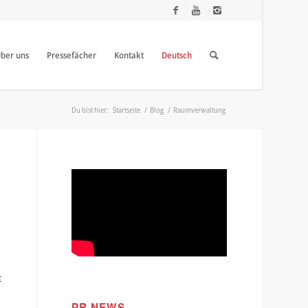
ber uns
Pressefächer
Kontakt
Deutsch
Du bist hier:
Startseite
/
Blog
/
Raumverwaltung
t
PR NEWS