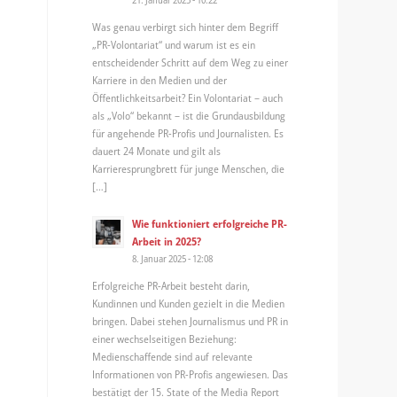
Was genau verbirgt sich hinter dem Begriff
„PR-Volontariat“ und warum ist es ein
entscheidender Schritt auf dem Weg zu einer
Karriere in den Medien und der
Öffentlichkeitsarbeit? Ein Volontariat – auch
als „Volo“ bekannt – ist die Grundausbildung
für angehende PR-Profis und Journalisten. Es
dauert 24 Monate und gilt als
Karrieresprungbrett für junge Menschen, die
[…]
Wie funktioniert erfolgreiche PR-
Arbeit in 2025?
8. Januar 2025 - 12:08
Erfolgreiche PR-Arbeit besteht darin,
Kundinnen und Kunden gezielt in die Medien
bringen. Dabei stehen Journalismus und PR in
einer wechselseitigen Beziehung:
Medienschaffende sind auf relevante
Informationen von PR-Profis angewiesen. Das
bestätigt der 15. State of the Media Report