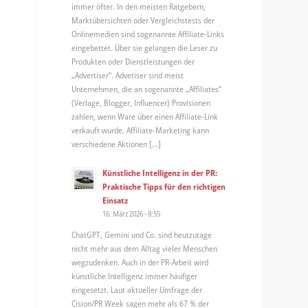
immer öfter. In den meisten Ratgebern,
Marktübersichten oder Vergleichstests der
Onlinemedien sind sogenannte Affiliate-Links
eingebettet. Über sie gelangen die Leser zu
Produkten oder Dienstleistungen der
„Advertiser“. Advetiser sind meist
Unternehmen, die an sogenannte „Affiliates“
(Verlage, Blogger, Influencer) Provisionen
zahlen, wenn Ware über einen Affiliate-Link
verkauft wurde. Affiliate-Marketing kann
verschiedene Aktionen […]
Künstliche Intelligenz in der PR:
Praktische Tipps für den richtigen
Einsatz
16. März 2026 - 8:55
ChatGPT, Gemini und Co. sind heutzutage
nicht mehr aus dem Alltag vieler Menschen
wegzudenken. Auch in der PR-Arbeit wird
künstliche Intelligenz immer häufiger
eingesetzt. Laut aktueller Umfrage der
Cision/PR Week sagen mehr als 67 % der