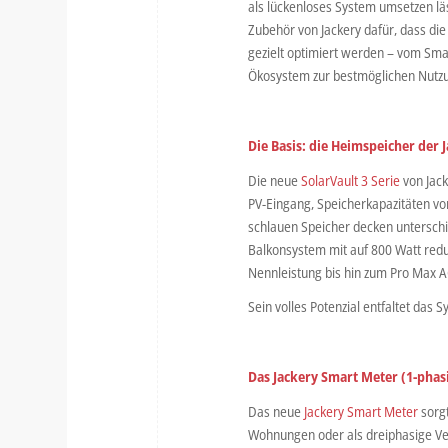
als lückenloses System umsetzen l
Zubehör von Jackery dafür, dass di
gezielt optimiert werden – vom Smar
Ökosystem zur bestmöglichen Nutzu
Die Basis: die Heimspeicher der J
Die neue
SolarVault 3 Serie
von Jack
PV-Eingang, Speicherkapazitäten v
schlauen Speicher decken unterschi
Balkonsystem mit auf 800 Watt redu
Nennleistung bis hin zum Pro Max A
Sein volles Potenzial entfaltet das
Das Jackery Smart Meter (1-phas
Das neue
Jackery Smart Meter
sorgt
Wohnungen oder als dreiphasige Ve