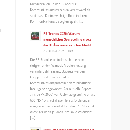
Menschen, die in der PR oder für
Kommunikationsstrategien verantwortlich
sind, dass KI eine wichtige Rolle in ihren
Kommunikationsstrategien spielt. […]
t
PR-Trends 2026: Warum
menschliches Storytelling trotz
der KI-Ära unverzichtbar bleibt
20. Februar 2026 - 11:05
Die PR-Branche befindet sich in einem
tiefgreifenden Wandel. Mediennutzung
verändert sich rasant, Budgets werden
knapper und in nahezu allen
Kommunikationsprozessen wird künstliche
Intelligenz angewandt. Der aktuelle Report
„Inside PR 2026“ von Cision zeigt auf, wie fast
600 PR-Profis auf diese Herausforderungen
reagieren. Eines wird dabei klar: PR-Arbeit ist
wichtiger denn je, doch ihre Rolle verändert
[…]
Mehr als Sichtbarkeit: Warum die