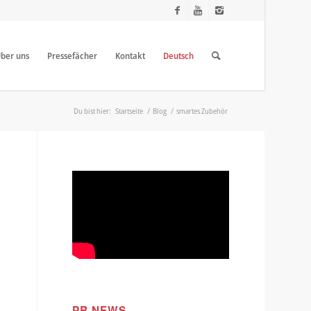
ber uns
Pressefächer
Kontakt
Deutsch
Du bist hier:
Startseite
/
Blog
/
smartes Zubehör
t
PR NEWS