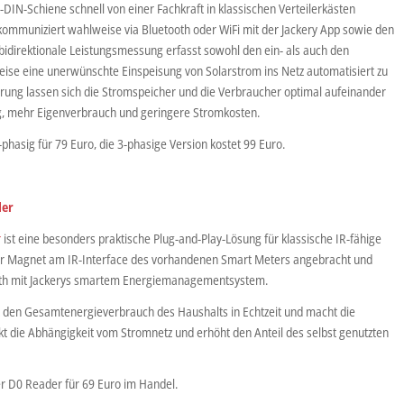
DIN-Schiene schnell von einer Fachkraft in klassischen Verteilerkästen
 kommuniziert wahlweise via Bluetooth oder WiFi mit der Jackery App sowie den
 bidirektionale Leistungsmessung erfasst sowohl den ein- als auch den
ise eine unerwünschte Einspeisung von Solarstrom ins Netz automatisiert zu
rung lassen sich die Stromspeicher und die Verbraucher optimal aufeinander
g, mehr Eigenverbrauch und geringere Stromkosten.
phasig für 79 Euro, die 3-phasige Version kostet 99 Euro.
der
r
ist eine besonders praktische Plug-and-Play-Lösung für klassische IR-fähige
er Magnet am IR-Interface des vorhandenen Smart Meters angebracht und
tooth mit Jackerys smartem Energiemanagementsystem.
 den Gesamtenergieverbrauch des Haushalts in Echtzeit und macht die
t die Abhängigkeit vom Stromnetz und erhöht den Anteil des selbst genutzten
er D0 Reader für 69 Euro im Handel.