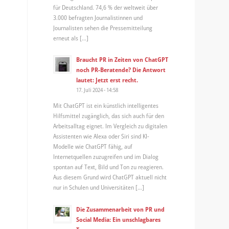
für Deutschland. 74,6 % der weltweit über
3.000 befragten Journalistinnen und
Journalisten sehen die Pressemitteilung
erneut als […]
Braucht PR in Zeiten von ChatGPT
noch PR-Beratende? Die Antwort
lautet: Jetzt erst recht.
17. Juli 2024 - 14:58
Mit ChatGPT ist ein künstlich intelligentes
Hilfsmittel zugänglich, das sich auch für den
Arbeitsalltag eignet. Im Vergleich zu digitalen
Assistenten wie Alexa oder Siri sind KI-
Modelle wie ChatGPT fähig, auf
Internetquellen zuzugreifen und im Dialog
spontan auf Text, Bild und Ton zu reagieren.
Aus diesem Grund wird ChatGPT aktuell nicht
nur in Schulen und Universitäten […]
Die Zusammenarbeit von PR und
Social Media: Ein unschlagbares