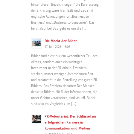
hinter diesen Bezeichnungen? Die Kurzfassung
der Erklärung wäre hier: B2B und B2C sind
englische Abkürzungen für „Business to
Business“ und „Business to Consumer“. Das
heißt also, bei B2B geht es um die […]
Die Macht der Bilder
17. Juni 2025 - 16:06
Bilder sind nicht nur ein wesentlicher Teil des
Alltags, sondern auch ein wichtiges
Instrument in der PR-Arbeit. Trotzdem
stecken immer weniger Unternehmen Zeit
und Kreativität in die Erstellung von guten PR-
Bildern. Das Problem dahinter: Der Mensch
denkt in Bildern. 90 % der Informationen, die
unser Gehirn verarbeitet, sind visuell. Bilder
sind also im Vergleich zum […]
PR-Volontariat: Der Schlüssel zur
erfolgreichen Karriere in
Kommunikation und Medien
21. Januar 2025 - 10:22