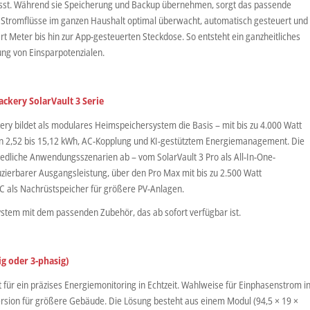
ässt. Während sie Speicherung und Backup übernehmen, sorgt das passende
e Stromflüsse im ganzen Haushalt optimal überwacht, automatisch gesteuert und
t Meter bis hin zur App-gesteuerten Steckdose. So entsteht ein ganzheitliches
ng von Einsparpotenzialen.
ackery SolarVault 3 Serie
ery bildet als modulares Heimspeichersystem die Basis – mit bis zu 4.000 Watt
on 2,52 bis 15,12 kWh, AC-Kopplung und KI-gestütztem Energiemanagement. Die
edliche Anwendungsszenarien ab – vom SolarVault 3 Pro als All-In-One-
zierbarer Ausgangsleistung, über den Pro Max mit bis zu 2.500 Watt
C als Nachrüstspeicher für größere PV-Anlagen.
 System mit dem passenden Zubehör, das ab sofort verfügbar ist.
ig oder 3-phasig)
 für ein präzises Energiemonitoring in Echtzeit. Wahlweise für Einphasenstrom i
rsion für größere Gebäude. Die Lösung besteht aus einem Modul (94,5 × 19 ×