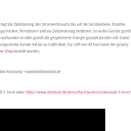
ringt die Optimierung des Stromverbrauchs bis auf die Geräteebene. Einzelne
pp tracken, fernsteuern und via Zeitsteuerung bedienen. So laufen Geräte geziel
vorhanden ist oder gezielt die gespeicherte Energie genutzt werden soll. Dabei
stungsstarke Geräte mit bis zu 3.680 Watt. Zur UVP von 49 Euro kann der Jackery
ine Shop
bestellt werden.
dine Konstanty • nadine(at)konstant.de
lt 3 Serie unter
https://www.konstant.de/pressefach/jackery/solarvault-3-serie/