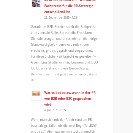
Fachpresse für die PR-Strategie
entscheidend ist
26. September 2025 - 9:23
Gerade im B2B-Bereich spielt die Fachpresse
eine zentrale Rolle. Sie verleiht Produkten,
Dienstleistungen und Unternehmen die nötige
Glaubwürdigkeit – denn was redaktionell
erscheint, gilt als geprüft und eingeordnet.
Für diese Sichtbarkeit braucht es gezielte PR-
Arbeit. Eine Studie von it&d business und CIDO
GUIDE unterstreicht diese Beobachtung.
Demnach sieht fast jede zweite Person, die in
der […]
Was es bedeutet, wenn in der PR
von B2B oder B2C gesprochen
wird
4. Juli 2025 - 10:56
Wenn man sich mit der Arbeit rund um PR
beschäftigt, fallen oft die zwei Begriffe „B2B“
und „B2C“. Aber was genau steckt eigentlich