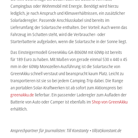
Campingbus oder Wohnmobil mit Energie. Benötigt wird hierzu
lediglich, je nach Anspruch und Klimaverhältnissen, ein zusätzlicher
Solarladeregler. Passende Anschlusskabel sind bereits im
Lieferumfang der Solartasche enthalten. Der Vorteil: Auch wenn das
Fahrzeug im Schatten steht, wird die Verbraucher- oder
Starterbatterie aufgeladen, wenn die Solartasche in der Sonne liegt.
Das Einsteigermodell GreenAkku GA-B060M mit 60Wp ist bereits
für 189 Euro zu haben. Mit Maßen von gerade einmal 530 x 440 x 45
mm in der 60Wp Monozellen-Ausführung ist die Solartasche von
GreenAkku schnell verstaut und beansprucht kaum Platz. Leicht zu
transportieren ist sie so bei jedem Camping-Trip dabei. Die Range
an portablen Solar-Kraftwerken ist ab sofort zum Aktionspreis bei
greenakku.de
lieferbar. Ein passender Laderegler zum Aufladen der
Batterie von Auto oder Camper ist ebenfalls im
Shop von GreenAkku
erhältlich.
Ansprechpartner für Journalisten: Till Konstanty • till(at)konstant.de