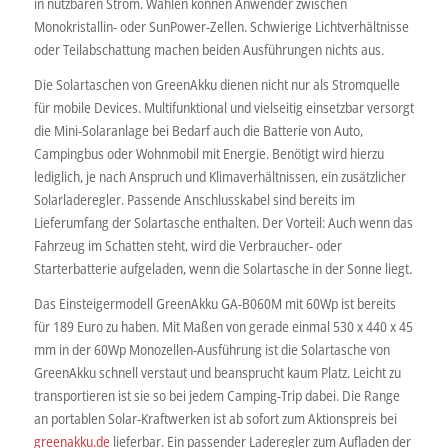
in nutzbaren Strom. Wählen können Anwender zwischen
Monokristallin- oder SunPower-Zellen. Schwierige Lichtverhältnisse
oder Teilabschattung machen beiden Ausführungen nichts aus.
Die Solartaschen von GreenAkku dienen nicht nur als Stromquelle
für mobile Devices. Multifunktional und vielseitig einsetzbar versorgt
die Mini-Solaranlage bei Bedarf auch die Batterie von Auto,
Campingbus oder Wohnmobil mit Energie. Benötigt wird hierzu
lediglich, je nach Anspruch und Klimaverhältnissen, ein zusätzlicher
Solarladeregler. Passende Anschlusskabel sind bereits im
Lieferumfang der Solartasche enthalten. Der Vorteil: Auch wenn das
Fahrzeug im Schatten steht, wird die Verbraucher- oder
Starterbatterie aufgeladen, wenn die Solartasche in der Sonne liegt.
Das Einsteigermodell GreenAkku GA-B060M mit 60Wp ist bereits
für 189 Euro zu haben. Mit Maßen von gerade einmal 530 x 440 x 45
mm in der 60Wp Monozellen-Ausführung ist die Solartasche von
GreenAkku schnell verstaut und beansprucht kaum Platz. Leicht zu
transportieren ist sie so bei jedem Camping-Trip dabei. Die Range
an portablen Solar-Kraftwerken ist ab sofort zum Aktionspreis bei
greenakku.de
lieferbar. Ein passender Laderegler zum Aufladen der