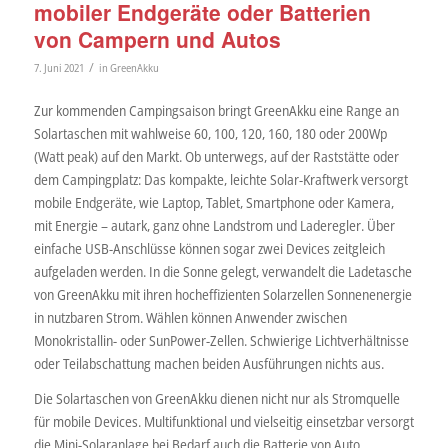
mobiler Endgeräte oder Batterien
von Campern und Autos
/
7. Juni 2021
in
GreenAkku
Zur kommenden Campingsaison bringt GreenAkku eine Range an
Solartaschen mit wahlweise 60, 100, 120, 160, 180 oder 200Wp
(Watt peak) auf den Markt. Ob unterwegs, auf der Raststätte oder
dem Campingplatz: Das kompakte, leichte Solar-Kraftwerk versorgt
mobile Endgeräte, wie Laptop, Tablet, Smartphone oder Kamera,
mit Energie – autark, ganz ohne Landstrom und Laderegler. Über
einfache USB-Anschlüsse können sogar zwei Devices zeitgleich
aufgeladen werden. In die Sonne gelegt, verwandelt die Ladetasche
von GreenAkku mit ihren hocheffizienten Solarzellen Sonnenenergie
in nutzbaren Strom. Wählen können Anwender zwischen
Monokristallin- oder SunPower-Zellen. Schwierige Lichtverhältnisse
oder Teilabschattung machen beiden Ausführungen nichts aus.
Die Solartaschen von GreenAkku dienen nicht nur als Stromquelle
für mobile Devices. Multifunktional und vielseitig einsetzbar versorgt
die Mini-Solaranlage bei Bedarf auch die Batterie von Auto,