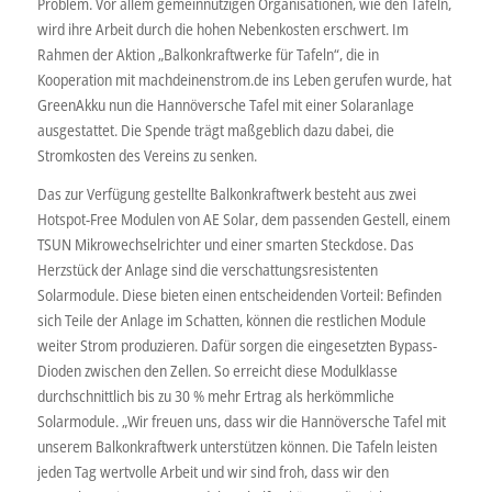
Problem. Vor allem gemeinnützigen Organisationen, wie den Tafeln,
wird ihre Arbeit durch die hohen Nebenkosten erschwert. Im
Rahmen der Aktion „Balkonkraftwerke für Tafeln“, die in
Kooperation mit machdeinenstrom.de ins Leben gerufen wurde, hat
GreenAkku nun die Hannöversche Tafel mit einer Solaranlage
ausgestattet. Die Spende trägt maßgeblich dazu dabei, die
Stromkosten des Vereins zu senken.
Das zur Verfügung gestellte Balkonkraftwerk besteht aus zwei
Hotspot-Free Modulen von AE Solar, dem passenden Gestell, einem
TSUN Mikrowechselrichter und einer smarten Steckdose. Das
Herzstück der Anlage sind die verschattungsresistenten
Solarmodule. Diese bieten einen entscheidenden Vorteil: Befinden
sich Teile der Anlage im Schatten, können die restlichen Module
weiter Strom produzieren. Dafür sorgen die eingesetzten Bypass-
Dioden zwischen den Zellen. So erreicht diese Modulklasse
durchschnittlich bis zu 30 % mehr Ertrag als herkömmliche
Solarmodule. „Wir freuen uns, dass wir die Hannöversche Tafel mit
unserem Balkonkraftwerk unterstützen können. Die Tafeln leisten
jeden Tag wertvolle Arbeit und wir sind froh, dass wir den