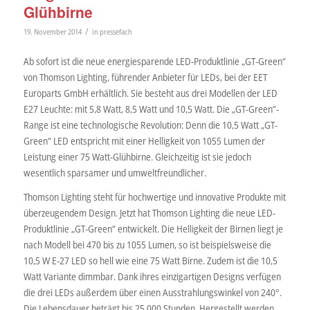
Glühbirne
/
19. November 2014
in
pressefach
Ab sofort ist die neue energiesparende LED-Produktlinie „GT-Green“
von Thomson Lighting, führender Anbieter für LEDs, bei der EET
Europarts GmbH erhältlich. Sie besteht aus drei Modellen der LED
E27 Leuchte: mit 5,8 Watt, 8,5 Watt und 10,5 Watt. Die „GT-Green“-
Range ist eine technologische Revolution: Denn die 10,5 Watt „GT-
Green“ LED entspricht mit einer Helligkeit von 1055 Lumen der
Leistung einer 75 Watt-Glühbirne. Gleichzeitig ist sie jedoch
wesentlich sparsamer und umweltfreundlicher.
Thomson Lighting steht für hochwertige und innovative Produkte mit
überzeugendem Design. Jetzt hat Thomson Lighting die neue LED-
Produktlinie „GT-Green“ entwickelt. Die Helligkeit der Birnen liegt je
nach Modell bei 470 bis zu 1055 Lumen, so ist beispielsweise die
10,5 W E-27 LED so hell wie eine 75 Watt Birne. Zudem ist die 10,5
Watt Variante dimmbar. Dank ihres einzigartigen Designs verfügen
die drei LEDs außerdem über einen Ausstrahlungswinkel von 240°.
Die Lebensdauer beträgt bis 25.000 Stunden. Hergestellt werden