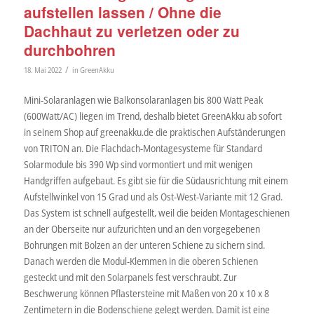
aufstellen lassen / Ohne die
Dachhaut zu verletzen oder zu
durchbohren
/
18. Mai 2022
in
GreenAkku
Mini-Solaranlagen wie Balkonsolaranlagen bis 800 Watt Peak
(600Watt/AC) liegen im Trend, deshalb bietet GreenAkku ab sofort
in seinem Shop auf greenakku.de die praktischen Aufständerungen
von TRITON an. Die Flachdach-Montagesysteme für Standard
Solarmodule bis 390 Wp sind vormontiert und mit wenigen
Handgriffen aufgebaut. Es gibt sie für die Südausrichtung mit einem
Aufstellwinkel von 15 Grad und als Ost-West-Variante mit 12 Grad.
Das System ist schnell aufgestellt, weil die beiden Montageschienen
an der Oberseite nur aufzurichten und an den vorgegebenen
Bohrungen mit Bolzen an der unteren Schiene zu sichern sind.
Danach werden die Modul-Klemmen in die oberen Schienen
gesteckt und mit den Solarpanels fest verschraubt. Zur
Beschwerung können Pflastersteine mit Maßen von 20 x 10 x 8
Zentimetern in die Bodenschiene gelegt werden. Damit ist eine