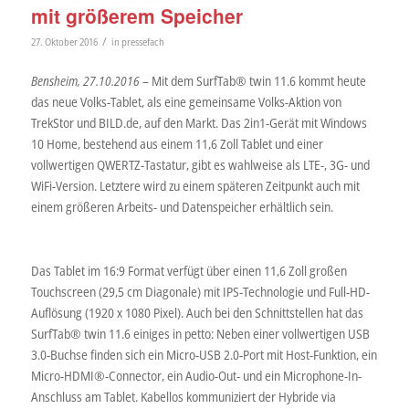
mit größerem Speicher
/
27. Oktober 2016
in
pressefach
Bensheim, 27.10.2016
– Mit dem SurfTab® twin 11.6 kommt heute
das neue Volks-Tablet, als eine gemeinsame Volks-Aktion von
TrekStor und BILD.de, auf den Markt. Das 2in1-Gerät mit Windows
10 Home, bestehend aus einem 11,6 Zoll Tablet und einer
vollwertigen QWERTZ-Tastatur, gibt es wahlweise als LTE-, 3G- und
WiFi-Version. Letztere wird zu einem späteren Zeitpunkt auch mit
einem größeren Arbeits- und Datenspeicher erhältlich sein.
Das Tablet im 16:9 Format verfügt über einen 11,6 Zoll großen
Touchscreen (29,5 cm Diagonale) mit IPS-Technologie und Full-HD-
Auflösung (1920 x 1080 Pixel). Auch bei den Schnittstellen hat das
SurfTab® twin 11.6 einiges in petto: Neben einer vollwertigen USB
3.0-Buchse finden sich ein Micro-USB 2.0-Port mit Host-Funktion, ein
Micro-HDMI®-Connector, ein Audio-Out- und ein Microphone-In-
Anschluss am Tablet. Kabellos kommuniziert der Hybride via