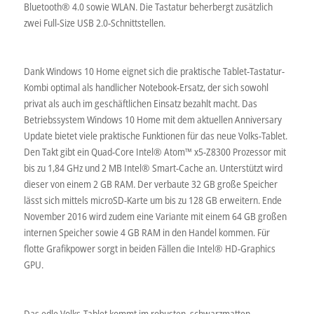
Bluetooth® 4.0 sowie WLAN. Die Tastatur beherbergt zusätzlich
zwei Full-Size USB 2.0-Schnittstellen.
Dank Windows 10 Home eignet sich die praktische Tablet-Tastatur-
Kombi optimal als handlicher Notebook-Ersatz, der sich sowohl
privat als auch im geschäftlichen Einsatz bezahlt macht. Das
Betriebssystem Windows 10 Home mit dem aktuellen Anniversary
Update bietet viele praktische Funktionen für das neue Volks-Tablet.
Den Takt gibt ein Quad-Core Intel® Atom™ x5-Z8300 Prozessor mit
bis zu 1,84 GHz und 2 MB Intel® Smart-Cache an. Unterstützt wird
dieser von einem 2 GB RAM. Der verbaute 32 GB große Speicher
lässt sich mittels microSD-Karte um bis zu 128 GB erweitern. Ende
November 2016 wird zudem eine Variante mit einem 64 GB großen
internen Speicher sowie 4 GB RAM in den Handel kommen. Für
flotte Grafikpower sorgt in beiden Fällen die Intel® HD-Graphics
GPU.
Das edle Volks-Tablet kommt im robusten, schwarzmatten