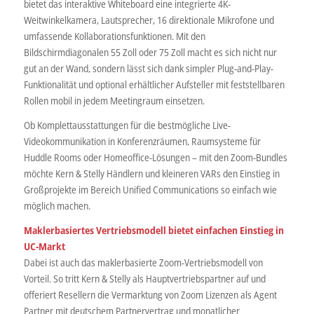
bietet das interaktive Whiteboard eine integrierte 4K-
Weitwinkelkamera, Lautsprecher, 16 direktionale Mikrofone und
umfassende Kollaborationsfunktionen. Mit den
Bildschirmdiagonalen 55 Zoll oder 75 Zoll macht es sich nicht nur
gut an der Wand, sondern lässt sich dank simpler Plug-and-Play-
Funktionalität und optional erhältlicher Aufsteller mit feststellbaren
Rollen mobil in jedem Meetingraum einsetzen.
Ob Komplettausstattungen für die bestmögliche Live-
Videokommunikation in Konferenzräumen, Raumsysteme für
Huddle Rooms oder Homeoffice-Lösungen – mit den Zoom-Bundles
möchte Kern & Stelly Händlern und kleineren VARs den Einstieg in
Großprojekte im Bereich Unified Communications so einfach wie
möglich machen.
Maklerbasiertes Vertriebsmodell bietet einfachen Einstieg in
UC-Markt
Dabei ist auch das maklerbasierte Zoom-Vertriebsmodell von
Vorteil. So tritt Kern & Stelly als Hauptvertriebspartner auf und
offeriert Resellern die Vermarktung von Zoom Lizenzen als Agent
Partner mit deutschem Partnervertrag und monatlicher