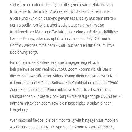
sodass keine externe Lösung für die gemeinsame Nutzung von
Inhalten erforderlich ist. Ausgespielt wird alles über ein in der
Größe und Funktion passend gewähltes Display aus dem breiten
Kern & Stelly Portfolio. Dabei ist die Steuerung wahlweise
traditionell per Maus und Tastatur, über eine zusätzlich erhältliche
Fernbedienung oder das optional ergänzende Poly TC8 Touch
Control, welches mit einem 8-Zoll-Touchscreen für eine intuitive
Bedienung sorgt.
Für mittelgroße Konferenzräume hingegen eignet sich
beispielsweise das Yealink ZVC500 Zoom Rooms Kit. Als Basis
dieser Zoom-zertifizierten Video-Lösung dient der MCore-Mini-PC
mit vorinstallierter Zoom-Software in Kombination mit dem CP960
Zoom Edition Speaker Phone inklusive 5-Zoll-Touchscreen und
Lautsprecher. Für beste Optik sorgen die dazugehörige UVC50 ePTZ
Kamera mit 5-fach Zoom sowie ein passendes Display je nach
Umgebung.
Wer maximal flexibel bleiben möchte, greift hingegen zur mobilen
All-in-One-Einheit DTEN D7. Speziell für Zoom Rooms konzipiert,