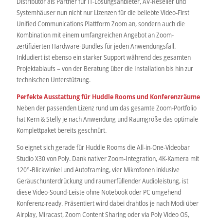
Distributor als Partner für IT-Lösungsanbieter, AV-Reseller und
Systemhäuser nun nicht nur Lizenzen für die beliebte Video-First
Unified Communications Plattform Zoom an, sondern auch die
Kombination mit einem umfangreichen Angebot an Zoom-
zertifizierten Hardware-Bundles für jeden Anwendungsfall.
Inkludiert ist ebenso ein starker Support während des gesamten
Projektablaufs – von der Beratung über die Installation bis hin zur
technischen Unterstützung.
Perfekte Ausstattung für Huddle Rooms und Konferenzräume
Neben der passenden Lizenz rund um das gesamte Zoom-Portfolio
hat Kern & Stelly je nach Anwendung und Raumgröße das optimale
Komplettpaket bereits geschnürt.
So eignet sich gerade für Huddle Rooms die All-in-One-Videobar
Studio X30 von Poly. Dank nativer Zoom-Integration, 4K-Kamera mit
120°-Blickwinkel und Autoframing, vier Mikrofonen inklusive
Geräuschunterdrückung und raumerfüllender Audioleistung, ist
diese Video-Sound-Leiste ohne Notebook oder PC umgehend
Konferenz-ready. Präsentiert wird dabei drahtlos je nach Modi über
Airplay, Miracast, Zoom Content Sharing oder via Poly Video OS,