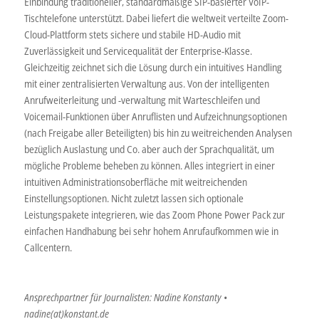
Einbindung traditioneller, standardmäßige SIP-basierter VoIP-
Tischtelefone unterstützt. Dabei liefert die weltweit verteilte Zoom-
Cloud-Plattform stets sichere und stabile HD-Audio mit
Zuverlässigkeit und Servicequalität der Enterprise-Klasse.
Gleichzeitig zeichnet sich die Lösung durch ein intuitives Handling
mit einer zentralisierten Verwaltung aus. Von der intelligenten
Anrufweiterleitung und -verwaltung mit Warteschleifen und
Voicemail-Funktionen über Anruflisten und Aufzeichnungsoptionen
(nach Freigabe aller Beteiligten) bis hin zu weitreichenden Analysen
bezüglich Auslastung und Co. aber auch der Sprachqualität, um
mögliche Probleme beheben zu können. Alles integriert in einer
intuitiven Administrationsoberfläche mit weitreichenden
Einstellungsoptionen. Nicht zuletzt lassen sich optionale
Leistungspakete integrieren, wie das Zoom Phone Power Pack zur
einfachen Handhabung bei sehr hohem Anrufaufkommen wie in
Callcentern.
Ansprechpartner für Journalisten: Nadine Konstanty •
nadine(at)konstant.de