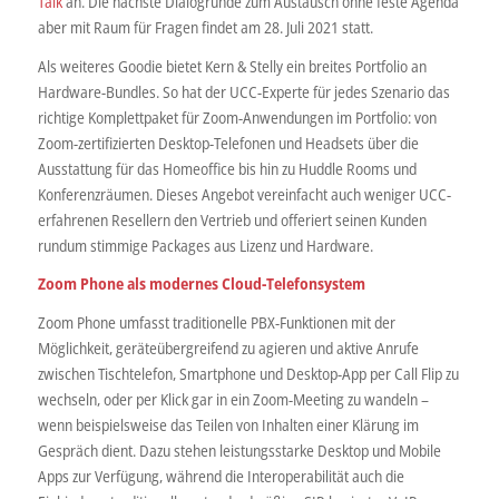
Talk
an. Die nächste Dialogrunde zum Austausch ohne feste Agenda
aber mit Raum für Fragen findet am 28. Juli 2021 statt.
Als weiteres Goodie bietet Kern & Stelly ein breites Portfolio an
Hardware-Bundles. So hat der UCC-Experte für jedes Szenario das
richtige Komplettpaket für Zoom-Anwendungen im Portfolio: von
Zoom-zertifizierten Desktop-Telefonen und Headsets über die
Ausstattung für das Homeoffice bis hin zu Huddle Rooms und
Konferenzräumen. Dieses Angebot vereinfacht auch weniger UCC-
erfahrenen Resellern den Vertrieb und offeriert seinen Kunden
rundum stimmige Packages aus Lizenz und Hardware.
Zoom Phone als modernes Cloud-Telefonsystem
Zoom Phone umfasst traditionelle PBX-Funktionen mit der
Möglichkeit, geräteübergreifend zu agieren und aktive Anrufe
zwischen Tischtelefon, Smartphone und Desktop-App per Call Flip zu
wechseln, oder per Klick gar in ein Zoom-Meeting zu wandeln –
wenn beispielsweise das Teilen von Inhalten einer Klärung im
Gespräch dient. Dazu stehen leistungsstarke Desktop und Mobile
Apps zur Verfügung, während die Interoperabilität auch die