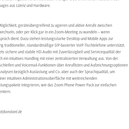
kages aus Lizenz und Hardware.
öglichkeit, geräteübergreifend zu agieren und aktive Anrufe zwischen
 wechseln, oder per Klick gar in ein Zoom-Meeting zu wandeln – wenn
spräch dient. Dazu stehen leistungsstarke Desktop und Mobile Apps zur
g traditioneller, standardmäßige SIP-basierter VoIP-Tischtelefone unterstützt.
tets sichere und stabile HD-Audio mit Zuverlässigkeit und Servicequalität der
ch ein intuitives Handling mit einer zentralisierten Verwaltung aus. Von der
eschleifen und Voicemail-Funktionen über Anruflisten und Aufzeichnungsoptionen
n Analysen bezüglich Auslastung und Co. aber auch der Sprachqualität, um
iner intuitiven Administrationsoberfläche mit weitreichenden
Leistungspakete integrieren, wie das Zoom Phone Power Pack zur einfachen
entern.
at)konstant.de