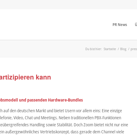
PR News
Ü
Du bist hier:
Startseite
/
Blog
/
pres
rtizipieren kann
triebsmodell und passenden Hardware-Bundles
 auf den deutschen Markt und bietet Usern vor allem eins: Eine einzige
efonie, Video, Chat und Meetings. Neben traditionellen PBX-Funktionen
eübergreifendes Handling sowie Stabilität. Doch Zoom bietet nicht nur eine
 ein außergewöhnliches Vertriebskonzept, dass gerade dem Channel viele