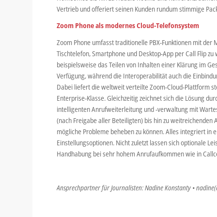
Vertrieb und offeriert seinen Kunden rundum stimmige Pac
Zoom Phone als modernes Cloud-Telefonsystem
Zoom Phone umfasst traditionelle PBX-Funktionen mit der M
Tischtelefon, Smartphone und Desktop-App per Call Flip zu
beispielsweise das Teilen von Inhalten einer Klärung im Ge
Verfügung, während die Interoperabilität auch die Einbindun
Dabei liefert die weltweit verteilte Zoom-Cloud-Plattform s
Enterprise-Klasse. Gleichzeitig zeichnet sich die Lösung dur
intelligenten Anrufweiterleitung und -verwaltung mit Wart
(nach Freigabe aller Beteiligten) bis hin zu weitreichende
mögliche Probleme beheben zu können. Alles integriert in e
Einstellungsoptionen. Nicht zuletzt lassen sich optionale 
Handhabung bei sehr hohem Anrufaufkommen wie in Callc
Ansprechpartner für Journalisten: Nadine Konstanty • nadine(