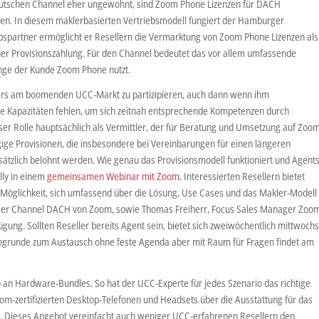
 deutschen Channel eher ungewohnt, sind Zoom Phone Lizenzen für DACH
hen. In diesem maklerbasierten Vertriebsmodell fungiert der Hamburger
iebspartner ermöglicht er Resellern die Vermarktung von Zoom Phone Lizenzen als
er Provisionszahlung. Für den Channel bedeutet das vor allem umfassende
ange der Kunde Zoom Phone nutzt.
ners am boomenden UCC-Markt zu partizipieren, auch dann wenn ihm
die Kapazitäten fehlen, um sich zeitnah entsprechende Kompetenzen durch
ser Rolle hauptsächlich als Vermittler, der für Beratung und Umsetzung auf Zoo
ügige Provisionen, die insbesondere bei Vereinbarungen für einen längeren
sätzlich belohnt werden. Wie genau das Provisionsmodell funktioniert und Agent
lly in einem
gemeinsamen Webinar mit Zoom
. Interessierten Resellern bietet
e Möglichkeit, sich umfassend über die Lösung, Use Cases und das Makler-Modell
ineer Channel DACH von Zoom, sowie Thomas Freiherr, Focus Sales Manager Zoo
fügung. Sollten Reseller bereits Agent sein, bietet sich zweiwöchentlich mittwoch
logrunde zum Austausch ohne feste Agenda aber mit Raum für Fragen findet am
lio an Hardware-Bundles. So hat der UCC-Experte für jedes Szenario das richtige
m-zertifizierten Desktop-Telefonen und Headsets über die Ausstattung für das
 Dieses Angebot vereinfacht auch weniger UCC-erfahrenen Resellern den