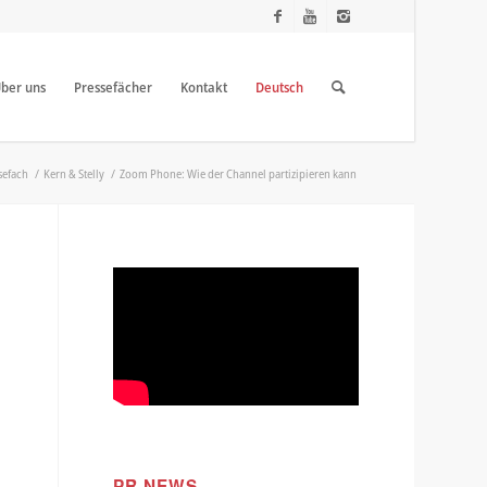
ber uns
Pressefächer
Kontakt
Deutsch
sefach
/
Kern & Stelly
/
Zoom Phone: Wie der Channel partizipieren kann
PR NEWS