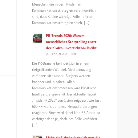
Menschen, die in der PR oder für
Kommunikationsstrategien verantwortlich
sind, dass KI eine wichtige Rolle in ihren
Kommunikationsstrategien spielt. […]
PR-Trends 2026: Warum
menschliches Storytelling trotz
der KI-Ära unverzichtbar bleibt
20. Februar 2026 - 11:05
Die PR-Branche befindet sich in einem
tiefgreifenden Wandel. Mediennutzung
verändert sich rasant, Budgets werden
knapper und in nahezu allen
Kommunikationsprozessen wird künstliche
Intelligenz angewandt. Der aktuelle Report
„Inside PR 2026“ von Cision zeigt auf, wie fast
600 PR-Profis auf diese Herausforderungen
reagieren. Eines wird dabei klar: PR-Arbeit ist
wichtiger denn je, doch ihre Rolle verändert
[…]
Mehr als Sichtbarkeit: Warum die