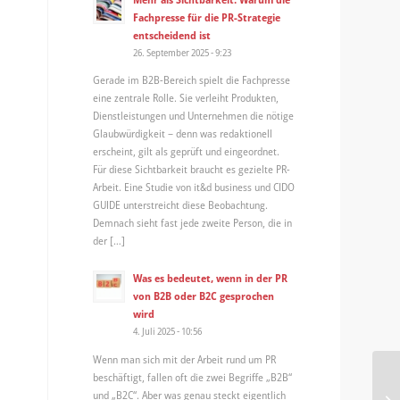
Fachpresse für die PR-Strategie
entscheidend ist
26. September 2025 - 9:23
Gerade im B2B-Bereich spielt die Fachpresse
eine zentrale Rolle. Sie verleiht Produkten,
Dienstleistungen und Unternehmen die nötige
Glaubwürdigkeit – denn was redaktionell
erscheint, gilt als geprüft und eingeordnet.
Für diese Sichtbarkeit braucht es gezielte PR-
Arbeit. Eine Studie von it&d business und CIDO
GUIDE unterstreicht diese Beobachtung.
Demnach sieht fast jede zweite Person, die in
der […]
Was es bedeutet, wenn in der PR
von B2B oder B2C gesprochen
wird
4. Juli 2025 - 10:56
Wenn man sich mit der Arbeit rund um PR
beschäftigt, fallen oft die zwei Begriffe „B2B“
En
und „B2C“. Aber was genau steckt eigentlich
Bl