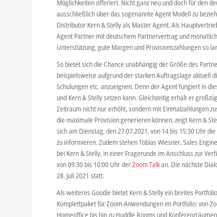
Möglichkeiten offeriert. Nicht ganz neu und doch für den
ausschließlich über das sogenannte Agent Modell zu bezie
Distributor Kern & Stelly als Master Agent. Als Hauptvertr
Agent Partner mit deutschem Partnervertrag und monatlich
Unterstützung, gute Margen und Provisionszahlungen so l
So bietet sich die Chance unabhängig der Größe des Part
beispielsweise aufgrund der starken Auftragslage aktuell 
Schulungen etc. anzueignen. Denn der Agent fungiert in die
und Kern & Stelly setzen kann. Gleichzeitig erhält er großz
Zeitraum nicht nur erhöht, sondern mit Einmalzahlungen zu
die maximale Provision generieren können, zeigt Kern & Ste
sich am Dienstag, den 27.07.2021, von 14 bis 15:30 Uhr di
zu informieren. Zudem stehen Tobias Wiesner, Sales Eng
bei Kern & Stelly, in einer Fragerunde im Anschluss zur Ver
von 09:30 bis 10:00 Uhr der
Zoom Talk
an. Die nächste Dia
28. Juli 2021 statt.
Als weiteres Goodie bietet Kern & Stelly ein breites Portfo
Komplettpaket für Zoom-Anwendungen im Portfolio: von Zoo
Homeoffice bis hin zu Huddle Rooms und Konferenzräumen.