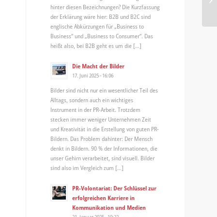
hinter diesen Bezeichnungen? Die Kurzfassung
st
der Erklärung wäre hier: B2B und B2C sind
englische Abkürzungen für „Business to
Business“ und „Business to Consumer“. Das
heißt also, bei B2B geht es um die […]
Die Macht der Bilder
17. Juni 2025 - 16:06
Bilder sind nicht nur ein wesentlicher Teil des
Alltags, sondern auch ein wichtiges
Instrument in der PR-Arbeit. Trotzdem
stecken immer weniger Unternehmen Zeit
und Kreativität in die Erstellung von guten PR-
Bildern. Das Problem dahinter: Der Mensch
denkt in Bildern. 90 % der Informationen, die
unser Gehirn verarbeitet, sind visuell. Bilder
sind also im Vergleich zum […]
PR-Volontariat: Der Schlüssel zur
erfolgreichen Karriere in
Kommunikation und Medien
21. Januar 2025 - 10:22