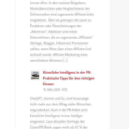
immer öfter. In den meisten Ratgebern,
Marktübersichten oder Vergleichstests der
Onlinemedien sind sogenannte Affiliate-Links
eingebettet. Über sie gelangen die Leser zu
Produkten oder Dienstleistungen der
„Advertiser“. Advetiser sind meist
Unternehmen, die an sogenannte „Affiliates“
(Verlage, Blogger, Influencer) Provisionen
zahlen, wenn Ware über einen Affiliate-Link
verkauft wurde. Affiliate-Marketing kann
verschiedene Aktionen […]
Künstliche Intelligenz in der PR:
Praktische Tipps für den richtigen
Einsatz
16. März 2026 - 8:55
ChatGPT, Gemini und Co. sind heutzutage
nicht mehr aus dem Alltag vieler Menschen
wegzudenken. Auch in der PR-Arbeit wird
künstliche Intelligenz immer häufiger
eingesetzt. Laut aktueller Umfrage der
Cision/PR Week sagen mehr als 67 % der