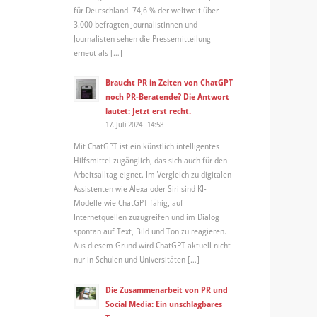
für Deutschland. 74,6 % der weltweit über
3.000 befragten Journalistinnen und
Journalisten sehen die Pressemitteilung
erneut als […]
Braucht PR in Zeiten von ChatGPT
noch PR-Beratende? Die Antwort
lautet: Jetzt erst recht.
17. Juli 2024 - 14:58
Mit ChatGPT ist ein künstlich intelligentes
Hilfsmittel zugänglich, das sich auch für den
Arbeitsalltag eignet. Im Vergleich zu digitalen
Assistenten wie Alexa oder Siri sind KI-
Modelle wie ChatGPT fähig, auf
Internetquellen zuzugreifen und im Dialog
spontan auf Text, Bild und Ton zu reagieren.
Aus diesem Grund wird ChatGPT aktuell nicht
nur in Schulen und Universitäten […]
Die Zusammenarbeit von PR und
Social Media: Ein unschlagbares