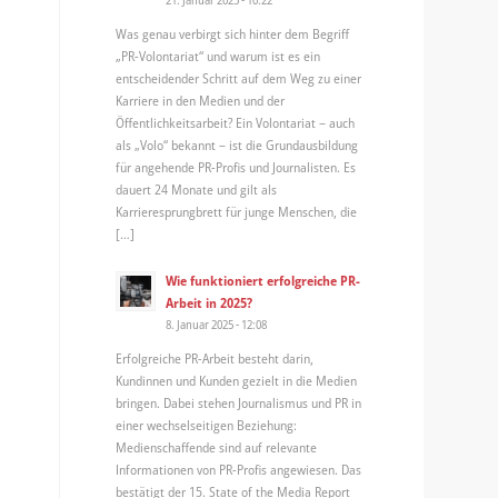
Was genau verbirgt sich hinter dem Begriff
„PR-Volontariat“ und warum ist es ein
entscheidender Schritt auf dem Weg zu einer
Karriere in den Medien und der
Öffentlichkeitsarbeit? Ein Volontariat – auch
als „Volo“ bekannt – ist die Grundausbildung
für angehende PR-Profis und Journalisten. Es
dauert 24 Monate und gilt als
Karrieresprungbrett für junge Menschen, die
[…]
Wie funktioniert erfolgreiche PR-
Arbeit in 2025?
8. Januar 2025 - 12:08
Erfolgreiche PR-Arbeit besteht darin,
Kundinnen und Kunden gezielt in die Medien
bringen. Dabei stehen Journalismus und PR in
einer wechselseitigen Beziehung:
Medienschaffende sind auf relevante
Informationen von PR-Profis angewiesen. Das
bestätigt der 15. State of the Media Report