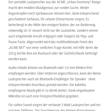
Der portable Lautsprecher aus der ACME „Urban Harmony“ Range
macht den mobilen Musikgenuss zur runden Sache. Weder
Regentropfen noch Spritzwasser können hier, dank entsprechend
geschütztem Gehäuse, für urbane Disharmonie sorgen. Es
beherbergt in der Mitte den einzigen Button, der zur Bedienung
notwendig ist. Er steuert nicht nur die Lautstärke, sondern nimmt
auch eingehende Anrufe entgegen oder fungiert als Play- und
Pause-Taste. Abgerundet wird das multifunktionale Finish des
„ACME BAT“ von einer seitlichen Trage-Kordel, mit Hilfe derer die
220 g leichte Box am Rucksack oder der Gürtelschlaufe befestigt
werden kann.
Audio-Inhalte können via Bluetooth oder 3,5 mm Klinken-Port
empfangen werden. Über letzteren angeschlossen, kann der kleine
Lautsprecher auch als Bluetooth-Empfänger für Speaker ohne
entsprechenden Anschluss genutzt werden. Die kabellos
empfangene Musik gibt er so direkt weiter. Dank eingebautem
Mikrofon ist auch eine Freisprechfunktion gegeben.
Für satten Sound sorgen der verbaute 3 Watt Lautsprecher und ein
passiver Tieftöner. Der Durchmesser des kleinen Klang-Kreises