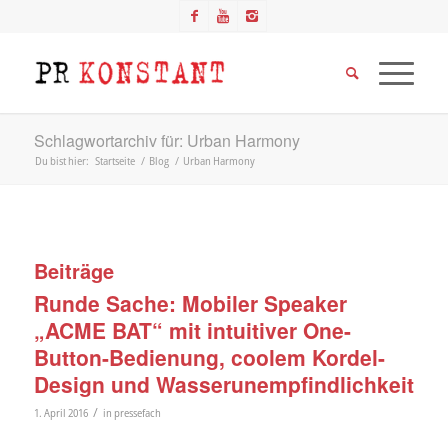
Schlagwortarchiv für: Urban Harmony
Du bist hier:
Startseite
/
Blog
/
Urban Harmony
Beiträge
Runde Sache: Mobiler Speaker
„ACME BAT“ mit intuitiver One-
Button-Bedienung, coolem Kordel-
Design und Wasserunempfindlichkeit
/
1. April 2016
in
pressefach