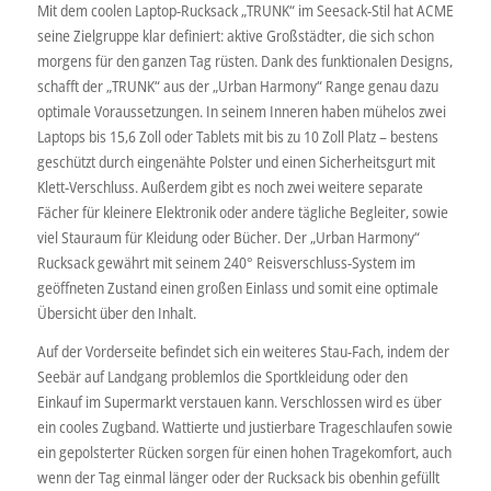
Mit dem coolen Laptop-Rucksack „TRUNK“ im Seesack-Stil hat ACME
seine Zielgruppe klar definiert: aktive Großstädter, die sich schon
morgens für den ganzen Tag rüsten. Dank des funktionalen Designs,
schafft der „TRUNK“ aus der „Urban Harmony“ Range genau dazu
optimale Voraussetzungen. In seinem Inneren haben mühelos zwei
Laptops bis 15,6 Zoll oder Tablets mit bis zu 10 Zoll Platz – bestens
geschützt durch eingenähte Polster und einen Sicherheitsgurt mit
Klett-Verschluss. Außerdem gibt es noch zwei weitere separate
Fächer für kleinere Elektronik oder andere tägliche Begleiter, sowie
viel Stauraum für Kleidung oder Bücher. Der „Urban Harmony“
Rucksack gewährt mit seinem 240° Reisverschluss-System im
geöffneten Zustand einen großen Einlass und somit eine optimale
Übersicht über den Inhalt.
Auf der Vorderseite befindet sich ein weiteres Stau-Fach, indem der
Seebär auf Landgang problemlos die Sportkleidung oder den
Einkauf im Supermarkt verstauen kann. Verschlossen wird es über
ein cooles Zugband. Wattierte und justierbare Trageschlaufen sowie
ein gepolsterter Rücken sorgen für einen hohen Tragekomfort, auch
wenn der Tag einmal länger oder der Rucksack bis obenhin gefüllt