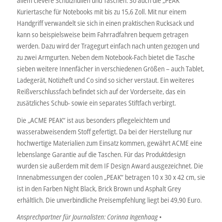
allem clevere Schutzhüllen und Taschen. So auch die „PEAK“
Kuriertasche für Notebooks mit bis zu 15,6 Zoll. Mit nur einem
Handgriff verwandelt sie sich in einen praktischen Rucksack und
kann so beispielsweise beim Fahrradfahren bequem getragen
werden. Dazu wird der Tragegurt einfach nach unten gezogen und
zu zwei Armgurten. Neben dem Notebook-Fach bietet die Tasche
sieben weitere Innenfächer in verschiedenen Größen – auch Tablet,
Ladegerät, Notizheft und Co sind so sicher verstaut. Ein weiteres
Reißverschlussfach befindet sich auf der Vorderseite, das ein
zusätzliches Schub- sowie ein separates Stiftfach verbirgt.
Die „ACME PEAK“ ist aus besonders pflegeleichtem und
wasserabweisendem Stoff gefertigt. Da bei der Herstellung nur
hochwertige Materialien zum Einsatz kommen, gewährt ACME eine
lebenslange Garantie auf die Taschen. Für das Produktdesign
wurden sie außerdem mit dem IF Design Award ausgezeichnet. Die
Innenabmessungen der coolen „PEAK“ betragen 10 x 30 x 42 cm, sie
ist in den Farben Night Black, Brick Brown und Asphalt Grey
erhältlich. Die unverbindliche Preisempfehlung liegt bei 49,90 Euro.
Ansprechpartner für Journalisten: Corinna Ingenhaag •