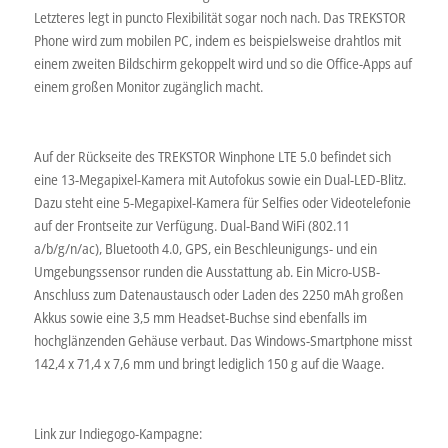
Letzteres legt in puncto Flexibilität sogar noch nach. Das TREKSTOR
Phone wird zum mobilen PC, indem es beispielsweise drahtlos mit
einem zweiten Bildschirm gekoppelt wird und so die Office-Apps auf
einem großen Monitor zugänglich macht.
Auf der Rückseite des TREKSTOR Winphone LTE 5.0 befindet sich
eine 13-Megapixel-Kamera mit Autofokus sowie ein Dual-LED-Blitz.
Dazu steht eine 5-Megapixel-Kamera für Selfies oder Videotelefonie
auf der Frontseite zur Verfügung. Dual-Band WiFi (802.11
a/b/g/n/ac), Bluetooth 4.0, GPS, ein Beschleunigungs- und ein
Umgebungssensor runden die Ausstattung ab. Ein Micro-USB-
Anschluss zum Datenaustausch oder Laden des 2250 mAh großen
Akkus sowie eine 3,5 mm Headset-Buchse sind ebenfalls im
hochglänzenden Gehäuse verbaut. Das Windows-Smartphone misst
142,4 x 71,4 x 7,6 mm und bringt lediglich 150 g auf die Waage.
Link zur Indiegogo-Kampagne: