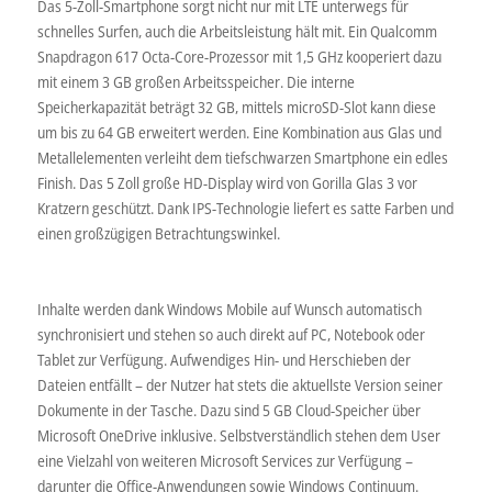
Das 5-Zoll-Smartphone sorgt nicht nur mit LTE unterwegs für
schnelles Surfen, auch die Arbeitsleistung hält mit. Ein Qualcomm
Snapdragon 617 Octa-Core-Prozessor mit 1,5 GHz kooperiert dazu
mit einem 3 GB großen Arbeitsspeicher. Die interne
Speicherkapazität beträgt 32 GB, mittels microSD-Slot kann diese
um bis zu 64 GB erweitert werden. Eine Kombination aus Glas und
Metallelementen verleiht dem tiefschwarzen Smartphone ein edles
Finish. Das 5 Zoll große HD-Display wird von Gorilla Glas 3 vor
Kratzern geschützt. Dank IPS-Technologie liefert es satte Farben und
einen großzügigen Betrachtungswinkel.
Inhalte werden dank Windows Mobile auf Wunsch automatisch
synchronisiert und stehen so auch direkt auf PC, Notebook oder
Tablet zur Verfügung. Aufwendiges Hin- und Herschieben der
Dateien entfällt – der Nutzer hat stets die aktuellste Version seiner
Dokumente in der Tasche. Dazu sind 5 GB Cloud-Speicher über
Microsoft OneDrive inklusive. Selbstverständlich stehen dem User
eine Vielzahl von weiteren Microsoft Services zur Verfügung –
darunter die Office-Anwendungen sowie Windows Continuum.