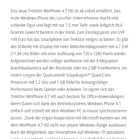
Das neue TrekStor WinPhone 4.7 HD ist ab sofort erhältlich. Das
erste Windows-Phone des Lorscher Unternehmens macht eine
schlanke Figur und liegt mit nur 7,5 mm Tiefe sowie lediglich 99,6
Gramm Gewicht bestens in der Hand. Zum Einstiegspreis von UVP
149 Euro hat das Smartphone von TrekStor einiges zu bieten. So gibt
das brillante HD-Display mit einer Bildschirmdiagonalen von 4,7 Zoll
(11,94 cm) Bilder mit einer Auflösung von 720 x 1280 Pixeln wieder.
Aufgezeichnet werden selbige wahlweise mit der 8 Megapixel
Autofokuskamera auf der Rückseite oder via 2 MP Frontkamera. Im
Innern sorgen der Qualcomm® Snapdragon™ Quad-Core-
Prozessor mit 1,2 GHz und 1 GB RAM für leistungsfähige
Performance beim Spielen oder Arbeiten. So eignet sich das
TrekStor WinPhone 4.7 HD auch bestens für Office-Anwendungen,
deren Daten sich dank des Betriebssystems Windows Phone 8.1
einfach und schnell mit dem Windows-PC zu Hause synchronisieren
lassen. „Dank der engen Kooperation mit Microsoft konnten wir mit
dem WinPhone 4.7 HD nicht nur unsere Windows-Range ausbauen.
Auch die Möglichkeit, das Smartphone auf Windows 10 upzudaten,